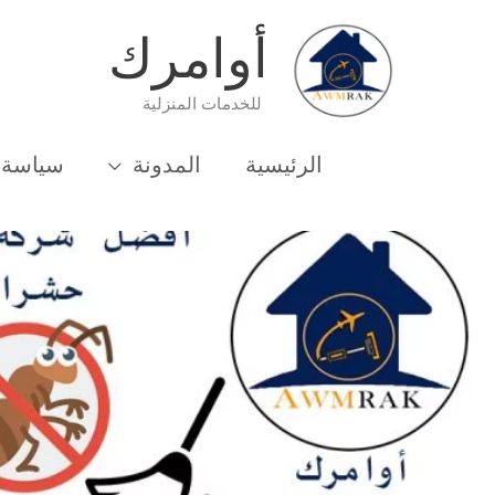
خطي
أوامرك
لى
لمحتوى
للخدمات المنزلية
الرئيسية
المدونة
سياسة 
الرئيسية
مكافحة حشرات
شركة مكافحة الحشرات في الجيزة 01033162010 خصم 70%