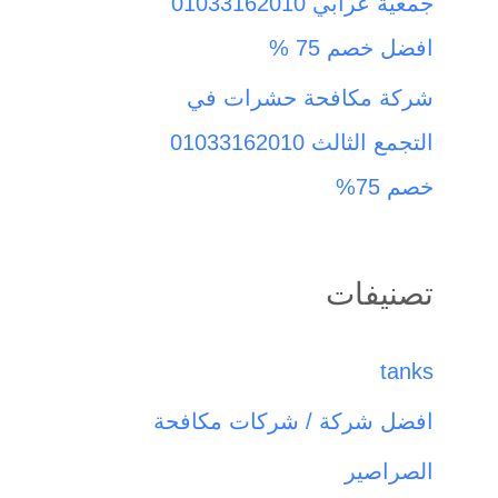
جمعية عرابي 01033162010
افضل خصم 75 %
شركة مكافحة حشرات في
التجمع الثالث 01033162010
خصم 75%
تصنيفات
tanks
افضل شركة / شركات مكافحة
الصراصير