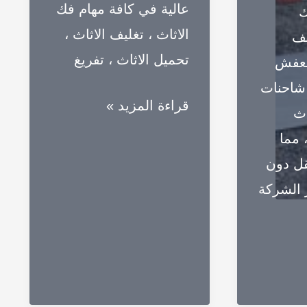
عالية في كافة مهام فك
ك
الاثاث ، تغليف الاثاث ،
يف
تحميل الاثاث ، تفريغ
لعفش
 شاحنات
شركة
قراءة المزيد »
اث
نقل
 مما
عفش
قل دون
برابغ
 الشركة
:
للايجار
01003143029
–