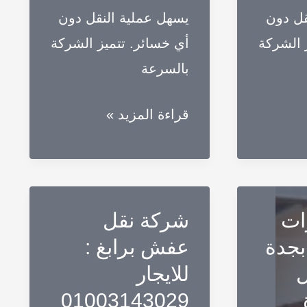
قل دون
يسهل عملية النقل دون
 الشركة
أي خسائر. تتميز الشركة
بالسرعة
أسرع
قراءة المزيد »
سيارات
نقل
عفش
بمكة
ات
شركة نقل
للايجار
جدة
عفش برابغ :
|
ل
للايجار
نقل
01003143029