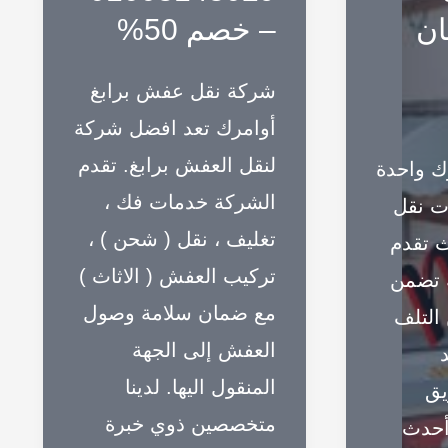
الأثاث
ان
– خصم 50%
بمكة
بسرعة
شركة نقل عفش برابغ
وامان
أوامرك تعد افضل شركة
100%
لنقل العفش برابغ. تقدم
ك واحدة
عام
الشركة خدمات فك ،
ت نقل
2025
تغليف ، نقل ( شحن ) ،
 تقدم
تركيب العفش ( الاثاث )
 تضمن
مع ضمان سلامة وصول
 التلف
العفش إلى الجهة
د
المنقول اليها. لدينا
يق
متخصصين ذوي خبرة
أحدث