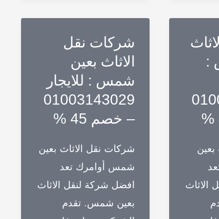
خصم
50%
اثاث
شركات نقل
:
الاثاث بعين
شمس : للايجار
01003143029
010
– خصم 45 %
بعين
شركات نقل الاثاث بعين
عد
شمس أوامرك تعد
 الاثاث
افضل شركة لنقل الاثاث
م
بعين شمس. تقدم