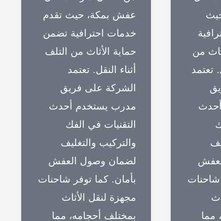
حيث
عفش بمكة، حيث تقدم
رافية
خدمات احترافية تضمن
ثاث من
حماية الأثاث من التلف
. تعتمد
أثناء النقل. تعتمد
يق
الشركة على فريق
أحدث
مدرب يستخدم أحدث
ك
التقنيات في الفك
يف
والتركيب والتغليف
لعفش
لضمان وصول العفش
 شاحنات
بأمان. كما توفر شاحنات
اث
مجهزة لنقل الأثاث
 مما
بمختلف أحجامه، مما