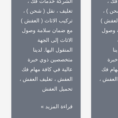
فك ،
الشركة خدمات فك ،
حن ) ،
تغليف ، نقل ( شحن ) ،
العفش )
تركيب الاثاث ( العفش )
 وصول
مع ضمان سلامة وصول
الاثاث إلى الجهة
نا
المنقول اليها. لدينا
برة
متخصصين ذوي خبرة
هام فك
عالية في كافة مهام فك
العفش ،
العفش ، تغليف العفش ،
تحميل العفش
شركات
قراءة المزيد »
نقل