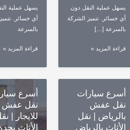
يسهل عملية النقل دون
يسهل عملية الن
أي خسائر. تتميز الشركة
أي خسائر. تتميز
بالسرعة […]
بالسرعة
أسرع
أسرع
قراءة المزيد »
قراءة المزيد »
سيارات
سيارات
نقل
نقل
عفش
عفش
بالخبر
بالدمام
أسرع سيارات
أسرع سيار
للايجار
للايجار
نقل عفش
نقل عفش ب
|
|
بالرياض | نقل
للايجار | نق
نقل
نقل
الأثاث بالرياض
الأثاث بجدة