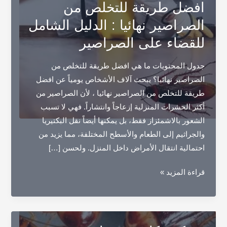
افضل طريقة للتخلص من
الصراصير نهائيا : الدليل الشامل
للقضاء على الصراصير
جدول المحتويات ما هي افضل طريقة للتخلص من
الصراصير نهائيا؟ يبحث آلاف الأشخاص يومياً عن افضل
طريقة للتخلص من الصراصير نهائيا ، لأن الصراصير من
أكثر الحشرات المنزلية إزعاجاً وانتشاراً. فهي لا تسبب
الشعور بالاشمئزاز فقط، بل يمكنها أيضاً نقل البكتيريا
والجراثيم إلى الطعام والأسطح المختلفة، مما يزيد من
احتمالية انتقال الأمراض داخل المنزل. ولحسن […]
افضل
قراءة المزيد »
طريقة
للتخلص
من
الصراصير