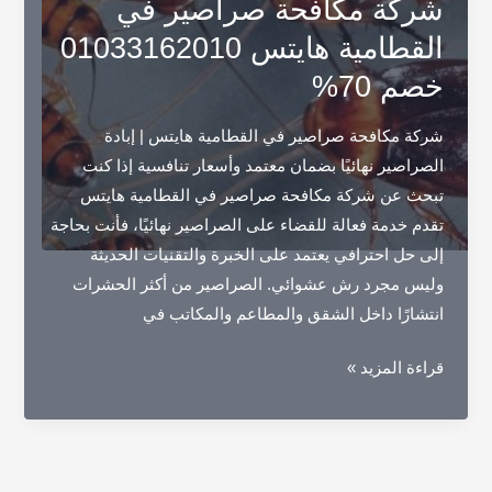
شركة مكافحة صراصير في
نهائيا
القطامية هايتس 01033162010
:
خصم 70%
الدليل
الشامل
شركة مكافحة صراصير في القطامية هايتس | إبادة
للقضاء
الصراصير نهائيًا بضمان معتمد وأسعار تنافسية إذا كنت
على
تبحث عن شركة مكافحة صراصير في القطامية هايتس
الصراصير
تقدم خدمة فعالة للقضاء على الصراصير نهائيًا، فأنت بحاجة
إلى حل احترافي يعتمد على الخبرة والتقنيات الحديثة
وليس مجرد رش عشوائي. الصراصير من أكثر الحشرات
انتشارًا داخل الشقق والمطاعم والمكاتب في
شركة
قراءة المزيد »
مكافحة
صراصير
في
القطامية