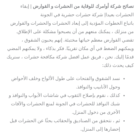
نصائح شركة أوامرك للوقاية من الحشرات و القوارض
| إبقاء
الحشرات بعيدا| شركة حشرات حشرية في الجونة
باتباع الخطوات المؤدية إلى إبعاد الحشرات والحشرات والقوارض
من منزلك ، يمكنك منعهم من أن يصبحوا مشكلة على الإطلاق.
تقضي القوارض معظم حياتها مختبئة. إنهم يحبون الشقوق ،
ويمكنهم الضغط في أي مكان تقريبًا. فكر بذكاء ، ولا يمكنهم المضي
قدمًا إليك. نحن ، فريق عمل افضل شركة مكافحة حشرات ، سنريك
كيف يحدث ذلك:
نسد الشقوق والفتحات على طول الألواح وخلف الأحواض
وحول الأنابيب والنوافذ.
كذلك ، نقوم بإصلاح الثقوب في شاشات الأبواب والنوافذ و
شبك النوافذ للحشرات في الجونة لمنع الحشرات والآفات
الأخرى من دخول المنزل.
ثم ، نتحقق من الصناديق والحقائب بحثًا عن الحشرات قبل
إحضارها إلى المنزل.