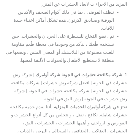
المزيد من الاجراءات لابعاد الحشرات عن المنزل
ننظف الفوضى ، بما في ذلك أكوام الصحف والأكياس
الورقية وصناديق الكرتون. هذه تشكل أماكن اختباء جيدة
للآفات.
ثم ، نضع الفخاخ للسيطرة على الجرذان والحشرات. حين
نستخدم طُعمًا ، نتأكد من وجودها في محطة طُعم مقاومة
للعبث مصنوعة من البلاستيك أو المعدن المتين ، ونضعها في
منطقة لا يستطيع الأطفال والحيوانات الأليفة لمسها.
1.
شركة مكافحة حشرات في الجونة شركة أوامرك
| شركة رش
حشرات في الجونة | افضل شركة رش حشرات | شركات مكافحة
حشرات في الجونة | شركه مكافحه حشرات في الجونة | شركه
رش حشرات في الجونة | رش البق في الجونة
نعتز في
شركة أوامرك للخدمات المنزلية
بأننا نقدم خدمة مكافحة
حشرات شاملة. نكافح ، نقتل ، و نتخلص من كل أنواع الحشرات و
القوارض و الزواحف و أهمها الحشرات ، الحشرات ، البق ،
الحشرات ، العناكب ، الخنافس ، السحالي ، البرص ، الذباب ،