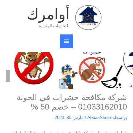
خطي
القائمة
أوامرك
لى
لمحتوى
الرئيسية
للخدمات المنزلية
الرئيسية
مكافحة حشرات
شركة مكافحة حشرات في الجونة 01033162010 – خصم 50 %
شركة مكافحة حشرات في الجونة
01033162010 – خصم 50 %
بواسطة
AbbasShokr
/
مارس 30, 2023