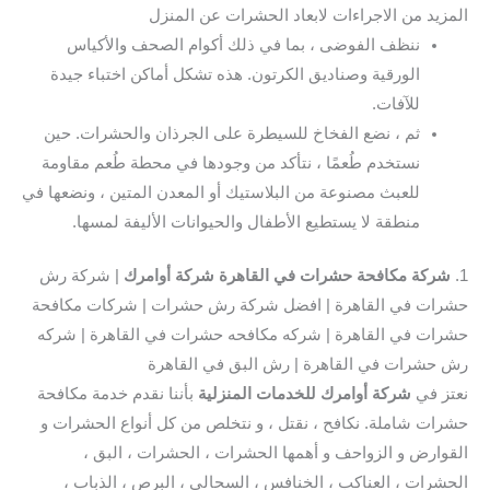
المزيد من الاجراءات لابعاد الحشرات عن المنزل
ننظف الفوضى ، بما في ذلك أكوام الصحف والأكياس
الورقية وصناديق الكرتون. هذه تشكل أماكن اختباء جيدة
للآفات.
ثم ، نضع الفخاخ للسيطرة على الجرذان والحشرات. حين
نستخدم طُعمًا ، نتأكد من وجودها في محطة طُعم مقاومة
للعبث مصنوعة من البلاستيك أو المعدن المتين ، ونضعها في
منطقة لا يستطيع الأطفال والحيوانات الأليفة لمسها.
1.
شركة مكافحة حشرات في القاهرة شركة أوامرك
| شركة رش
حشرات في القاهرة | افضل شركة رش حشرات | شركات مكافحة
حشرات في القاهرة | شركه مكافحه حشرات في القاهرة | شركه
رش حشرات في القاهرة | رش البق في القاهرة
نعتز في
شركة أوامرك للخدمات المنزلية
بأننا نقدم خدمة مكافحة
حشرات شاملة. نكافح ، نقتل ، و نتخلص من كل أنواع الحشرات و
القوارض و الزواحف و أهمها الحشرات ، الحشرات ، البق ،
الحشرات ، العناكب ، الخنافس ، السحالي ، البرص ، الذباب ،