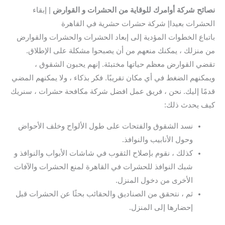
نصائح شركة أوامرك للوقاية من الحشرات و القوارض
| إبقاء
الحشرات بعيدا| شركة حشرات حشرية في القاهرة
باتباع الخطوات المؤدية إلى إبعاد الحشرات والحشرات والقوارض
من منزلك ، يمكنك منعهم من أن يصبحوا مشكلة على الإطلاق.
تقضي القوارض معظم حياتها مختبئة. إنهم يحبون الشقوق ،
ويمكنهم الضغط في أي مكان تقريبًا. فكر بذكاء ، ولا يمكنهم المضي
قدمًا إليك. نحن ، فريق عمل افضل شركة مكافحة حشرات ، سنريك
كيف يحدث ذلك:
نسد الشقوق والفتحات على طول الألواح وخلف الأحواض
وحول الأنابيب والنوافذ.
كذلك ، نقوم بإصلاح الثقوب في شاشات الأبواب والنوافذ و
شبك النوافذ للحشرات في القاهرة لمنع الحشرات والآفات
الأخرى من دخول المنزل.
ثم ، نتحقق من الصناديق والحقائب بحثًا عن الحشرات قبل
إحضارها إلى المنزل.