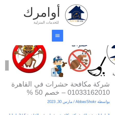
خطي
القائمة
أوامرك
لى
لمحتوى
الرئيسية
للخدمات المنزلية
الرئيسية
مكافحة حشرات
شركة مكافحة حشرات في القاهرة 01033162010 – خصم 50 %
شركة مكافحة حشرات في القاهرة
01033162010 – خصم 50 %
بواسطة
AbbasShokr
/
مارس 30, 2023