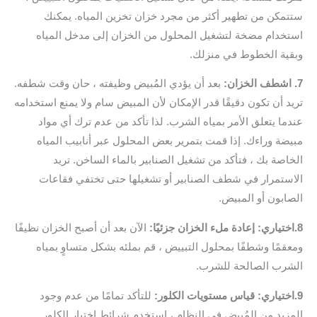
ستتمكن من تطهير أكثر من مجرد خزان تخزين المياه. يمكنك
استخدام مضخة لتشغيل المحلول من الخزان إلى مدخل المياه
وبقية الخطوط في منزلك.
7. اشطف الخزان:
بعد أن يؤدي المُبيض وظيفته ، حان وقت شطفه.
تريد أن تكون دقيقًا قدر الإمكان لأن المبيض سام ولا يمنع استخدامه
عندما يتعلق الأمر بمياه الشرب. لذا تأكد من عدم ترك أي مواد
مبيضة وراءك. إذا قمت بتمرير بعض المحلول عبر أنابيب المياه
الخاصة بك ، فتأكد من تشغيل الصنابير بالماء الساخن. تريد
الاستمرار في شطف الصنابير أو تشغيلها حتى تختفي فقاعات
الصابون أو المبيض.
8.اختياري: إعادة ملء الخزان جزئيًا:
الآن بعد أن أصبح الخزان نظيفًا
ومعقمًا وشطفًا بمحلول التبييض ، قم بملئه بشكل متساوٍ بمياه
الشرب الصالحة للشرب.
9.اختياري: قياس مستويات الكلور:
للتأكد تمامًا من عدم وجود
المزيد من المُبيض في النظام ، استخدم شرائط اختبار الكلور