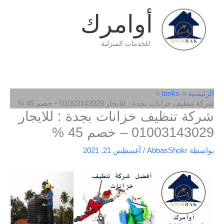
خطي
أوامرك
لى
لمحتوى
للخدمات المنزلية
الرئيسية
tanks
شركة تنظيف خزانات بجدة : للايجار 01003143029 – خصم 45 %
شركة تنظيف خزانات بجدة : للايجار
01003143029 – خصم 45 %
بواسطة
AbbasShokr
/
أغسطس 21, 2021