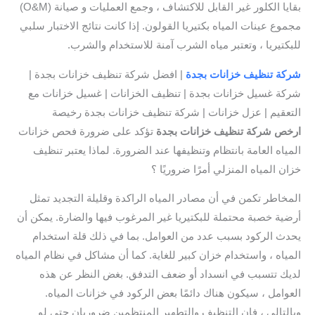
بقايا الكلور غير القابل للاكتشاف ، وجمع العمليات و صيانة (O&M)
مجموع عينات المياه بكتيريا القولون. إذا كانت نتائج الاختبار سلبي
للبكتيريا ، وتعتبر مياه الشرب آمنة للاستخدام والشرب.
شركة تنظيف خزانات بجدة
| افضل شركة تنظيف خزانات بجدة |
شركة غسيل خزانات بجدة | تنظيف الخزانات | غسيل خزانات مع
التعقيم | عزل خزانات | شركة تنظيف خزانات بجدة رخيصة
ارخص شركة تنظيف خزانات بجدة
تؤكد على ضرورة فحص خزانات
المياه العامة بانتظام وتنظيفها عند الضرورة. لماذا يعتبر تنظيف
خزان المياه المنزلي أمرًا ضروريًا ؟
المخاطر تكمن في أن مصادر المياه الراكدة وقليلة التجديد تمثل
أرضية خصبة محتملة للبكتيريا غير المرغوب فيها والضارة. يمكن أن
يحدث الركود بسبب عدد من العوامل. بما في ذلك قلة استخدام
المياه ، واستخدام خزان كبير للغاية. كما أن مشاكل في نظام المياه
لديك تتسبب في انسداد أو ضعف التدفق. بغض النظر عن هذه
العوامل ، سيكون هناك دائمًا بعض الركود في خزانات المياه.
وبالتالي ، فإن التنظيف والتطهير المنتظمين ضروريان حتى لو