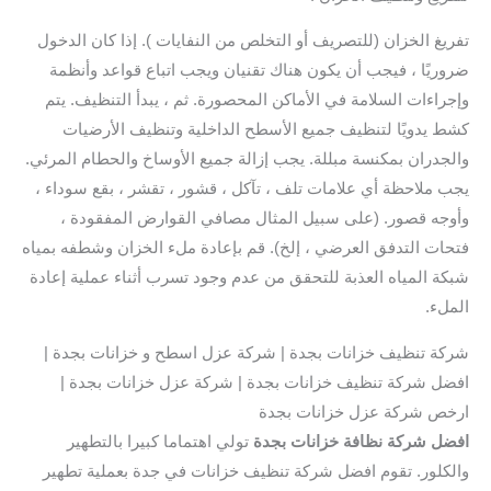
تفريغ الخزان (للتصريف أو التخلص من النفايات ). إذا كان الدخول
ضروريًا ، فيجب أن يكون هناك تقنيان ويجب اتباع قواعد وأنظمة
وإجراءات السلامة في الأماكن المحصورة. ثم ، يبدأ التنظيف. يتم
كشط يدويًا لتنظيف جميع الأسطح الداخلية وتنظيف الأرضيات
والجدران بمكنسة مبللة. يجب إزالة جميع الأوساخ والحطام المرئي.
يجب ملاحظة أي علامات تلف ، تآكل ، قشور ، تقشر ، بقع سوداء ،
وأوجه قصور. (على سبيل المثال مصافي القوارض المفقودة ،
فتحات التدفق العرضي ، إلخ). قم بإعادة ملء الخزان وشطفه بمياه
شبكة المياه العذبة للتحقق من عدم وجود تسرب أثناء عملية إعادة
الملء.
شركة تنظيف خزانات بجدة | شركة عزل اسطح و خزانات بجدة |
افضل شركة تنظيف خزانات بجدة | شركة عزل خزانات بجدة |
ارخص شركة عزل خزانات بجدة
افضل شركة نظافة خزانات بجدة
تولي اهتماما كبيرا بالتطهير
والكلور. تقوم افضل شركة تنظيف خزانات في جدة بعملية تطهير