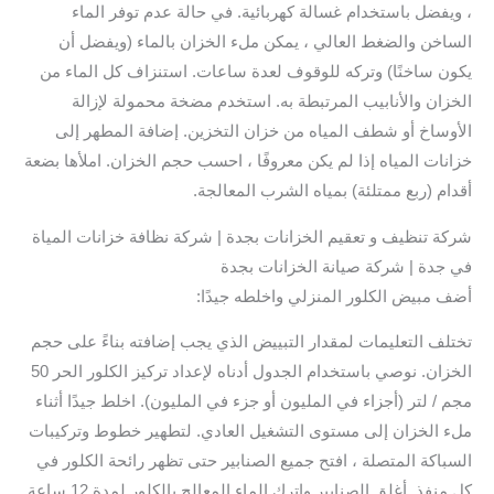
، ويفضل باستخدام غسالة كهربائية. في حالة عدم توفر الماء
الساخن والضغط العالي ، يمكن ملء الخزان بالماء (ويفضل أن
يكون ساخنًا) وتركه للوقوف لعدة ساعات. استنزاف كل الماء من
الخزان والأنابيب المرتبطة به. استخدم مضخة محمولة لإزالة
الأوساخ أو شطف المياه من خزان التخزين. إضافة المطهر إلى
خزانات المياه إذا لم يكن معروفًا ، احسب حجم الخزان. املأها بضعة
أقدام (ربع ممتلئة) بمياه الشرب المعالجة.
شركة تنظيف و تعقيم الخزانات بجدة | شركة نظافة خزانات المياة
في جدة | شركة صيانة الخزانات بجدة
أضف مبيض الكلور المنزلي واخلطه جيدًا:
تختلف التعليمات لمقدار التبييض الذي يجب إضافته بناءً على حجم
الخزان. نوصي باستخدام الجدول أدناه لإعداد تركيز الكلور الحر 50
مجم / لتر (أجزاء في المليون أو جزء في المليون). اخلط جيدًا أثناء
ملء الخزان إلى مستوى التشغيل العادي. لتطهير خطوط وتركيبات
السباكة المتصلة ، افتح جميع الصنابير حتى تظهر رائحة الكلور في
كل منفذ. أغلق الصنابير واترك الماء المعالج بالكلور لمدة 12 ساعة