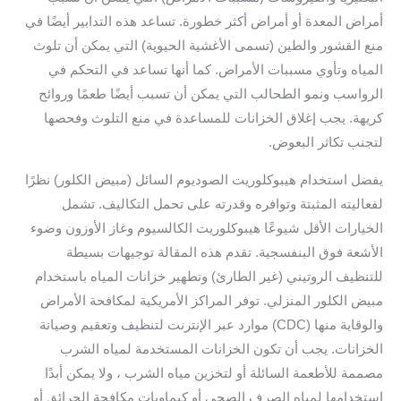
أمراض المعدة أو أمراض أكثر خطورة. تساعد هذه التدابير أيضًا في
منع القشور والطين (تسمى الأغشية الحيوية) التي يمكن أن تلوث
المياه وتأوي مسببات الأمراض. كما أنها تساعد في التحكم في
الرواسب ونمو الطحالب التي يمكن أن تسبب أيضًا طعمًا وروائح
كريهة. يجب إغلاق الخزانات للمساعدة في منع التلوث وفحصها
لتجنب تكاثر البعوض.
يفضل استخدام هيبوكلوريت الصوديوم السائل (مبيض الكلور) نظرًا
لفعاليته المثبتة وتوافره وقدرته على تحمل التكاليف. تشمل
الخيارات الأقل شيوعًا هيبوكلوريت الكالسيوم وغاز الأوزون وضوء
الأشعة فوق البنفسجية. تقدم هذه المقالة توجيهات بسيطة
للتنظيف الروتيني (غير الطارئ) وتطهير خزانات المياه باستخدام
مبيض الكلور المنزلي. توفر المراكز الأمريكية لمكافحة الأمراض
والوقاية منها (CDC) موارد عبر الإنترنت لتنظيف وتعقيم وصيانة
الخزانات. يجب أن تكون الخزانات المستخدمة لمياه الشرب
مصممة للأطعمة السائلة أو لتخزين مياه الشرب ، ولا يمكن أبدًا
استخدامها لمياه الصرف الصحي أو كيماويات مكافحة الحرائق أو