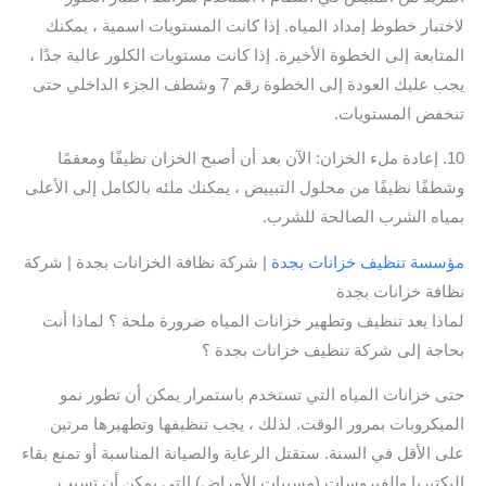
لاختبار خطوط إمداد المياه. إذا كانت المستويات اسمية ، يمكنك
المتابعة إلى الخطوة الأخيرة. إذا كانت مستويات الكلور عالية جدًا ،
يجب عليك العودة إلى الخطوة رقم 7 وشطف الجزء الداخلي حتى
تنخفض المستويات.
10. إعادة ملء الخزان: الآن بعد أن أصبح الخزان نظيفًا ومعقمًا
وشطفًا نظيفًا من محلول التبييض ، يمكنك ملئه بالكامل إلى الأعلى
بمياه الشرب الصالحة للشرب.
مؤسسة تنظيف خزانات بجدة
| شركة نظافة الخزانات بجدة | شركة
نظافة خزانات بجدة
لماذا يعد تنظيف وتطهير خزانات المياه ضرورة ملحة ؟ لماذا أنت
بحاجة إلى شركة تنظيف خزانات بجدة ؟
حتى خزانات المياه التي تستخدم باستمرار يمكن أن تطور نمو
الميكروبات بمرور الوقت. لذلك ، يجب تنظيفها وتطهيرها مرتين
على الأقل في السنة. ستقتل الرعاية والصيانة المناسبة أو تمنع بقاء
البكتيريا والفيروسات (مسببات الأمراض) التي يمكن أن تسبب