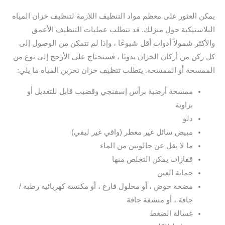
يمكن العثور على معظم مواد التنظيف اللازمة لتنظيف خزان المياه
البلاستيكية حول منزلك. قد تتطلب عمليات التنظيف الأعمق
والأكثر شمولاً أدوات أقل شيوعًا ، وإذا لم تتمكن من الوصول إلى
كل ركن من أركان الخزان يدويًا ، فستحتاج على الأرجح إلى نوع من
الممسحة أو الممسحة. يتطلب تنظيف خزان تخزين المياه ما يلي:
ممسحة أرضية برأس إسفنجي وقضيب قابل للتعديل أو
بزاوية
دلو
مبيض سائل غير معطر (واقي غير ليفي)
ما لا يقل عن جالونين من الماء
قفازات يمكن التخلص منها
حماية العين
مضخة حوض ، أو محلول فارغ ، أو مكنسة كهربائية رطبة /
جافة ، أو منشفة جافة
غسالة الضغط