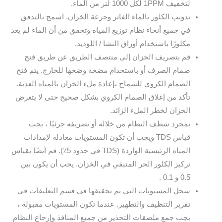
لتخفيف 1PPM لكل 1000 لتر من الماء.
تذويب الكلور بالماء الفاتر وجرعة الخزان. اسمح بالتدفق
في جميع أنحاء نظام توزيع المياه وتحقق من أن الماء لم يعد
مكلورًا باستخدام أوراق النشا / اللوديد.
قم بتصريف الخزان إلى منتصف الطريق عن طريق فتح
صمام الصرف أو باستخدام مضخة وضخها للخارج. يتم فتح
الصمام الكروي للسماح بإعادة ملء الخزان بالمياه العذبة.
تأكد من إغلاق الصمام الكروي بشكل صحيح حتى لا يتعرض
الخزان لخطر الملء الزائد.
بمجرد شطف النظام من خلاله أو تصريفه جزئيًا ، يجب
قياس TDS ويجب أن تكون المستويات معادلة لإمدادات
المياه الرئيسية الواردة (TDS في حدود 5٪). قم أيضًا بقياس
تركيز الكلور الحر المتبقي في الخزان. يجب أن يكون بين
0.5 و 0.1 .
سجل المستويات التي تم تحقيقها في قسم التعليقات في
تقرير التنظيف والتطهير. عندما تكون المستويات مقبولة ،
يجب جمع ملصقات التحذير من جميع المنافذ وإرجاع النظام