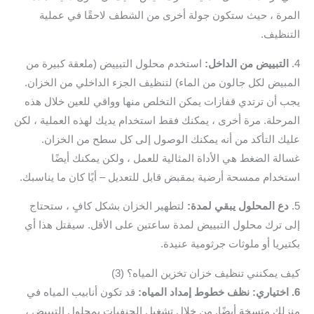
المرة ، حيث ستكون جولة أخرى من الشطف لاحقًا في عملية
التنظيف.
4.
التبييض من الداخل:
استخدم محلول التبييض (ملعقة كبيرة من
المبيض لكل جالون من الماء) لتنظيف الجزء الداخلي من الخزان.
يجب أن ترتدي قفازات يمكن التخلص منها وواقي للعين خلال هذه
المرحلة. مرة أخرى ، يمكنك فقط استخدام يديك لهذه العملية ، لكن
عليك التأكد من أنه يمكنك الوصول إلى كل سطح من الخزان.
غسالة الضغط هي الأداة المثالية للعمل ، ولكن يمكنك أيضًا
استخدام ممسحة أرضية بمقبض قابل للتعديل – أيًا كان ما يناسبك.
5.
دع المحلول يبقي لمدة:
لتطهير الخزان بشكل كافٍ ، ستحتاج
إلى ترك محلول التبييض لمدة ساعتين على الأقل. سيقتل هذا أي
بكتيريا أو ملوثات جرثومية عنيدة.
كيف يمكنني تنظيف خزان تخزين المياه؟ (3)
6. اختياري: نظف خطوط إمداد المياه:
قد تكون أنابيب المياه في
منزلك متسخة أيضًا. من خلال تشغيل الحنفيات بمحلول التبييض ،