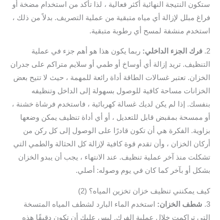
ستكون النتيجة النهائية أكثر فعالية ، لذا تأكد من استخدام مضخة أو
فراغ مبلل لإزالة أي مياه متبقية من عملية التصريف. بدلاً من ذلك ،
استخدم منشفة لمسح أي رطوبة متبقية.
2.
فرك الجزء الداخلي:
ربما يكون هذا هو أهم جزء في عملية
التنظيف. تريد إزالة أي أوساخ أو طمي أو سلايم متراكم على جدران
الخزان. تعتبر غسالات الطاقة أداة رائعة للمهمة ، حيث لا تتيح بعض
الخزانات مساحة كافية للوصول بسهولة إلى الداخل وتنظيفه
بنفسك. إذا لم يكن لديك غسالة كهربائية ، فاستخدم فرشاة خشنة ،
أو ممسحة بمقبض قابل للتعديل ، أو أي أداة تنظيف يمكن وضعها
بزاوية. الفكرة هي أن تكون قادرًا على الوصول إلى كل ركن من
أركان الخزان ، وأن تقدم قوة كافية لإزالة كل الحثالة والطمي التي
تشكلت منذ آخر عملية تنظيف. عند الانتهاء ، يجب أن يبدو الخزان
بشكل أو بآخر كما كان في يوم وصوله: أصلي.
كيف يمكنني تنظيف خزان تخزين المياه؟ (2)
3.
شطف الخزان:
استخدم الماء البارد لشطف المياه المتسخة
التي تراكمت خلال عملية الفرك. ليس عليك أن تكون دقيقًا هذه