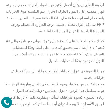
لرغوة البولي يوريثان أفضل بكثير من المواد العازلة الأخرى ومن ثم
فهي مفضلة على المواد العازلة الأخرى. يتم التكسية فوق الخزانات
باستخدام أسطح مختلفة مثل • GI المغلفة مسبقا • المنيوم • SS •
FRP سماكة العزل تختلف حسب درجة الحرارة المحيطة ودرجة
الحرارة الداخلية للخزان المراد الحفاظ عليه.
كذلك ، يتم الحفاظ على كثافة عزل رغوة البولي يوريثان حوالي 40
كجم / م 3. أيضا ، يتم تحقيق كثافات أعلى أيضًا وفقًا لمتطلبات
العميل. يمكن أيضًا استخدام PIR كمواد عازلة. يمكن أيضًا إجراء
العزل المزدوج وفقًا لمتطلبات العميل.
مزايا الرغوة في عزل الخزانات كما تحددها افضل شركة تنظيف
خزانات بجدة:
• يتم التخلص من مخاطر وجود فراغات في العزل بطريقة الرش • لا
توجد مفاصل في الرغوة • عزل متجانس • زيادة كفاءة العزل •
زيادة الضيق • كسوة غير قابلة للتآكل ومقاومة للماء • ترابط كامل
لجميع الأسطح • لا يوجد اختراق أو مساحة لتراكم الرطوبة • حماية