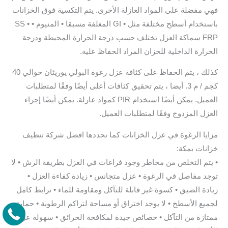
فهي مفضلة على المواد العازلة الأخرى. يتم التكسية فوق الخزانات
باستخدام أسطح مختلفة مثل • GI المغلفة مسبقا • المنيوم • SS •
FRP سماكة العزل تختلف حسب درجة الحرارة المحيطة ودرجة
الحرارة الداخلية للخزان المراد الحفاظ عليه.
كذلك ، يتم الحفاظ على كثافة عزل رغوة البولي يوريثان حوالي 40
كجم / م 3. أيضا ، يتم تحقيق كثافات أعلى أيضًا وفقًا لمتطلبات
العميل. يمكن أيضًا استخدام PIR كمواد عازلة. يمكن أيضًا إجراء
العزل المزدوج وفقًا لمتطلبات العميل.
مزايا الرغوة في عزل الخزانات كما تحددها افضل شركة تنظيف
خزانات بمكة:
• يتم التخلص من مخاطر وجود فراغات في العزل بطريقة الرش • لا
توجد مفاصل في الرغوة • عزل متجانس • زيادة كفاءة العزل •
زيادة الضيق • كسوة غير قابلة للتآكل ومقاومة للماء • ترابط كامل
لجميع الأسطح • لا يوجد اختراق أو مساحة لتراكم الرطوبة • حماية
ممتازة من التآكل • خصائص جيدة لمكافحة الحرائق • سهولة عزل