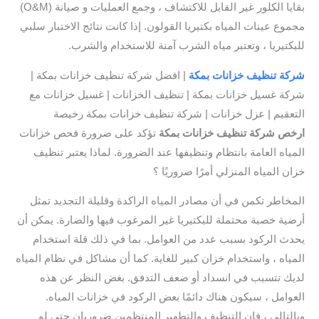
بقايا الكلور غير القابل للاكتشاف ، وجمع العمليات و صيانة (O&M)
مجموع عينات المياه بكتيريا القولون. إذا كانت نتائج الاختبار سلبي
للبكتيريا ، وتعتبر مياه الشرب آمنة للاستخدام والشرب.
شركة تنظيف خزانات بمكة
| افضل شركة تنظيف خزانات بمكة |
شركة غسيل خزانات بمكة | تنظيف الخزانات | غسيل خزانات مع
التعقيم | عزل خزانات | شركة تنظيف خزانات بمكة رخيصة
ارخص شركة تنظيف خزانات بمكة
تؤكد على ضرورة فحص خزانات
المياه العامة بانتظام وتنظيفها عند الضرورة. لماذا يعتبر تنظيف
خزان المياه المنزلي أمرًا ضروريًا ؟
المخاطر تكمن في أن مصادر المياه الراكدة وقليلة التجديد تمثل
أرضية خصبة محتملة للبكتيريا غير المرغوب فيها والضارة. يمكن أن
يحدث الركود بسبب عدد من العوامل. بما في ذلك قلة استخدام
المياه ، واستخدام خزان كبير للغاية. كما أن مشاكل في نظام المياه
لديك تتسبب في انسداد أو ضعف التدفق. بغض النظر عن هذه
العوامل ، سيكون هناك دائمًا بعض الركود في خزانات المياه.
وبالتالي ، فإن التنظيف والتطهير المنتظمين ضروريان حتى لو