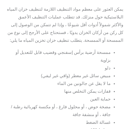
يمكن العثور على معظم مواد التنظيف اللازمة لتنظيف خزان المياه
البلاستيكية حول منزلك. قد تتطلب عمليات التنظيف الأعمق
والأكثر شمولاً أدوات أقل شيوعًا ، وإذا لم تتمكن من الوصول إلى
كل ركن من أركان الخزان يدويًا ، فستحتاج على الأرجح إلى نوع من
الممسحة أو الممسحة. يتطلب تنظيف خزان تخزين المياه ما يلي:
ممسحة أرضية برأس إسفنجي وقضيب قابل للتعديل أو
بزاوية
دلو
مبيض سائل غير معطر (واقي غير ليفي)
ما لا يقل عن جالونين من الماء
قفازات يمكن التخلص منها
حماية العين
مضخة حوض ، أو محلول فارغ ، أو مكنسة كهربائية رطبة /
جافة ، أو منشفة جافة
غسالة الضغط