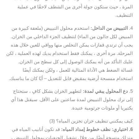
المرة ، حيث ستكون جولة أخرى من الشطف لاحقًا في عملية
التنظيف.
4.
التبييض من الداخل:
استخدم محلول التبييض (ملعقة كبيرة من
المبيض لكل جالون من الماء) لتنظيف الجزء الداخلي من الخزان.
يجب أن ترتدي قفازات يمكن التخلص منها وواقي للعين خلال هذه
المرحلة. مرة أخرى ، يمكنك فقط استخدام يديك لهذه العملية ، لكن
عليك التأكد من أنه يمكنك الوصول إلى كل سطح من الخزان.
غسالة الضغط هي الأداة المثالية للعمل ، ولكن يمكنك أيضًا
استخدام ممسحة أرضية بمقبض قابل للتعديل – أيًا كان ما يناسبك.
5.
دع المحلول يبقي لمدة:
لتطهير الخزان بشكل كافٍ ، ستحتاج
إلى ترك محلول التبييض لمدة ساعتين على الأقل. سيقتل هذا أي
بكتيريا أو ملوثات جرثومية عنيدة.
كيف يمكنني تنظيف خزان تخزين المياه؟ (3)
6. اختياري: نظف خطوط إمداد المياه:
قد تكون أنابيب المياه في
منزلك متسخة أيضًا. من خلال تشغيل الحنفيات بمحلول التبييض ،