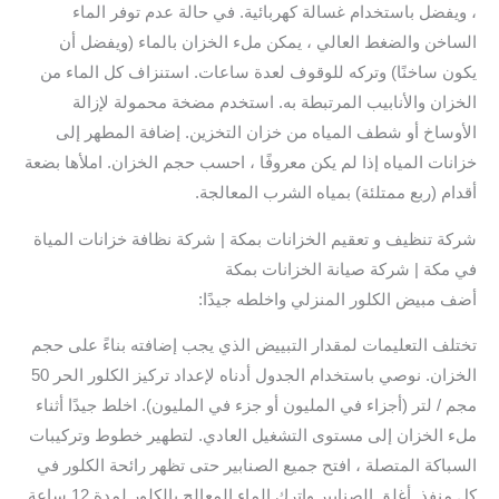
، ويفضل باستخدام غسالة كهربائية. في حالة عدم توفر الماء
الساخن والضغط العالي ، يمكن ملء الخزان بالماء (ويفضل أن
يكون ساخنًا) وتركه للوقوف لعدة ساعات. استنزاف كل الماء من
الخزان والأنابيب المرتبطة به. استخدم مضخة محمولة لإزالة
الأوساخ أو شطف المياه من خزان التخزين. إضافة المطهر إلى
خزانات المياه إذا لم يكن معروفًا ، احسب حجم الخزان. املأها بضعة
أقدام (ربع ممتلئة) بمياه الشرب المعالجة.
شركة تنظيف و تعقيم الخزانات بمكة | شركة نظافة خزانات المياة
في مكة | شركة صيانة الخزانات بمكة
أضف مبيض الكلور المنزلي واخلطه جيدًا:
تختلف التعليمات لمقدار التبييض الذي يجب إضافته بناءً على حجم
الخزان. نوصي باستخدام الجدول أدناه لإعداد تركيز الكلور الحر 50
مجم / لتر (أجزاء في المليون أو جزء في المليون). اخلط جيدًا أثناء
ملء الخزان إلى مستوى التشغيل العادي. لتطهير خطوط وتركيبات
السباكة المتصلة ، افتح جميع الصنابير حتى تظهر رائحة الكلور في
كل منفذ. أغلق الصنابير واترك الماء المعالج بالكلور لمدة 12 ساعة