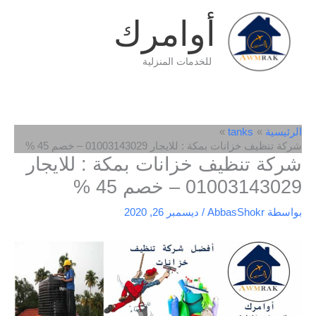
خطي
أوامرك
لى
لمحتوى
للخدمات المنزلية
الرئيسية
tanks
شركة تنظيف خزانات بمكة : للايجار 01003143029 – خصم 45 %
شركة تنظيف خزانات بمكة : للايجار
01003143029 – خصم 45 %
بواسطة
AbbasShokr
/
ديسمبر 26, 2020