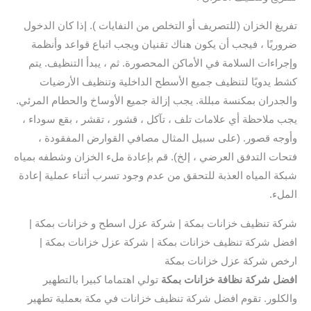
تفريغ الخزان (للتصريف أو التخلص من النفايات ). إذا كان الدخول
ضروريًا ، فيجب أن يكون هناك تقنيان ويجب اتباع قواعد وأنظمة
وإجراءات السلامة في الأماكن المحصورة. ثم ، يبدأ التنظيف. يتم
كشط يدويًا لتنظيف جميع الأسطح الداخلية وتنظيف الأرضيات
والجدران بمكنسة مبللة. يجب إزالة جميع الأوساخ والحطام المرئي.
يجب ملاحظة أي علامات تلف ، تآكل ، قشور ، تقشر ، بقع سوداء ،
وأوجه قصور. (على سبيل المثال مصافي القوارض المفقودة ،
فتحات التدفق العرضي ، إلخ). قم بإعادة ملء الخزان وشطفه بمياه
شبكة المياه العذبة للتحقق من عدم وجود تسرب أثناء عملية إعادة
الملء.
شركة تنظيف خزانات بمكة | شركة عزل اسطح و خزانات بمكة |
افضل شركة تنظيف خزانات بمكة | شركة عزل خزانات بمكة |
ارخص شركة عزل خزانات بمكة
افضل شركة نظافة خزانات بمكة
تولي اهتماما كبيرا بالتطهير
والكلور. تقوم افضل شركة تنظيف خزانات في مكة بعملية تطهير