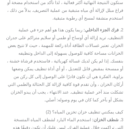
ستكون النتيجة النهائية أكثر فعالية ، لذا تأكد من استخدام مضخة أو
فراغ مبلل لإزالة أي مياه متبقية من عملية التصريف. بدلاً من ذلك ،
استخدم منشفة لمسح أي رطوبة متبقية.
2.
فرك الجزء الداخلي:
ربما يكون هذا هو أهم جزء في عملية
التنظيف. تريد إزالة أي أوساخ أو طمي أو سلايم متراكم على جدران
الخزان. تعتبر غسالات الطاقة أداة رائعة للمهمة ، حيث لا تتيح بعض
الخزانات مساحة كافية للوصول بسهولة إلى الداخل وتنظيفه
بنفسك. إذا لم يكن لديك غسالة كهربائية ، فاستخدم فرشاة خشنة ،
أو ممسحة بمقبض قابل للتعديل ، أو أي أداة تنظيف يمكن وضعها
بزاوية. الفكرة هي أن تكون قادرًا على الوصول إلى كل ركن من
أركان الخزان ، وأن تقدم قوة كافية لإزالة كل الحثالة والطمي التي
تشكلت منذ آخر عملية تنظيف. عند الانتهاء ، يجب أن يبدو الخزان
بشكل أو بآخر كما كان في يوم وصوله: أصلي.
كيف يمكنني تنظيف خزان تخزين المياه؟ (2)
3.
شطف الخزان:
استخدم الماء البارد لشطف المياه المتسخة
التي تراكمت خلال عملية الفرك. ليس عليك أن تكون دقيقًا هذه