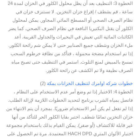
الخطوة 3: التنظيف بعد أن يظل محلول الكلور في الخزان لمدة 24
ساعة ، قم بشطف / إفراغ خزان التخزين. لا تستنزف خزان في
نظام الصرف الصحي أو المسطح المائي المجاور. يمكن لمحلول
الكلور أن يقتل البكتيريا النافعة في نظام الصرف الصحي. كما يضر
الكائنات المائية التي تعيش في البحيرات والجداول القريبة. أعد
ملء الخزان وشطف جميع الصنابير حتى لا يمكن شم رائحة الكلور.
إذا تم استخدام مضخة محمولة ، فتأكد من نظافة خرطوم السحب
تمسح بالمبيض لمنع التلوث. استمر في التنظيف حتى تصبح مياه
الصرف نظيفة ولا تم الكشف عن رائحة الكلور.
خطوات شركه اوامرك لتنظيف الخزانات بمكة
(2)
الخطوة 4: الاختبار إذا تم وضع أمر عدم الاستخدام على النظام ،
فاتصل بمياه الشرب برنامج لتحديد الخطوات اللازمة لإزالة الطلب.
إذا لم تفعل لم يكن أمر الاستخدام ضروريًا. بمجرد أن يتم الانتهاء من
خزان التخزين تمامًا شطف. اختبر بقايا الكلور الحر للتأكد من أنها
غير قابلة للاكتشاف (أو صفر). يمكن القيام بذلك باستخدام مجموعة
اختبار الألوان المتري HACH DPD المعتمدة. مرة تم الحصول على