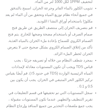
لتخفيف 1PPM لكل 1000 لتر من الماء.
تذويب الكلور بالماء الفاتر وجرعة الخزان. اسمح بالتدفق
في جميع أنحاء نظام توزيع المياه وتحقق من أن الماء لم يعد
مكلورًا باستخدام أوراق النشا / اللوديد.
قم بتصريف الخزان إلى منتصف الطريق عن طريق فتح
صمام الصرف أو باستخدام مضخة وضخها للخارج. يتم فتح
الصمام الكروي للسماح بإعادة ملء الخزان بالمياه العذبة.
تأكد من إغلاق الصمام الكروي بشكل صحيح حتى لا يتعرض
الخزان لخطر الملء الزائد.
بمجرد شطف النظام من خلاله أو تصريفه جزئيًا ، يجب
قياس TDS ويجب أن تكون المستويات معادلة لإمدادات
المياه الرئيسية الواردة (TDS في حدود 5٪). قم أيضًا بقياس
تركيز الكلور الحر المتبقي في الخزان. يجب أن يكون بين
0.5 و 0.1 .
سجل المستويات التي تم تحقيقها في قسم التعليقات في
تقرير التنظيف والتطهير. عندما تكون المستويات مقبولة ،
يجب جمع ملصقات التحذير من جميع المنافذ وإرجاع النظام