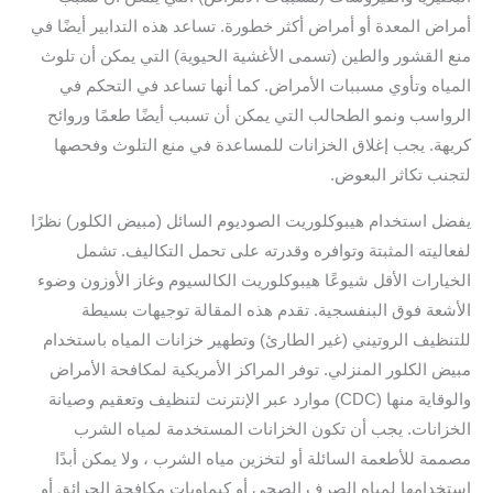
أمراض المعدة أو أمراض أكثر خطورة. تساعد هذه التدابير أيضًا في
منع القشور والطين (تسمى الأغشية الحيوية) التي يمكن أن تلوث
المياه وتأوي مسببات الأمراض. كما أنها تساعد في التحكم في
الرواسب ونمو الطحالب التي يمكن أن تسبب أيضًا طعمًا وروائح
كريهة. يجب إغلاق الخزانات للمساعدة في منع التلوث وفحصها
لتجنب تكاثر البعوض.
يفضل استخدام هيبوكلوريت الصوديوم السائل (مبيض الكلور) نظرًا
لفعاليته المثبتة وتوافره وقدرته على تحمل التكاليف. تشمل
الخيارات الأقل شيوعًا هيبوكلوريت الكالسيوم وغاز الأوزون وضوء
الأشعة فوق البنفسجية. تقدم هذه المقالة توجيهات بسيطة
للتنظيف الروتيني (غير الطارئ) وتطهير خزانات المياه باستخدام
مبيض الكلور المنزلي. توفر المراكز الأمريكية لمكافحة الأمراض
والوقاية منها (CDC) موارد عبر الإنترنت لتنظيف وتعقيم وصيانة
الخزانات. يجب أن تكون الخزانات المستخدمة لمياه الشرب
مصممة للأطعمة السائلة أو لتخزين مياه الشرب ، ولا يمكن أبدًا
استخدامها لمياه الصرف الصحي أو كيماويات مكافحة الحرائق أو