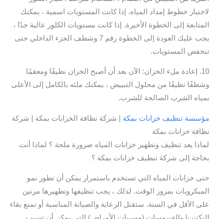
لاختبار خطوط إمداد المياه. إذا كانت المستويات اسمية ، يمكنك
المتابعة إلى الخطوة الأخيرة. إذا كانت مستويات الكلور عالية جدًا ،
يجب عليك العودة إلى الخطوة رقم 7 وشطف الجزء الداخلي حتى
تنخفض المستويات.
10. إعادة ملء الخزان: الآن بعد أن أصبح الخزان نظيفًا ومعقمًا
وشطفًا نظيفًا من محلول التبييض ، يمكنك ملئه بالكامل إلى الأعلى
بمياه الشرب الصالحة للشرب.
مؤسسة تنظيف خزانات بمكة
| شركة نظافة الخزانات بمكة | شركة
نظافة خزانات بمكة
لماذا يعد تنظيف وتطهير خزانات المياه ضرورة ملحة ؟ لماذا أنت
بحاجة إلى شركة تنظيف خزانات بمكة ؟
حتى خزانات المياه التي تستخدم باستمرار يمكن أن تطور نمو
الميكروبات بمرور الوقت. لذلك ، يجب تنظيفها وتطهيرها مرتين
على الأقل في السنة. ستقتل الرعاية والصيانة المناسبة أو تمنع بقاء
البكتيريا والفيروسات (مسببات الأمراض) التي يمكن أن تسبب