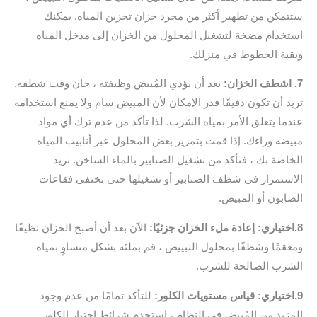
ستتمكن من تطهير أكثر من مجرد خزان تخزين المياه. يمكنك
استخدام مضخة لتشغيل المحلول من الخزان إلى مدخل المياه
وبقية الخطوط في منزلك.
7. اشطف الخزان:
بعد أن يؤدي المُبيض وظيفته ، حان وقت شطفه.
تريد أن تكون دقيقًا قدر الإمكان لأن المبيض سام ولا يمنع استخدامه
عندما يتعلق الأمر بمياه الشرب. لذا تأكد من عدم ترك أي مواد
مبيضة وراءك. إذا قمت بتمرير بعض المحلول عبر أنابيب المياه
الخاصة بك ، فتأكد من تشغيل الصنابير بالماء الساخن. تريد
الاستمرار في شطف الصنابير أو تشغيلها حتى تختفي فقاعات
الصابون أو المبيض.
8.اختياري: إعادة ملء الخزان جزئيًا:
الآن بعد أن أصبح الخزان نظيفًا
ومعقمًا وشطفًا بمحلول التبييض ، قم بملئه بشكل متساوٍ بمياه
الشرب الصالحة للشرب.
9.اختياري: قياس مستويات الكلور:
للتأكد تمامًا من عدم وجود
المزيد من المُبيض في النظام ، استخدم شرائط اختبار الكلور