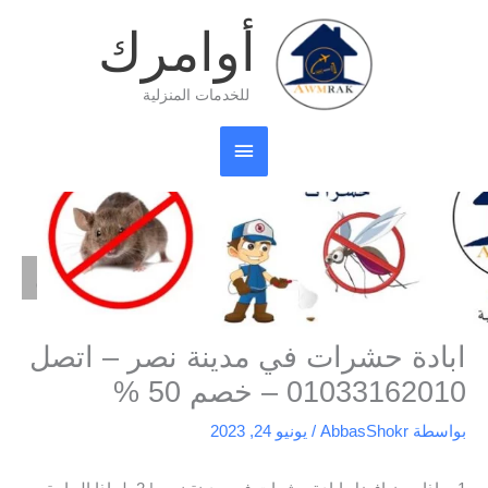
خطي
القائمة
أوامرك
لى
لمحتوى
الرئيسية
للخدمات المنزلية
الرئيسية
شركة مكافحة
ابادة حشرات في مدينة نصر – اتصل 01033162010 – خصم 50 %
ابادة حشرات في مدينة نصر – اتصل
01033162010 – خصم 50 %
بواسطة
AbbasShokr
/
يونيو 24, 2023