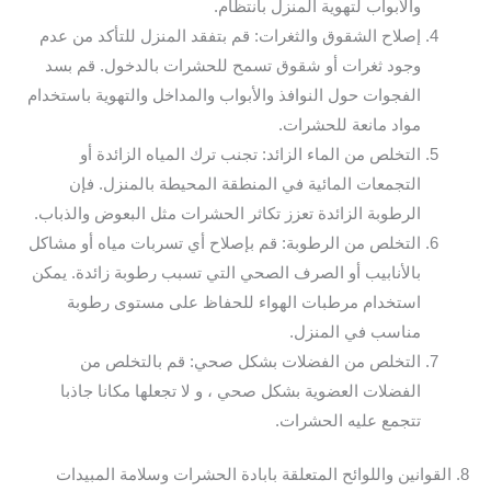
والأبواب لتهوية المنزل بانتظام.
إصلاح الشقوق والثغرات: قم بتفقد المنزل للتأكد من عدم
وجود ثغرات أو شقوق تسمح للحشرات بالدخول. قم بسد
الفجوات حول النوافذ والأبواب والمداخل والتهوية باستخدام
مواد مانعة للحشرات.
التخلص من الماء الزائد: تجنب ترك المياه الزائدة أو
التجمعات المائية في المنطقة المحيطة بالمنزل. فإن
الرطوبة الزائدة تعزز تكاثر الحشرات مثل البعوض والذباب.
التخلص من الرطوبة: قم بإصلاح أي تسربات مياه أو مشاكل
بالأنابيب أو الصرف الصحي التي تسبب رطوبة زائدة. يمكن
استخدام مرطبات الهواء للحفاظ على مستوى رطوبة
مناسب في المنزل.
التخلص من الفضلات بشكل صحي: قم بالتخلص من
الفضلات العضوية بشكل صحي ، و لا تجعلها مكانا جاذبا
تتجمع عليه الحشرات.
8. القوانين واللوائح المتعلقة بابادة الحشرات وسلامة المبيدات