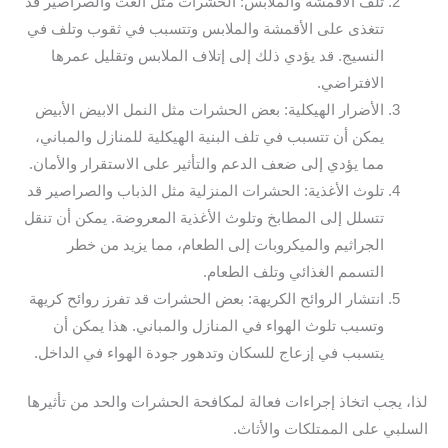
تلف الأقمشة والملابس: الحشرات مثل العث والصراصير قد
تتغذى على الأقمشة والملابس وتتسبب في ثقوب وتلف في
النسيج. قد يؤدي ذلك إلى إتلاف الملابس وتقليل عمرها
الافتراضي.
الأضرار الهيكلية: بعض الحشرات مثل النمل الابيض الأبيض
يمكن أن تتسبب في تلف البنية الهيكلية للمنازل والمباني،
مما يؤدي إلى ضعف الدعم والتأثير على الاستقرار والأمان.
تلوث الأغذية: الحشرات المنزلية مثل الذباب والصراصير قد
تتسلل إلى المطابخ وتلوث الأغذية المعروضة. يمكن أن تنقل
الجراثيم والميكروبات إلى الطعام، مما يزيد من خطر
التسمم الغذائي وتلف الطعام.
انتشار الروائح الكريهة: بعض الحشرات قد تفرز روائح كريهة
وتسبب تلوث الهواء في المنازل والمباني. هذا يمكن أن
يتسبب في إزعاج للسكان وتدهور جودة الهواء في الداخل.
لذا، يجب اتخاذ إجراءات فعالة لمكافحة الحشرات والحد من تأثيرها
السلبي على الممتلكات والأثاث.