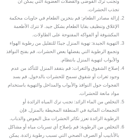
وتجنب ترك الفوضى والفضلات العضوية التي يمكن أن
تجذب الحشرات.
إزالة مصادر الطعام: قم بتخزين الطعام في حاويات محكمة
الإغلاق وتنظيف بقايا الطعام بشكل جيد. لا تترك الأطعمة
المكشوفة أو الفواكه المفتوحة على الطاولات.
التهوية الجيدة: تهوية المنزل جيدًا للتقليل من رطوبة الهواء
وتجمع الرطوبة التي يفضلها بعض الحشرات. قم بفتح النوافذ
والأبواب لتهوية المنزل بانتظام.
إصلاح الشقوق والثغرات: قم بتفقد المنزل للتأكد من عدم
وجود ثغرات أو شقوق تسمح للحشرات بالدخول. قم بسد
الفجوات حول النوافذ والأبواب والمداخل والتهوية باستخدام
مواد مانعة للحشرات.
التخلص من الماء الزائد: تجنب ترك المياه الزائدة أو
التجمعات المائية في المنطقة المحيطة بالمنزل. فإن
الرطوبة الزائدة تعزز تكاثر الحشرات مثل البعوض والذباب.
التخلص من الرطوبة: قم بإصلاح أي تسربات مياه أو مشاكل
بالأنابيب أو الصرف الصحي التي تسبب رطوبة زائدة. يمكن