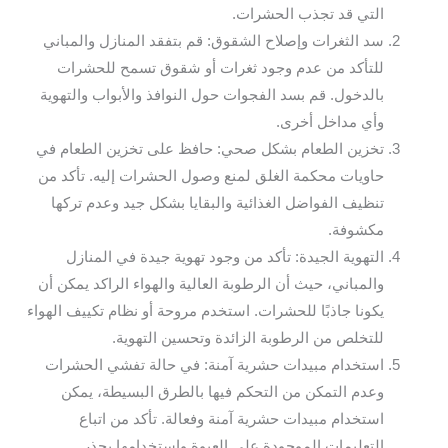
التي قد تجذب الحشرات.
سد الثغرات وإصلاح الشقوق: قم بتفقد المنازل والمباني
للتأكد من عدم وجود ثغرات أو شقوق تسمح للحشرات
بالدخول. قم بسد الفجوات حول النوافذ والأبواب والتهوية
وأي مداخل أخرى.
تخزين الطعام بشكل صحي: حافظ على تخزين الطعام في
حاويات محكمة الغلق لمنع وصول الحشرات إليه. تأكد من
تنظيف الفواضل الغذائية والبقايا بشكل جيد وعدم تركها
مكشوفة.
التهوية الجيدة: تأكد من وجود تهوية جيدة في المنازل
والمباني، حيث أن الرطوبة العالية والهواء الراكد يمكن أن
يكونا جاذبًا للحشرات. استخدم مروحة أو نظام تكييف الهواء
للتخلص من الرطوبة الزائدة وتحسين التهوية.
استخدام مبيدات حشرية آمنة: في حالة تفشي الحشرات
وعدم التمكن من التحكم فيها بالطرق البسيطة، يمكن
استخدام مبيدات حشرية آمنة وفعالة. تأكد من اتباع
التعليمات الموجودة على العبوة واستخدامها بحذر.