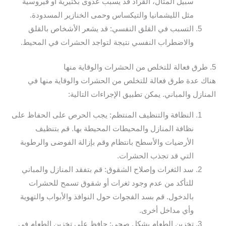
سبيل المثال، القراد قد يسبب عدوى بكتيرية أو فيروسية
مثل الليشمانيا والتيكساس وحمى الخنازير المسدودة.
التسبب في القلق النفسي: قد يشعر الأشخاص بالقلق
والاضطراب النفسي نتيجة لتواجد الحشرات في المحيط.
5. طرق فعالة للتخلص من الحشرات والوقاية منها
هناك عدة طرق فعالة للتخلص من الحشرات والوقاية منها في
المنازل والمباني. يمكن تطبيق الإجراءات التالية:
النظافة والتنظيف المنتظم: يجب الحرص على الحفاظ على
نظافة المنازل والمحيطات المحيطة بها. قم بتنظيف
الأرضيات والأسطح بانتظام وقم بإزالة الفوضى والرطوبة
التي قد تجذب الحشرات.
سد الثغرات وإصلاح الشقوق: قم بتفقد المنازل والمباني
للتأكد من عدم وجود ثغرات أو شقوق تسمح للحشرات
بالدخول. قم بسد الفجوات حول النوافذ والأبواب والتهوية
وأي مداخل أخرى.
تخزين الطعام بشكل صحي: حافظ على تخزين الطعام في