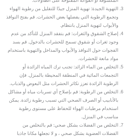
المكشوفة أو الفواكه المفتوحة على الطاولات.
التهوية الجيدة: تهوية المنزل جيدًا للتقليل من رطوبة الهواء
وتجمع الرطوبة التي يفضلها بعض الحشرات. قم بفتح النوافذ
والأبواب لتهوية المنزل بانتظام.
إصلاح الشقوق والثغرات: قم بتفقد المنزل للتأكد من عدم
وجود ثغرات أو شقوق تسمح للحشرات بالدخول. قم بسد
الفجوات حول النوافذ والأبواب والمداخل والتهوية باستخدام
مواد مانعة للحشرات.
التخلص من الماء الزائد: تجنب ترك المياه الزائدة أو
التجمعات المائية في المنطقة المحيطة بالمنزل. فإن
الرطوبة الزائدة تعزز تكاثر الحشرات مثل البعوض والذباب.
التخلص من الرطوبة: قم بإصلاح أي تسربات مياه أو مشاكل
بالأنابيب أو الصرف الصحي التي تسبب رطوبة زائدة. يمكن
استخدام مرطبات الهواء للحفاظ على مستوى رطوبة
مناسب في المنزل.
التخلص من الفضلات بشكل صحي: قم بالتخلص من
الفضلات العضوية بشكل صحي ، و لا تجعلها مكانا جاذبا