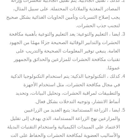
كذلك ، تقليل الجاذبية: يتم تقليل الجاذبية للحشرات وإزالة
المصادر المغذية والملاذات المحتملة. على سبيل المثال،
يجب إصلاح التسربات وتأمين الحاويات الغذائية بشكل صحيح
لتجنب جذب الحشرات.
ايضا ، التعليم والتوعية: يعد التعليم والتوعية بأهمية مكافحة
الحشرات والتدابير الوقائية الصحيحة جزءًا مهمًا من الجهود
العامة. ينبغي توفير المعلومات الصحيحة والتدريب على
تقنيات مكافحة الحشرات للمزارعين والحدائق والجمهور
عمومًا.
كذلك ، التكنولوجيا الذكية: يتم استخدام التكنولوجيا الذكية
في مجال مكافحة الحشرات، مثل استخدام الأجهزة
والتطبيقات لمراقبة الحشرات، وتحليل البيانات، وتحديد
أنماط الانتشار، وتوجيه التدخلات بشكل فعال.
ايضا ، الزراعة المستدامة: يتبع العديد من الزراعيين
والمزارعين نهج الزراعة المستدامة، الذي يهدف إلى تقليل
الاعتماد على المبيدات الكيميائية واستخدام التقنيات البديلة
والأساليب العضوية لمكافحة الحشرات والحفاظ على الت