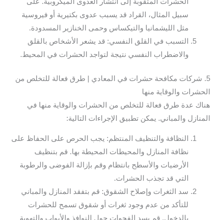
الحشرات المثقوبة إلى انتشار العدوى الميكروبية. على
سبيل المثال، القراد قد يسبب عدوى بكتيرية أو فيروسية
مثل الليشمانيا والتيكساس وحمى الخنازير المسدودة.
التسبب في القلق النفسي: قد يشعر الأشخاص بالقلق
والاضطراب النفسي نتيجة لتواجد الحشرات في المحيط.
5. شركات مكافحة حشرات في المعادي | طرق فعالة للتخلص من
الحشرات والوقاية منها
هناك عدة طرق فعالة للتخلص من الحشرات والوقاية منها في
المنازل والمباني. يمكن تطبيق الإجراءات التالية:
النظافة والتنظيف المنتظم: يجب الحرص على الحفاظ على
نظافة المنازل والمحيطات المحيطة بها. قم بتنظيف
الأرضيات والأسطح بانتظام وقم بإزالة الفوضى والرطوبة
التي قد تجذب الحشرات.
سد الثغرات وإصلاح الشقوق: قم بتفقد المنازل والمباني
للتأكد من عدم وجود ثغرات أو شقوق تسمح للحشرات
بالدخول. قم بسد الفجوات حول النوافذ والأبواب والتهوية