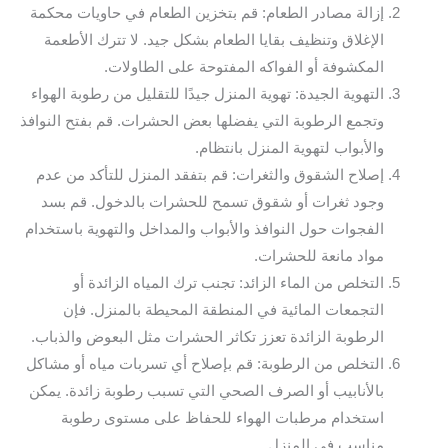
إزالة مصادر الطعام: قم بتخزين الطعام في حاويات محكمة
الإغلاق وتنظيف بقايا الطعام بشكل جيد. لا تترك الأطعمة
المكشوفة أو الفواكه المفتوحة على الطاولات.
التهوية الجيدة: تهوية المنزل جيدًا للتقليل من رطوبة الهواء
وتجمع الرطوبة التي يفضلها بعض الحشرات. قم بفتح النوافذ
والأبواب لتهوية المنزل بانتظام.
إصلاح الشقوق والثغرات: قم بتفقد المنزل للتأكد من عدم
وجود ثغرات أو شقوق تسمح للحشرات بالدخول. قم بسد
الفجوات حول النوافذ والأبواب والمداخل والتهوية باستخدام
مواد مانعة للحشرات.
التخلص من الماء الزائد: تجنب ترك المياه الزائدة أو
التجمعات المائية في المنطقة المحيطة بالمنزل. فإن
الرطوبة الزائدة تعزز تكاثر الحشرات مثل البعوض والذباب.
التخلص من الرطوبة: قم بإصلاح أي تسربات مياه أو مشاكل
بالأنابيب أو الصرف الصحي التي تسبب رطوبة زائدة. يمكن
استخدام مرطبات الهواء للحفاظ على مستوى رطوبة
مناسب في المنزل.