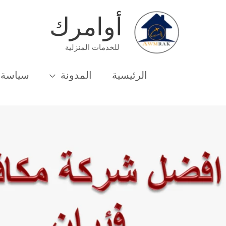
خطي
أوامرك
لى
لمحتوى
للخدمات المنزلية
الرئيسية
المدونة
سياسة 
الرئيسية
شركة مكافحة
شركة مكافحة الفئران في اكتوبر 01033162010 خصم 70%