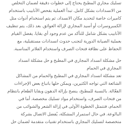
تسليك مجاري المطبخ يحتاج إلى خطوات دقيقة لضمان التخلص
من الانسدادات بشكل كامل. تبدأ العملية بفحص الأنابيب باستخدام
كاميرات خاصة لتحديد مكان الانسداد، ثم يتم استخدام أدوات مثل
الكمبروسرات أو أسيد المجاري لإزالة العوائق. بعد ذلك، يتم تنظيف
الأنابيب بشكل شامل للتأكد من عدم وجود أي بقايا. يفضل القيام
بعملية الصيانة الدورية لتجنب حدوث انسدادات مستقبلية، مع
الحفاظ على نظافة فتحات الصرف واستخدام الفلاتر المناسبة.
حل مشكلة انسداد المجاري في المطبخ و حل مشكلة انسداد
المجاري في الحمام
تعد مشكلة انسداد المجاري في المطبخ والحمام من المشاكل
الشائعة التي تواجه الكثيرين، ويمكن حلها باتباع بعض الإجراءات
الفعّالة. بالنسبة للمطبخ، ينصح بإزالة الدهون وبقايا الطعام بانتظام
من فتحات الصرف، واستخدام مواد تسليك مخصصة. أما في
الحمام، فتتمثل الخطوة الأولى في إزالة الشعر والشوائب من
البالوعة. في حال استمرار المشكلة، يُفضل الاتصال بشركة
متخصصة لتسليك المجاري باستخدام تقنيات متقدمة لضمان حل