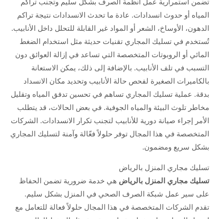
تضمن استمرارية عمل أنظمة الصرف بشكل سليم وتجنب تراكم
المياه أو حدوث انسدادات. عادة ما تحدث الانسدادات نتيجة تراكم
الدهون، الأوساخ، الشعر أو المواد غير القابلة للتحلل داخل الأنابيب.
تُستخدم في تسليك المجاري تقنيات حديثة مثل استخدام الضغط
المائي أو الروبوتات المتخصصة التي تساعد في إزالة العوائق دون
التسبب في تلف الأنابيب. بالإضافة إلى ذلك، يمكن الاستعانة
بالكاميرات الصغيرة لفحص حالة الأنابيب وتحديد مكان الانسداد
بدقة. عملية تسليك المجاري تساهم في تحسين تدفق المياه وتقليل
مخاطر تلوث البيئة والمياه الجوفية. في بعض الحالات، قد يتطلب
الأمر إجراء صيانة دورية للأنابيب لتجنب تكرار الانسدادات. الشركات
المتخصصة في هذا المجال توفر حلولاً فعّالة وآمنة لتسليك المجاري
بشكل سريع ومضمون.
تسليك مجاري المنزل بالرياض
تسليك مجاري المنزل بالرياض
هي خدمة ضرورية تضمن الحفاظ
على سير عمل شبكة الصرف الصحي في المنزل بشكل سليم.
تقدم الشركات المتخصصة في هذا المجال حلولاً فعالة للتعامل مع