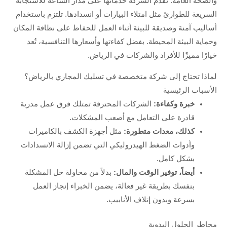
والصحة العامة. تقدم الشركة خدماتها على مدار الساعة للاستجابة
السريعة للطوارئ مثل امتلاء البيارات أو انسدادها. تلتزم باستخدام
أساليب آمنة وصديقة للبيئة أثناء العمل للحفاظ على نظافة المكان
وحماية البيئة المحيطة. بفضل كفاءتها وأسعارها التنافسية، تُعد
خيارًا مميزًا للأفراد والشركات في الرياض.
لماذا تحتاج إلى شركة متخصصة في تسليك المجاري بالرياض؟
الأسباب الرئيسية
خبرة وكفاءة:
الشركات المحترفة تمتلك فرق عمل مدربة
قادرة على التعامل مع أصعب المشكلات.
كذلك، معدات متطورة:
مثل أجهزة الكشف بالكاميرات
وأدوات الضغط الهيدروليكي التي تضمن إزالة الانسدادات
بشكل كامل.
أيضاً، توفير الوقت والمال:
بدلاً من محاولة حل المشكلة
بنفسك بطريقة غير فعالة، يضمن الخبراء إنجاز العمل
بسرعة وبدون إتلاف الأنابيب.
مخاطر الحلول اليدوية