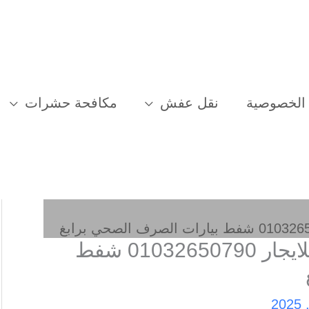
الخصوصية
نقل عفش
مكافحة حشرات
شركة تسليك مجاري برابغ للايجار 01032650790 شفط