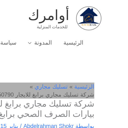
خطي
أوامرك
لى
لمحتوى
للخدمات المنزلية
الرئيسية
المدونة
سياسة 
الرئيسية
تسليك مجاري
شركة تسليك مجاري برابغ للايجار 01032650790 شفط بيارات الصرف الصحي برابغ
بيارات الصرف الصحي برابغ
بواسطة
Abdelrahman Shokr
/
يناير 15, 2025