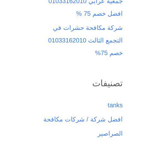
جمعية عرابي 01033162010
افضل خصم 75 %
شركة مكافحة حشرات في
التجمع الثالث 01033162010
خصم 75%
تصنيفات
tanks
افضل شركة / شركات مكافحة
الصراصير