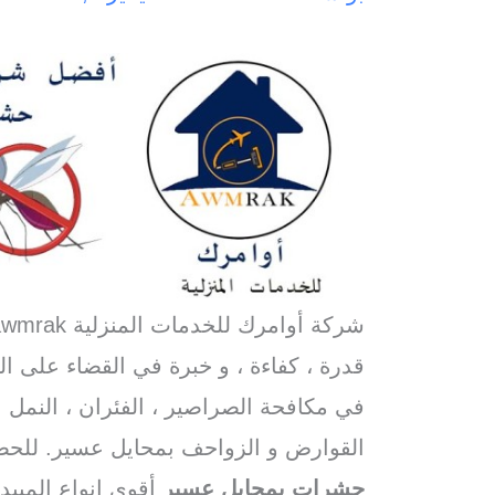
شركة أوامرك للخدمات المنزلية awmrak افضل
قدرة ، كفاءة ، و خبرة في القضاء على ا
في مكافحة الصراصير ، الفئران ، النمل 
القوارض و الزواحف بمحايل عسير. لل
حشرات بمحايل عسير
أقوى انواع المبي