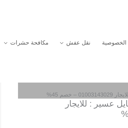
الخصوصية
نقل عفش
مكافحة حشرات
 خصم 45%
 عسير : للايجار