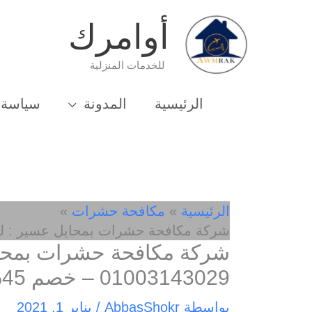
خطي
أوامرك
لى
لمحتوى
للخدمات المنزلية
الرئيسية
المدونة
سياسة 
الرئيسية
مكافحة حشرات
شركة مكافحة حشرات بمحايل عسير : للايجار 01003143029 –
شركة مكافحة حشرات بمحايل
01003143029 – خصم 45%
بواسطة
AbbasShokr
/
يناير 1, 2021