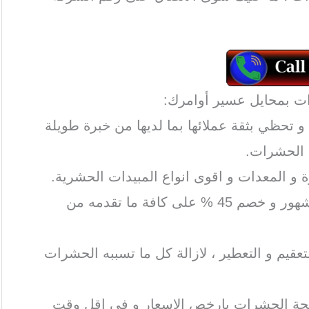
 تحظي بثقة عملائها بما لديها من خبرة طويلة
 الحشرات.
 و المعدات و اقوى انواع المبيدات الحشرية.
تمنح الشركة ضمانا من 3 إلى 4 شهور و خصم 45 % على كافة ما تقدمه من
عقيم و التعطير ، لازالة كل ما تسببه الحشرات
حة الحشرات بارخص الاسعار و في اقل وقت