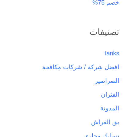
خصم 75%
تصنيفات
tanks
افضل شركة / شركات مكافحة
الصراصير
الفئران
المدونة
بق الفراش
تسليك مجاري