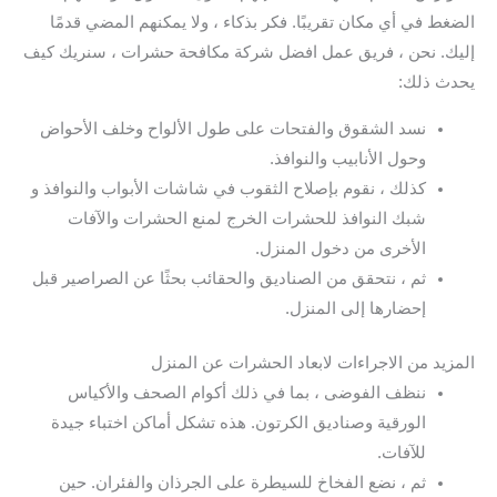
الضغط في أي مكان تقريبًا. فكر بذكاء ، ولا يمكنهم المضي قدمًا
إليك. نحن ، فريق عمل افضل شركة مكافحة حشرات ، سنريك كيف
يحدث ذلك:
نسد الشقوق والفتحات على طول الألواح وخلف الأحواض
وحول الأنابيب والنوافذ.
كذلك ، نقوم بإصلاح الثقوب في شاشات الأبواب والنوافذ و
شبك النوافذ للحشرات الخرج لمنع الحشرات والآفات
الأخرى من دخول المنزل.
ثم ، نتحقق من الصناديق والحقائب بحثًا عن الصراصير قبل
إحضارها إلى المنزل.
المزيد من الاجراءات لابعاد الحشرات عن المنزل
ننظف الفوضى ، بما في ذلك أكوام الصحف والأكياس
الورقية وصناديق الكرتون. هذه تشكل أماكن اختباء جيدة
للآفات.
ثم ، نضع الفخاخ للسيطرة على الجرذان والفئران. حين