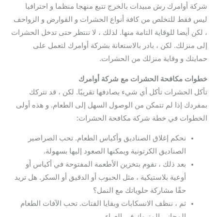
شركة أوامرك رش مبيدات بالخرج تتبع منهجا منظما و احترافيا
ليس فقط للتخلص من كافة أنواع الحشرات و القوارض و الزواحف
، لكن أيضا للوقاية التامة منها. لذلك ، لا تنتظر حتى تدخل الحشرات
إلى منزلك. لكن ، بادر بالاستعانة بشركة أوامرك لتعمل على
حمايتك و وقاية منزلك من الحشرات.
خطوات مكافحة الحشرات مع شركة أوامرك
تأكل الحشرات تأكل أي شيء يصادفها تقريبًا. لكن ، قد تتركك
بمفردك إذا لم تتمكن من الوصول السهل إلى الطعام. و هذه أولى
الخطوات في خطة شركة مكافحة الحشرات:
نحكم إغلاق الصناديق وأكياس الطعام. تحب الصراصير
الصناديق الكرتونية ويمكنها الصعود إليها بسهولة.
بعد ذلك ، نقوم بتخزين الأطعمة المفتوحة في أكياس أو
أوعية بلاستيكية ، مثل الحبوب أو الدقيق أو السكر. هل تريد
حقًا مشاركة حلوياتك مع النمل؟
ثم ، ننظف الانسكابات وبقايا الفتات. تحب الآفات الطعام
المجاني المتروك في العراء.