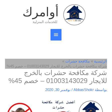
خطي
القائمة
أوامرك
لى
لمحتوى
الرئيسية
للخدمات المنزلية
الرئيسية
مكافحة حشرات
شركة مكافحة حشرات بالخرج للايجار 01003143029 – خصم 45%
شركة مكافحة حشرات بالخرج
للايجار 01003143029 – خصم 45%
بواسطة
AbbasShokr
/
نوفمبر 30, 2020