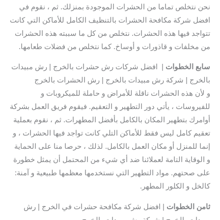
نحن نتخلص تماما من الحشرات الموجودة بمنزلك. ثم ، نقوم في
افضل شركة مكافحة الحشرات بالتنظيف الكامل للأماكن التي كانت
تتواجد فيها هذه الحشرات. نتخلص من كل ما سببته هذه الحشرات
من مخلفات و قاذورات و أوساخ. كما نتخلص من فضلات طعامها.
سابع
الخطوات
| افضل شركات رش حشرات بالخرج | رش مبيدات
بالخرج | شركة رش مبيدات بالخرج | رش الحشرات بالخرج
و لأن هذه الحشرات ناقلة للأمراض و حاملة للميكروبات و
للفيروسات ، يأتي دور التطهير و التعقيم. فيقوم فريق العمل بشركة
أوامرك بتطهير المكان بالكامل بأفضل المطهرات. ثم ، نقوم بعملية
تعقيم كامل ليس فقط للأماكن التلي كانت تواجد فيها الحشرات ، و
إنما للمنزل أو مكان العمل بالكامل. لذلك ، حرصا منا على الحماية
و الوقاية التامة لعملائنا ضد أي شيء من المحتمل أن يمثل خطورة
على صحتهم. مواد التطهير التي نستخدمها معظمها طبيعية و آمنة:
كالخل و الكلور المطهر.
ثامن الخطوات
| افضل شركة مكافحة حشرات في الخرج | رش
مبيدات بالخرج | شركة رش مبيدات بالخرج