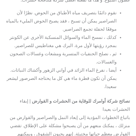
نقوم دائمًا بتصريف مياه الأطباق من الحوض. نظرًا لأن
الصراصير يمكن أن تسبح ، فقد يصبح الحوض المليء بالمياه
موقعًا لحفلة تجمع الصراصير.
كذلك ، نمسح الماء والسوائل المنسكبة الأخرى عن الكونتر
بمجرد رؤيتها لأول مرة. البرك هي مغناطيس للصراصير.
ثم ، نصلح الحنفيات المتسربة ومشعات وغسالات الصحون
والغسالات.
أيضا ، نفرغ الماء الزائد في أواني الزهور وأكشاك النباتات.
يمكن أن تكون قطرة ماء هي كل ما يحتاجه الصرصور ليشعر
سعيدا.
نصائح شركة أوامرك للوقاية من الحشرات و القوارض
| إبقاء
الحشرات بعيدا
باتباع الخطوات المؤدية إلى إبعاد النمل والصراصير والقوارض من
منزلك ، يمكنك منعهم من أن يصبحوا مشكلة على الإطلاق. تقضي
القوارض معظم حياتها مختبئة. إنهم يحبون الشقوق ، ويمكنهم