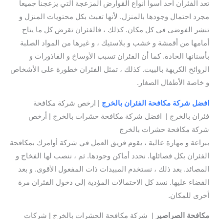
تعد الفئران أحد أسوأ أنواع القوارض المزعجة التي يزعجنا جميعا
مجرد احتمال وجودها بالمنزل. لأنها تعبث بكل محتويات المنزل و
تنشر الفوضى في كل مكان. كذلك ، فالفئران تقرض كل ما يتاح
أمامها من أقمشة و خشب و بلاستيك ، و غيرها من المواد الصلبة
بأسنانها الحادة. كما أن الفئران تسبب الأوساخ و القاذورات و
الروائح الكريهة بالبيت. كذلك ، تمثل الفئران خطورة على الأشخاص
و خاصة الأطفال الصغار.
افضل
شركة مكافحة الفئران بالخرج
| ارخص شركة مكافحة
فئران بالخرج | افضل شركة مكافحة حشرات بالخرج | أرخص
شركة مكافحة حشرات بالخرج
ببراعة و مهارة عالية ، يقوم فريق العمل في شركة أوامرك بمكافحة
الفئران بكل فصائلها. نحدد أماكن وجودها. ثم ، ننصب لها الفخاج و
المصائد. بعد ذلك ، نستخدم المبيدات ذات المفعول الأقوى. و بعد
القضاء عليها. نسد كل الاحتمالات المؤدية إلى دخول الفئران مرة
أخرى للمكان.
مكافحة الصراصير
| شركة مكافحة الحشرات بالخرج | شركات