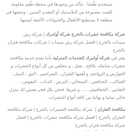
نستخدم طُعمًا ، نتأكد من وجودها في محطة طُعم مقاومة
للعبث مصنوعة من البلاستيك أو المعدن المتين ، ونضعها في
منطقة لا يستطيع الأطفال والحيوانات الأليفة لمسها.
شركة مكافحة حشرات بالخرج شركة أوامرك
| شركة رش
مبيدات بالخرج | افضل شركة رش مبيدات | شركات مكافحة فئران
بالخرج
نعتز في
شركة أوامرك للخدمات المنزلية
بأننا نقدم خدمة مكافحة
حشرات شاملة. نكافح ، نقتل ، و نتخلص من كل أنواع الحشرات و
القوارض و الزواحف و أهمها الفئران ، الصراصير ، البق ، النمل ،
العناكب ، الخنافس ، السحالي ، البرص ، الذباب ، البعوض ،
الثعابين ، الخفافيش…… و غيرها. فنحن بكل فخر نضمن لك منزل
خالي تماما و نهائيا من كافة أنواع الحشرات.
مكافحة الفئران
| شركة مكافحة الحشرات بالخرج | شركة مكافحة
الفئران بالخرج | افضل شركه مكافحه حشرات بالخرج | افضل
شركة مكافحة فئران بالخرج