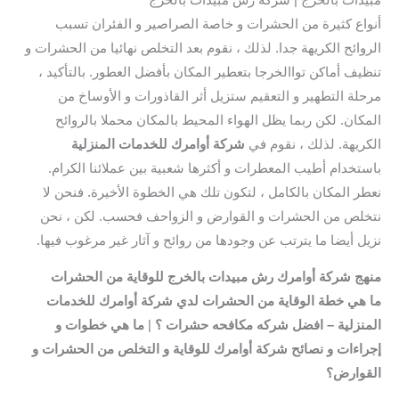
أنواع كثيرة من الحشرات و خاصة الصراصير و الفئران تسبب
الروائح الكريهة جدا. لذلك ، نقوم بعد التخلص نهائيا من الحشرات و
تنظيف أماكن تواالخرجا بتعطير المكان بأفضل العطور. بالتأكيد ،
مرحلة التطهير و التعقيم ستزيل أثر القاذورات و الأوساخ من
المكان. لكن ربما يظل الهواء المحيط بالمكان محملا بالروائح
الكريهة. لذلك ، نقوم في
شركة أوامرك للخدمات المنزلية
باستخدام أطيب المعطرات و أكثرها شعبية بين عملائنا الكرام.
نعطر المكان بالكامل ، لتكون تلك هي الخطوة الأخيرة. فنحن لا
نتخلص من الحشرات و القوارض و الزواحف فحسب. لكن ، نحن
نزيل أيضا ما يترتب عن وجودها من روائح و آثار غير مرغوب فيها.
منهج شركة أوامرك رش مبيدات بالخرج للوقاية من الحشرات
ما هي خطة الوقاية من الحشرات لدي
شركة أوامرك للخدمات
المنزلية
– افضل شركه مكافحه حشرات ؟
|
ما هي خطوات و
إجراءات و نصائح شركة أوامرك للوقاية و التخلص من الحشرات و
القوارض؟