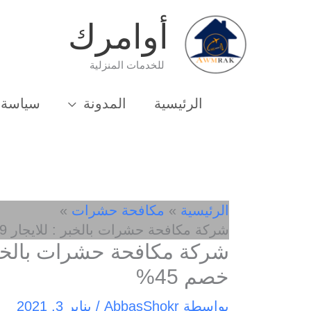
خطي
أوامرك
لى
لمحتوى
للخدمات المنزلية
الرئيسية
المدونة
سياسة 
الرئيسية
مكافحة حشرات
شركة مكافحة حشرات بالخبر : للايجار 01003143029 – خصم 45%
خصم 45%
بواسطة
AbbasShokr
/
يناير 3, 2021