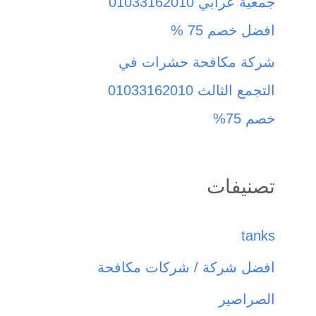
جمعية عرابي 01033162010
افضل خصم 75 %
شركة مكافحة حشرات في
التجمع الثالث 01033162010
خصم 75%
تصنيفات
tanks
افضل شركة / شركات مكافحة
الصراصير