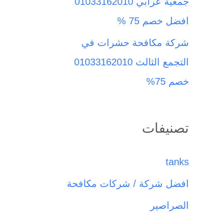
جمعية عرابي 01033162010
افضل خصم 75 %
شركة مكافحة حشرات في
التجمع الثالث 01033162010
خصم 75%
تصنيفات
tanks
افضل شركة / شركات مكافحة
الصراصير