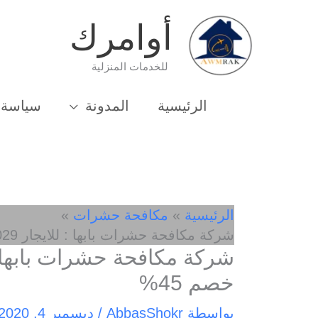
خطي
أوامرك
لى
لمحتوى
للخدمات المنزلية
الرئيسية
المدونة
سياسة 
الرئيسية
مكافحة حشرات
شركة مكافحة حشرات بابها : للايجار 01003143029 – خصم 45%
خصم 45%
بواسطة
AbbasShokr
/
ديسمبر 4, 2020