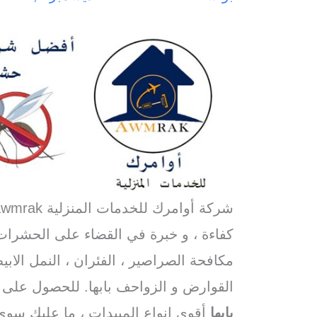
شركة أوامرك للخدمات المنزلية awmrak افضل
كفاءة ، و خبرة في القضاء على الحشرات
مكافحة الصراصير ، الفئران ، النمل الاب
القوارض و الزواحف بابها. للحصول عل
بابها
أقوى انواع المبيدات ، ما عليك سوى