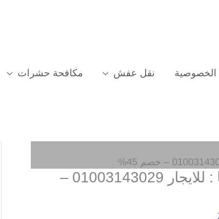
الخصوصية
نقل عفش
مكافحة حشرات
شركة مكافحة حشرات بابها : للايجار 01003143029 –