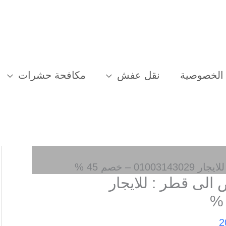
الخصوصية
نقل عفش
مكافحة حشرات
 خصم 45 %
لى قطر : للايجار