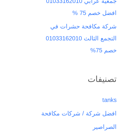
جمعية عرابي 01033162010
افضل خصم 75 %
شركة مكافحة حشرات في
التجمع الثالث 01033162010
خصم 75%
تصنيفات
tanks
افضل شركة / شركات مكافحة
الصراصير