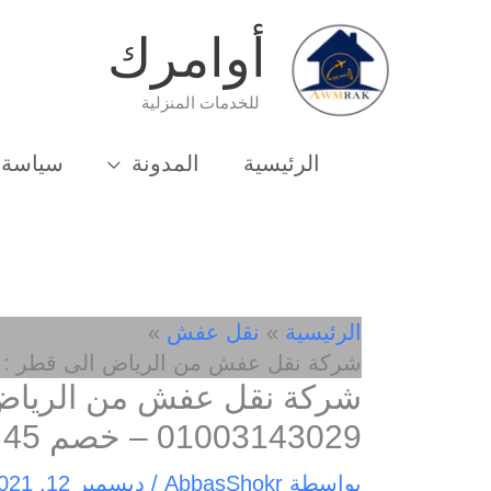
خطي
أوامرك
لى
لمحتوى
للخدمات المنزلية
الرئيسية
المدونة
سياسة 
الرئيسية
نقل عفش
شركة نقل عفش من الرياض الى قطر : للايجار 01003143029 –
شركة نقل عفش من الرياض ا
01003143029 – خصم 45 %
بواسطة
AbbasShokr
/
ديسمبر 12, 2021