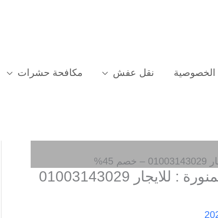
الخصوصية
نقل عفش
مكافحة حشرات
45%
شركة نقل عفش بالمدينة المنورة : للايجار 01003143029