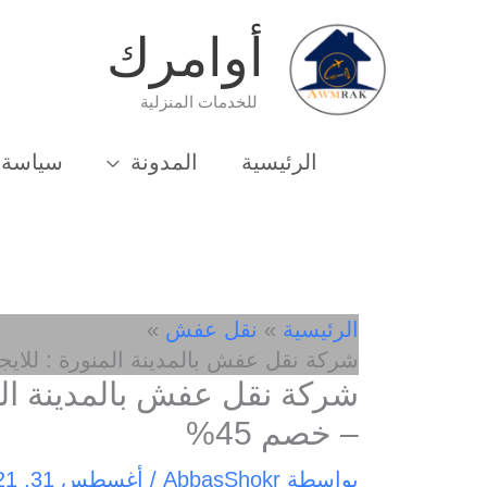
خطي
أوامرك
لى
لمحتوى
للخدمات المنزلية
الرئيسية
المدونة
سياسة 
الرئيسية
نقل عفش
شركة نقل عفش بالمدينة المنورة : للايجار 01003143029 – خصم 
– خصم 45%
بواسطة
AbbasShokr
/
أغسطس 31, 2021