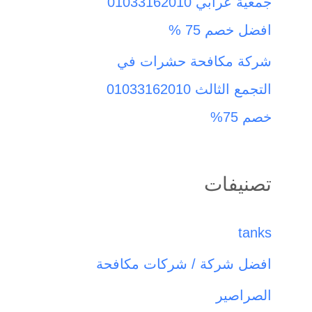
جمعية عرابي 01033162010
افضل خصم 75 %
شركة مكافحة حشرات في
التجمع الثالث 01033162010
خصم 75%
تصنيفات
tanks
افضل شركة / شركات مكافحة
الصراصير