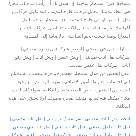
مساحة أكبر؟ استئجار شاحنة. إذا سبق لك أن رأيت شاحنات تتحرك
في أنحاء مدينتك تحمل لوحات خارجالمدينة ، فقد تكون جزءًا من
نقل اثاث من او الى خارج المدينة. يعد استئجار شاحنة لنقل
أغراضك طريقة قياسية لنقل الاثاث. تتقاضى شركات التأجير
أسعارًا يومية حسب حجم الشاحنة ، بالإضافة إلى المسافة .
سيارات نقل في مدينتي | ارخص شركة نقل بمبرد بمدينتي |
شركات نقل اثاث بمدينتي | ونش عفش | ونش اثاث | ونش رفع
اثاث | شركات نقل عفش بمدينتي
لنقل العفش من خلال استئجار مقطورة و جرها بنفسك ، ستحتاج
إلى احتساب الغاز والتأمين الإضافي ، وربما الرسوم. مع وجود
العديد من المتغيرات ، من الصعب تقدير التكلفة. سواء كان لديك
مكان يمكنك فيه تفريغ أمتعتك بمجرد وصولك اولا سيؤثر على هذه
التكلفة.
ارخص نقل اثاث بمدينتي | نقل عفش بمدينتي | نقل اثاث مدينتي |
نقل اثاث داخل مدينتي | نقل اثاث مدينتي | نقل اثاث في مدينتي |
نقل اثاث داخل و خارج مدينتي | شركة نقل مدينتي | افضل شركات