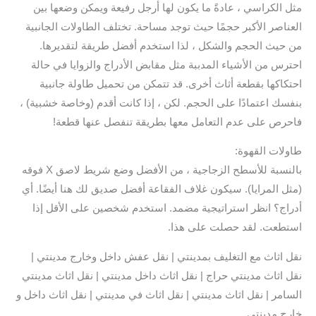
مثل الكراسي ، عادةً ما يكون لها أرجل رفيعة ويمكن وضعها بين
العناصر الأكبر حجمًا حيث توجد مساحة. تختلف الطاولات الجانبية
من حيث الحجم والشكل ، لذا استخدم أفضل طريقة لتقديرها.
احترس من الأشياء المدببة مثل مقابض الأدراج والزوايا في حالة
احتكاكها بقطعة أثاث أخرى. قد تتمكن من تحميل طاولة جانبية
بنفسك اعتمادًا على الحجم. لكن ، إذا كانت أقدم (وخاصة خشبية) ،
فاحرص على عدم التعامل معها بطريقة تنفصل عنها قطعة!
طاولات القهوة:
بالنسبة للأسطح الزجاجية ، من الأفضل وضع شريط لاصق X فوقه
(مثل المرايا). سيكون غلاف الفقاعة أفضل صديق لك هنا أيضًا. أي
أدراج؟ انظر استراتيجية مضمد. استخدم شخصين على الأقل إذا
استطعت. لقد حصلت على هذا.
نقل اثاث مع التغليف بمدينتي | نقل عفش داخل وخارج مدينتي |
نقل اثاث مدينتي حراج | نقل اثاث داخل مدينتي | نقل اثاث مدينتي
السامر | نقل اثاث مدينتي | نقل اثاث في مدينتي | نقل اثاث داخل و
خارج مدينتي