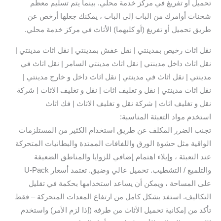
تحميل أو تفريغ في مركز خدمة محلي. بينما يتم تسليم معظم
شحنات أوامرك من الباب إلى الباب ، يمكنك جعلها أرخص عن
طريق تحميل أو تفريغ (أو كليهما) الأثاث في مركز خدمة محلي.
نقل اثاث رخيص بمدينتي | نقل عفش بمدينتي | نقل اثاث مدينتي |
نقل اثاث داخل مدينتي | نقل اثاث مدينتي السامر | نقل اثاث في
مدينتي | نقل اثاث في مدينتي | نقل اثاث داخل و خارج مدينتي |
نقل اثاث مدينتي | نقل و تغليف اثاث | نقل و تغليف الاثاث | شركة
نقل و تغليف اثاث | شركة نقل و تغليف الاثاث | فك اثاث
استخدم مواد التعبئة المناسبة:
تجنب الضرر المكلف عن طريق استخدام الكثير من المستلزمات
الواقية مثل حشوة الورق واللفافات الممتدة والبطانيات المتحركة
عند التعبئة ، وإيلاء اهتمام إضافي للزوايا والمناطق الضعيفة
والتلميع / التشطيب. تحميل عالي وضيق. تعتمد أسعار U-Pack
على المساحة ، ويمكن أن يساعد استخدامها بحكمة في تقليل
التكاليف. استفد بشكل كامل من ارتفاع المعدات المتحركة – فقط
تأكد من إمكانية تحميل الأثاث من طرفه (إذا لزم الأمر) واستخدم