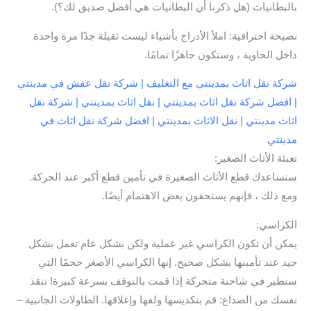
بالبطانيات (هل ذكرنا أن البطانيات هي أفضل صديق لك؟).
نصيحة احترافية: املأ الأدراج بأشياء ليست ثقيلة جدًا مرة واحدة
داخل الحاوية ، وستكون جاهزًا تمامًا.
شركة نقل اثاث بمدينتي مع التغليف | شركة نقل عفش في مدينتي
| افضل شركة نقل اثاث بمدينتي | نقل اثاث بمدينتي | شركة نقل
اثاث مدينتي | نقل الاثاث بمدينتي | افضل شركة نقل اثاث في
مدينتي
تعبئة الأثاث الصغير:
ستساعدك قطع الأثاث الصغيرة في تأمين قطع أكبر عند الحركة.
ومع ذلك ، فإنهم يستحقون بعض الاهتمام أيضًا.
الكراسي:
يمكن أن تكون الكراسي غير عملية ولكن بشكل عام تعمل بشكل
جيد عند تأمينها بشكل صحيح. إنها الكراسي الأصغر حجمًا التي
ستطير في شاحنة متحركة إذا قمت بالتوقف بسرعة كبيرة! تنقذ
نفسك من الصداع: قم بتكديسها ولفها وإغلاقها. الطاولات الجانبية –