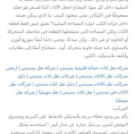
السلبية داخل كل منها. المفتاح لجعل الأثاث آمنًا للسفر هو جعله
مضغوطًا قدر الإمكان. نعني شغلها. كثيف. ما الذي يمكن تعبئته
داخل خزانة الكتب لملء المساحة السلبية؟ تصور ليس فقط قطعة
الأثاث ولكن المساحة التي ستشغلها القطعة في شاحنتك المتحركة
أو الحاوية أو غير ذلك ، وكن مبدعًا. نوصي دائمًا أيضًا بتوزيع الوزن
بالتساوي عند تعبئة حاوية متحركة. أوه ، ستحتاج أيضًا إلى بطانيات
وأغلفة بلاستيكية. الكثير.
شركة نقل اثاث عمالة فلبينية بمدينتي | شركة نقل بمدينتي | ارخص
شركات نقل الاثاث بمدينتي | شركات نقل اثاث مدينتي | دليل
شركات نقل الاثاث بمدينتي | دليل نقل اثاث مدينتي | شركات نقل
الاثاث في مدينتي | نقل اثاث مدينتي | نقل موبيليا | شركة نقل
موبيليا
المراتب:
تأكد من وجود غطاء مرتبة بلاستيكي للحفاظ على المرتبة وصندوق
النوابض آمنين. مرتبتك عبارة عن جدار كبير ؛ استخدمه بشكل
استراتيجي لصندوق العناصر الأخرى التي تنقلها. إذا كنت تستخدم