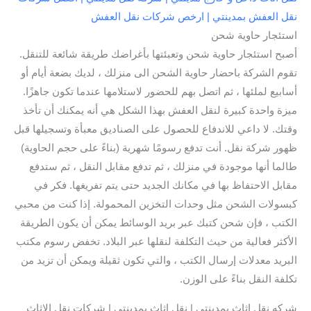
نقل العفش بمدينتي | ارخص شركات نقل العفش
استئجار حاوية شحن
أصبح استئجار حاوية شحن وتعبئتها بأغراضك طريقة شائعة للتنقل.
تقوم الشركة باحضار حاوية الشحن الى منزلك ، لديك بضعة أيام أو
أسابيع لملئها ، ثم اتصل بهم للحضور لاستلامها عندما تكون جاهزًا.
ميزة واحدة كبيرة لنقل العفش بهذا الشكل هي أنه يمكنك أن تأخذ
وقتك. لا داعي للاندفاع للحصول على الصناديق معبأة وتسجيلها قبل
ظهور شركة نقل. أنت تدفع رسومًا شهرية (بناءً على حجم الحاوية)
طالما أنها موجودة في منزلك ، ثم تدفع مقابل النقل ، ثم ستدفع
مقابل الاحتفاظ بها في مكانك الجديد حتى يتم تفريغها. فكر في
كبسولات الشحن مثل وحدات التخزين المحمولة. إذا كنت من محبي
الكتب ، فإن شحن كتبك عبر بريد الوسائط يمكن أن يكون الطريقة
الأكثر فعالية من حيث التكلفة لنقلها عبر البلاد. تخفض رسوم مكتب
البريد معدلات إرسال الكتب ، والتي تكون ثقيلة ويمكن أن تزيد من
تكلفة النقل بناءً على الوزن.
شركه نقل اثاث بمدينتي | نقل اثاث بمدينتي | شركات نقل الاثاث