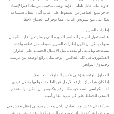
حاوية بباب قابل للطي ، فإننا نوصي بتحميل مرتبتك أخيرًا لإنشاء
حاجز يمنع العناصر من السقوط على الباب أثناء النقل. سيساعد
هذا على منع تشويش الباب ، مما يوفر لك الصداع لاحقًا.
إطارات السرير:
عالمستقبل آخر من العناصر الكبيرة التي ربما يتعين عليك الجدال
معها ، يمكن أن تكون إطارات السرير بسيطة مثل قطعة واحدة
مسطحة وناعمة ، أو معقدة مثل الأعمال الخشبية على الطراز
الفيكتوري. في كلتا الحالتين ، يوجد مكان رائع لوضعه بين مرتبتك
وصندوق النوابض.
الجداول الرئيسية (على عكس الطاولات الجانبية):
إذا كان هذا خيارًا ، ارفع الأرجل عن الطاولات ولفها بشكل فردي.
لف الكراسي المصاحبة معًا ، وقم بتكديسها إن أمكن ، واستخدم
البنجي للحفاظ على كل شيء معًا وتأمينه.
شركة نقل عفش مع التغليف داخل و خارج مدينتي | نقل عفش في
مدينتي | شركة نقل اثاث مدينتي الرياض | نقل عفش في مدينتي |