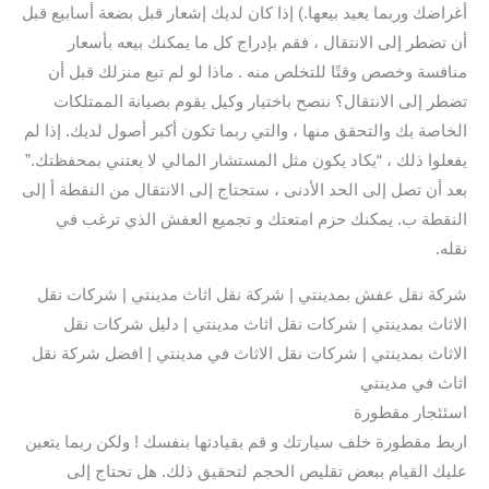
أغراضك وربما يعيد بيعها.) إذا كان لديك إشعار قبل بضعة أسابيع قبل
أن تضطر إلى الانتقال ، فقم بإدراج كل ما يمكنك بيعه بأسعار
منافسة وخصص وقتًا للتخلص منه . ماذا لو لم تبع منزلك قبل أن
تضطر إلى الانتقال؟ ننصح باختيار وكيل يقوم بصيانة الممتلكات
الخاصة بك والتحقق منها ، والتي ربما تكون أكبر أصول لديك. إذا لم
يفعلوا ذلك ، “يكاد يكون مثل المستشار المالي لا يعتني بمحفظتك.”
بعد أن تصل إلى الحد الأدنى ، ستحتاج إلى الانتقال من النقطة أ إلى
النقطة ب. يمكنك حزم امتعتك و تجميع العفش الذي ترغب في
نقله.
شركة نقل عفش بمدينتي | شركة نقل اثاث مدينتي | شركات نقل
الاثاث بمدينتي | شركات نقل اثاث مدينتي | دليل شركات نقل
الاثاث بمدينتي | شركات نقل الاثاث في مدينتي | افضل شركة نقل
اثاث في مدينتي
اسئئجار مقطورة
اربط مقطورة خلف سيارتك و قم بقيادتها بنفسك ! ولكن ربما يتعين
عليك القيام ببعض تقليص الحجم لتحقيق ذلك. هل تحتاج إلى