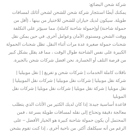
شركة شحن البضائع:
يمكنك أيضًا استئجار شركة شحن للشحن لشحن أثاثك لمسافات
طويلة. سيكون لديك خياران للشحن للاختيار من بينها ، (أقل من
حمولة شاحنة) أو(حمولة شاحنة كاملة). مما سيؤثر على التكلفة
ووقت الشحن ومستوى الأمان وعوامل أخرى. في حين يمكن نقل
شحنات حمولة صغيرة عدة مرات أثناء النقل. تظل شحنات الحمولة
الكبيرة على نفس الشاحنة طوال الوقت ، مما قد يقلل بشكل كبير
من فرصة التلف أو الخسارة. نحن افضل شركات شحن بالجيرة.
ناقلات كاملة الخدمات | شركات شحن و تفريغ | | نقل موبيليا |
شركة نقل موبيليا | شركات نقل موبيليا | شركات نقل الموبيليا |
نقل موبليا | شركة نقل مويليا | شركات نقل موبليا | شركات نقل
الموبليا
قاعدة أساسية جيدة: إذا كان لديك الكثير من الأثاث الذي يتطلب
معالجة دقيقة وتحتاج إلى نقله لمسافات طويلة بسرعة ، فمن
المحتمل أن يكون حمولة شاحنة كبيرة هو الخيار الأفضل – على
الرغم من أنه سيكلفك أكثر. من ناحية أخرى ، إذا كنت تقوم بشحن