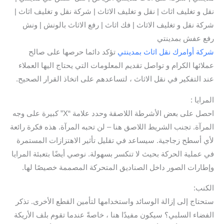
نقل و تغليف اثاث | نقل و تغليف الاثاث | شركة نقل و تغليف اثاث |
شركة نقل و تغليف الاثاث | فك اثاث | رفع الاثاث بالونش | ونش
رفع عفش بمدينتي
شركة أوامرك نقل اثاث بمدينتي
تؤكد دائما حرصها على صالح
عملائها الكرام و تواصل تقديم المعلومات التي يحتاج اليها العملاء
عند التفكير في نقل الاثاث ، لتساعدهم على اتخاذ القرار الصحيح.
المرايا :
احصل على بعض الأشرطة اللاصقة وحدد علامة “X” كبيرة على وجه
المرآة. تجنب الشريط اللاصق هنا – لن تحبه المرآة. هذه فكرة رائعة
لأي أسطح زجاجية. سيساعد في تقليل تأثير الاهتزازات المستمرة
في عملية الحركة بحيث لا تنكسر بسهولة. نوصي أيضًا بتعبئة المرايا
وإطارات الصور داخل الصناديق المتحركة المصممة خصيصًا لها.
الكنب:
ستحتاج إلى إزالة الوسائد واستخدامها لتأمين القطع الأخرى. تذكر
الفضاء السلبي؟ سيكون مفيدًا هنا ، خاصةً عندما تقوم بلف الأريكة