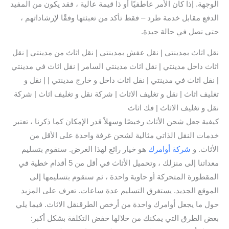
الوجهة. إذا كان الأمر عاطفيًا أو ذا قيمة عالية ، فقد يكون من المفيد
الدفع مقابل خدمة طرد – فقط تأكد من تعبئتها وفقًا لإرشاداتهم ،
حتى تصل في حالة جيدة.
نقل اثاث بمدينتي | نقل عفش بمدينتي | نقل اثاث من مدينتي | نقل
اثاث داخل مدينتي | نقل اثاث مدينتي السامر | نقل اثاث في مدينتي
| نقل اثاث في مدينتي | نقل اثاث داخل و خارج مدينتي | | نقل و
تغليف اثاث | نقل و تغليف الاثاث | شركة نقل و تغليف اثاث | شركة
نقل و تغليف الاثاث | فك اثاث
كيفية جعل شحن الأثاث رخيصًا وسهلاً قدر الإمكان كما ذكرنا ، تعتبر
خدمات النقل الذاتي مثالية لشحن غرفة واحدة على الأقل من
الأثاث. و
شركة أوامرك
هو خيار رائع لهذا الغرض. سنقوم بتسليم
معداتنا إلى منزلك ، وتحميل الأثاث في أقل من 5 أقدام خطية في
المقطورة المتحركة أو حاوية واحدة ، ثم سنقوم بتسليمها إلى
الموقع الجديد. يستغرق التسليم عدة ساعات. تعرف على المزيد
حول ما يجعل أوامرك واحدة من أرخص الطرقنقل الاثاث. فيما يلي
بعض الطرق التي يمكنك من خلالها خفض التكلفة بشكل أكبر: