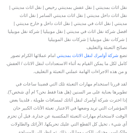
نقل اثاث بمدينتي | نقل عفش بمدينتي رخيص | نقل اثاث مدينتي |
نقل اثاث داخل مدينتي | نقل اثاث مدينتي السامر | نقل اثاث
مدينتي | نقل اثاث في مدينتي | نقل اثاث داخل و خارج مدينتي |
افضل شركة نقل اثاث في مدينتي | نقل موبيليا | شركة نقل موبيليا
| شركات نقل موبيليا | شركات نقل الموبيليا
نصائح التعبئة والتغليف
تضع
شركة أوامرك لنقل الاثاث بمدينتي
امام عملائها الكرام تصور
كامل لكل ما يمكن القيام به أثناء الاستعدادات لنقل الاثاث / العفش.
و من هذه الاجراءات الهامة عملتي التعبئة و التغليف.
لقد قررنا استخدام مهارات التعبئة تلك التي قضينا ساعات في
تطويرها بعناية على مر السنين (هل هذا فقط نحن؟ ام أي شخص؟).
إذا اخترت شركة أوامرك لنقل أثاثك لمسافات طويلة ، فلدينا بعض
المؤشرات التي تريد وضعها في الاعتبار. تعبئة الأثاث الكبير حان
الوقت لاستخدام مهارات التعبئة المكتسبة عن جدارة. قبل أن تحزم
أي شيء ، تخيل كل القطع التي عليك تحريكها. الأرائك والطاولات
والكراسي وخزائن الكتب وما إلى ذلك. ثم انظر إلى المساحة