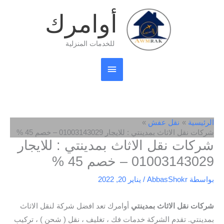
خطي
القائمة
أوامرك
لى
لمحتوى
الرئيسية
للخدمات المنزلية
الرئيسية
نقل عفش
شركات نقل الاثاث بمدينتي : للايجار 01003143029 – خصم 45 %
شركات نقل الاثاث بمدينتي : للايجار
01003143029 – خصم 45 %
بواسطة
AbbasShokr
/
يناير 20, 2022
شركات نقل الاثاث بمدينتي
أوامرك تعد افضل شركة لنقل الاثاث
بمدينتي. تقدم الشركة خدمات فك ، تغليف ، نقل ( شحن ) ، تركيب