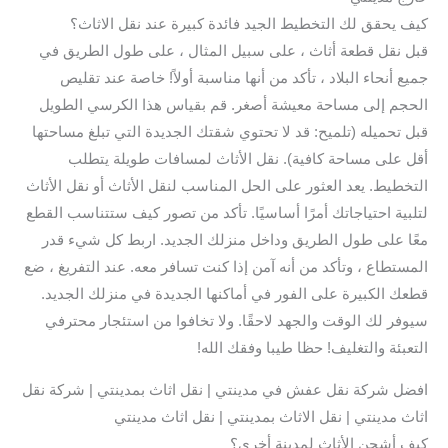
كيف يحقق لك التخطيط الجيد فائدة كبيرة عند نقل الاثاث؟
قبل نقل قطعة أثاث ، على سبيل المثال ، على طول الطريق في
جميع أنحاء البلاد ، تأكد من أنها مناسبة أولاً! خاصة عند تقليص
الحجم إلى مساحة معيشة أصغر. قم بقياس هذا الكرسي الطويل
قبل تحميله (تلميح: قد لا تحتوي شقتك الجديدة التي تبلغ مساحتها
أقل على مساحة كافية). نقل الأثاث لمسافات طويلة يتطلب
التخطيط. يعد العثور على الحل المناسب لنقل الأثاث أو نقل الأثاث
لتلبية احتياجاتك أمرًا أساسيًا. تأكد من تصور كيف ستتناسب القطع
معًا على طول الطريق وداخل منزلك الجديد. اربط كل شيء قدر
المستطاع ، وتأكد من أنه آمن إذا كنت تسافر معه. عند التفريغ ، ضع
قطعك الكبيرة على الفور في أماكنها الجديدة في منزلك الجديد.
سيوفر لك الوقت والجهد لاحقًا. ولا تخافوا من استئجار محترفي
التعبئة والتغليف! حظا طيبا وفقك الله!
افضل شركة نقل عفش في مدينتي | نقل اثاث بمدينتي | شركة نقل
اثاث مدينتي | نقل الاثاث بمدينتي | نقل اثاث مدينتي
كيف أشحن الأثاث لمدينة أخرى؟