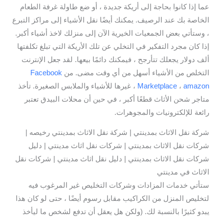
عما إذا كانوا بحاجة إلى أريكة جديدة ، أو ضع طاولة غرفة الطعام
الخاصة بك عند الرصيف. يمكنك أيضًا نقل الأشياء إلى مراكز التبرع
، وستأتي بعض الجمعيات الخيرية الآن إلى منزلك لاخذ أشياء أكبر.
إذا كان مجرد التفكير في التخلي عن تلك الأريكة التي تبلغ تكلفتها
ألف دولار يجعلك تتأرجح ، فيمكنك دائمًا بيعها. لقد جعل الإنترنت
التخلص من الأشياء أسهل من أي وقت مضى. من
Facebook
amazon
،
Marketplace
، غيرها للأشياء والملابس الصغيرة. تأخذ
متاجر شحن الأثاث قطعًا أكبر ، في حين أن محلات البيدق تعتبر
رائعة للإلكترونيات والمجوهرات.
شركة نقل الاثاث بمدينتي | شركة نقل الاثاث بمدينتي رخيصه |
شركات نقل الاثاث بمدينتي | شركات نقل اثاث مدينتي | دليل
شركات نقل الاثاث بمدينتي | دليل نقل اثاث مدينتي | شركات نقل
الاثاث في مدينتي
ستأتي خدمات المزادات وشركات التخليص غير المرغوب فيه
لتخليص المنزل من الكراكيب مقابل رسوم أيضًا ، حتى لو كان هذا
يبدو كثيرًا بالنسبة لك. (ولكن هل يعقل أن تدفع لشخص ما ليأخذ