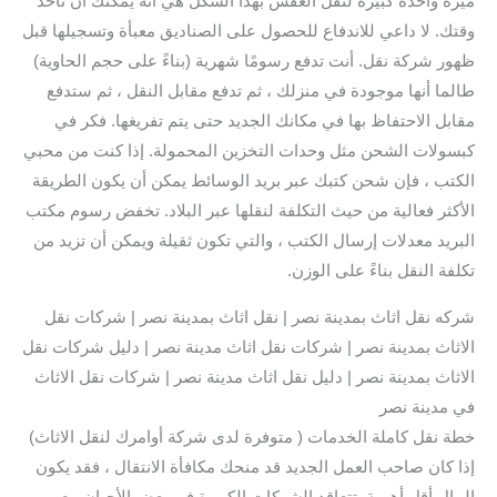
ميزة واحدة كبيرة لنقل العفش بهذا الشكل هي أنه يمكنك أن تأخذ
وقتك. لا داعي للاندفاع للحصول على الصناديق معبأة وتسجيلها قبل
ظهور شركة نقل. أنت تدفع رسومًا شهرية (بناءً على حجم الحاوية)
طالما أنها موجودة في منزلك ، ثم تدفع مقابل النقل ، ثم ستدفع
مقابل الاحتفاظ بها في مكانك الجديد حتى يتم تفريغها. فكر في
كبسولات الشحن مثل وحدات التخزين المحمولة. إذا كنت من محبي
الكتب ، فإن شحن كتبك عبر بريد الوسائط يمكن أن يكون الطريقة
الأكثر فعالية من حيث التكلفة لنقلها عبر البلاد. تخفض رسوم مكتب
البريد معدلات إرسال الكتب ، والتي تكون ثقيلة ويمكن أن تزيد من
تكلفة النقل بناءً على الوزن.
شركه نقل اثاث بمدينة نصر | نقل اثاث بمدينة نصر | شركات نقل
الاثاث بمدينة نصر | شركات نقل اثاث مدينة نصر | دليل شركات نقل
الاثاث بمدينة نصر | دليل نقل اثاث مدينة نصر | شركات نقل الاثاث
في مدينة نصر
خطة نقل كاملة الخدمات ( متوفرة لدى شركة أوامرك لنقل الاثاث)
إذا كان صاحب العمل الجديد قد منحك مكافأة الانتقال ، فقد يكون
المال أقل أهمية. تتعاقد الشركات الكبيرة في بعض الأحيان مع