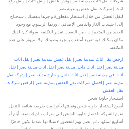
شركات نقل اثاث بمدينة نصر | ونش عفش | ونش اثاث | ونش رفع
اثاث | شركات نقل عفش بمدينة نصر
لنقل العفش من خلال استئجار مقطورة و جرها بنفسك ، ستحتاج
إلى احتساب الغاز والتأمين الإضافي ، وربما الرسوم. مع وجود
العديد من المتغيرات ، من الصعب تقدير التكلفة. سواء كان لديك
مكان يمكنك فيه تفريغ أمتعتك بمجرد وصولك اولا سيؤثر على هذه
التكلفة.
ارخص نقل اثاث بمدينة نصر | نقل عفش بمدينة نصر | نقل اثاث
مدينة نصر | نقل اثاث داخل مدينة نصر | نقل اثاث مدينة نصر | نقل
اثاث في مدينة نصر | نقل اثاث داخل و خارج مدينة نصر | شركة نقل
مدينة نصر | افضل شركات نقل العفش بمدينة نصر | ارخص شركات
نقل العفش
استئجار حاوية شحن
أصبح استئجار حاوية شحن وتعبئتها بأغراضك طريقة شائعة للتنقل.
تقوم الشركة باحضار حاوية الشحن الى منزلك ، لديك بضعة أيام أو
أسابيع لملئها ، ثم اتصل بهم للحضور لاستلامها عندما تكون جاهزًا.