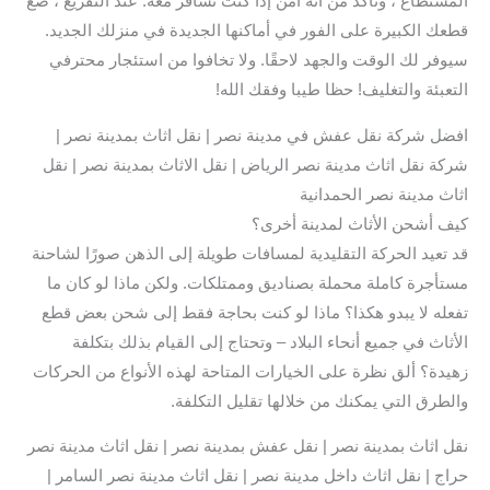
المستطاع ، وتأكد من أنه آمن إذا كنت تسافر معه. عند التفريغ ، ضع
قطعك الكبيرة على الفور في أماكنها الجديدة في منزلك الجديد.
سيوفر لك الوقت والجهد لاحقًا. ولا تخافوا من استئجار محترفي
التعبئة والتغليف! حظا طيبا وفقك الله!
افضل شركة نقل عفش في مدينة نصر | نقل اثاث بمدينة نصر |
شركة نقل اثاث مدينة نصر الرياض | نقل الاثاث بمدينة نصر | نقل
اثاث مدينة نصر الحمدانية
كيف أشحن الأثاث لمدينة أخرى؟
قد تعيد الحركة التقليدية لمسافات طويلة إلى الذهن صورًا لشاحنة
مستأجرة كاملة محملة بصناديق وممتلكات. ولكن ماذا لو كان ما
تفعله لا يبدو هكذا؟ ماذا لو كنت بحاجة فقط إلى شحن بعض قطع
الأثاث في جميع أنحاء البلاد – وتحتاج إلى القيام بذلك بتكلفة
زهيدة؟ ألق نظرة على الخيارات المتاحة لهذه الأنواع من الحركات
والطرق التي يمكنك من خلالها تقليل التكلفة.
نقل اثاث بمدينة نصر | نقل عفش بمدينة نصر | نقل اثاث مدينة نصر
حراج | نقل اثاث داخل مدينة نصر | نقل اثاث مدينة نصر السامر |