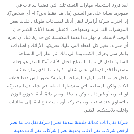
لقد قررنا استخدام مهارات التعبئة تلك التي قضينا ساعات في
تطويرها بعناية على مر السنين (هل هذا فقط نحن؟ ام أي شخص؟).
إذا اخترت شركة أوامرك لنقل أثاثك لمسافات طويلة ، فلدينا بعض
المؤشرات التي تريد وضعها في الاعتبار. تعبئة الأثاث الكبير حان
الوقت لاستخدام مهارات التعبئة المكتسبة عن جدارة. قبل أن تحزم
أي شيء ، تخيل كل القطع التي عليك تحريكها. الأرائك والطاولات
والكراسي وخزائن الكتب وما إلى ذلك. ثم انظر إلى المساحة
السلبية داخل كل منها. المفتاح لجعل الأثاث آمنًا للسفر هو جعله
مضغوطًا قدر الإمكان. نعني شغلها. كثيف. ما الذي يمكن تعبئته
داخل خزانة الكتب لملء المساحة السلبية؟ تصور ليس فقط قطعة
الأثاث ولكن المساحة التي ستشغلها القطعة في شاحنتك المتحركة
أو الحاوية أو غير ذلك ، وكن مبدعًا. نوصي دائمًا أيضًا بتوزيع الوزن
بالتساوي عند تعبئة حاوية متحركة. أوه ، ستحتاج أيضًا إلى بطانيات
وأغلفة بلاستيكية. الكثير.
شركة نقل اثاث عمالة فلبينية بمدينة نصر | شركة نقل بمدينة نصر |
ارخص شركات نقل الاثاث بمدينة نصر | شركات نقل اثاث مدينة