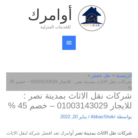
خطي
القائمة
أوامرك
لى
لمحتوى
الرئيسية
للخدمات المنزلية
الرئيسية
نقل عفش
شركات نقل الاثاث بمدينة نصر : للايجار 01003143029 – خصم 45
%
شركات نقل الاثاث بمدينة نصر :
للايجار 01003143029 – خصم 45 %
بواسطة
AbbasShokr
/
يناير 20, 2022
شركات نقل الاثاث بمدينة نصر
أوامرك تعد افضل شركة لنقل الاثاث