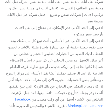
شركة نقل اثاث بمدينة نصر | نقل اثاث بمدينة نصر | شركة نقل اثاث
مدينة نصر الطائف | افضل شركة نقل اثاث في مدينة نصر | فك و
تركيب الاثاث | شركات شحن و تفريغ | افضل شركة في نقل الاثاث
بمدينة نصر
اذهب إلى الحد الأدنى قدر الإمكان. هل تحتاج إلى نقل الاثاث
بأرخص سعر ممكن؟
اذهب إلى الحد الأدنى. في الأساس ، أنت تبيع كل ما يمكنك بيعه
حتى تقوم بتعبئة حقيبة أو ربما سيارة واحدة مليئة بالأشياء. لحسن
الحظ ، لديك العديد من الخيارات لتقليص الحجم والتخلص من
أغراضك. الأسهل هو مجرد التخلي عن كل شيء. اسأل الأصدقاء
عما إذا كانوا بحاجة إلى أريكة جديدة ، أو ضع طاولة غرفة الطعام
الخاصة بك عند الرصيف. يمكنك أيضًا نقل الأشياء إلى مراكز التبرع
، وستأتي بعض الجمعيات الخيرية الآن إلى منزلك لاخذ أشياء أكبر.
إذا كان مجرد التفكير في التخلي عن تلك الأريكة التي تبلغ تكلفتها
ألف دولار يجعلك تتأرجح ، فيمكنك دائمًا بيعها. لقد جعل الإنترنت
التخلص من الأشياء أسهل من أي وقت مضى. من
Facebook
amazon
،
Marketplace
، غيرها للأشياء والملابس الصغيرة. تأخذ