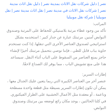
نصر | دليل شركات نقل الاثاث بمدينة نصر | دليل نقل اثاث مدينة
نصر | شركات نقل الاثاث في مدينة نصر | نقل اثاث مدينة نصر | نقل
موبيليا | شركة نقل موبيليا
المراتب:
تأكد من وجود غطاء مرتبة بلاستيكي للحفاظ على المرتبة وصندوق
النوابض آمنين. مرتبتك عبارة عن جدار كبير ؛ استخدمه بشكل
استراتيجي لصندوق العناصر الأخرى التي تنقلها. إذا كنت تستخدم
حاوية بباب قابل للطي ، فإننا نوصي بتحميل مرتبتك أخيرًا لإنشاء
حاجز يمنع العناصر من السقوط على الباب أثناء النقل. سيساعد
هذا على منع تشويش الباب ، مما يوفر لك الصداع لاحقًا.
إطارات السرير:
عنصر آخر من العناصر الكبيرة التي ربما يتعين عليك الجدال معها ،
يمكن أن تكون إطارات السرير بسيطة مثل قطعة واحدة مسطحة
وناعمة ، أو معقدة مثل الأعمال الخشبية على الطراز الفيكتوري.
في كلتا الحالتين ، يوجد مكان رائع لوضعه بين مرتبتك وصندوق
النوابض.