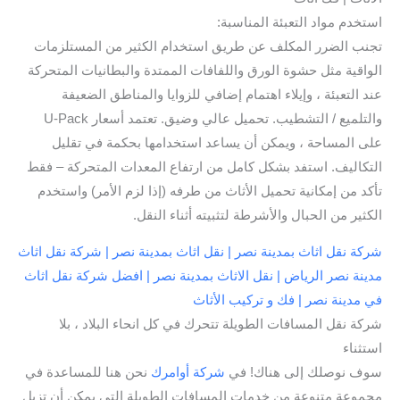
استخدم مواد التعبئة المناسبة:
تجنب الضرر المكلف عن طريق استخدام الكثير من المستلزمات
الواقية مثل حشوة الورق واللفافات الممتدة والبطانيات المتحركة
عند التعبئة ، وإيلاء اهتمام إضافي للزوايا والمناطق الضعيفة
والتلميع / التشطيب. تحميل عالي وضيق. تعتمد أسعار U-Pack
على المساحة ، ويمكن أن يساعد استخدامها بحكمة في تقليل
التكاليف. استفد بشكل كامل من ارتفاع المعدات المتحركة – فقط
تأكد من إمكانية تحميل الأثاث من طرفه (إذا لزم الأمر) واستخدم
الكثير من الحبال والأشرطة لتثبيته أثناء النقل.
شركة نقل اثاث بمدينة نصر | نقل اثاث بمدينة نصر | شركة نقل اثاث
مدينة نصر الرياض | نقل الاثاث بمدينة نصر | افضل شركة نقل اثاث
في مدينة نصر | فك و تركيب الأثاث
شركة نقل المسافات الطويلة تتحرك في كل انحاء البلاد ، بلا
استثناء
سوف نوصلك إلى هناك! في
شركة أوامرك
نحن هنا للمساعدة في
مجموعة متنوعة من خدمات المسافات الطويلة التي يمكن أن تزيل