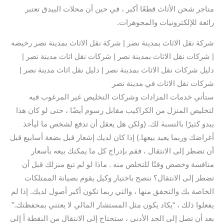
متاجر شحن الأثاث قطعًا أكبر ، في حين أن محلات البيدق تعتبر
رائعة للإلكترونيات والمجوهرات.
شركة نقل الاثاث بمدينة نصر | شركة نقل الاثاث بمدينة نصر رخيصه
| شركات نقل الاثاث بمدينة نصر | شركات نقل اثاث مدينة نصر |
دليل شركات نقل الاثاث بمدينة نصر | دليل نقل اثاث مدينة نصر |
شركات نقل الاثاث في مدينة نصر
ستأتي خدمات المزادات وشركات التخليص غير المرغوب فيه
لتخليص المنزل من الكراكيب مقابل رسوم أيضًا ، حتى لو كان هذا
يبدو كثيرًا بالنسبة لك. (ولكن هل يعقل أن تدفع لشخص ما ليأخذ
أغراضك وربما يعيد بيعها.) إذا كان لديك إشعار قبل بضعة أسابيع قبل
أن تضطر إلى الانتقال ، فقم بإدراج كل ما يمكنك بيعه بأسعار
منافسة وخصص وقتًا للتخلص منه . ماذا لو لم تبع منزلك قبل أن
تضطر إلى الانتقال؟ ننصح باختيار وكيل يقوم بصيانة الممتلكات
الخاصة بك والتحقق منها ، والتي ربما تكون أكبر أصول لديك. إذا لم
يفعلوا ذلك ، “يكاد يكون مثل المستشار المالي لا يعتني بمحفظتك.”
بعد أن تصل إلى الحد الأدنى ، ستحتاج إلى الانتقال من النقطة أ إلى