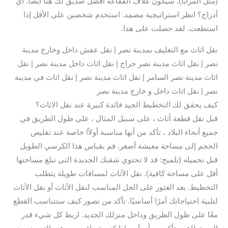
(مثل المرايا). سيكون غلاف الفقاعة أفضل صديق لك هنا أيضًا. أي
أدراج؟ انظر استراتيجية مضمد. استخدم شخصين على الأقل إذا
استطعت. لقد حصلت على هذا.
نقل اثاث مع التغليف بمدينة نصر | نقل عفش داخل وخارج مدينة
نصر | نقل اثاث مدينة نصر حراج | نقل اثاث داخل مدينة نصر | نقل
اثاث مدينة نصر السامر | نقل اثاث مدينة نصر | نقل اثاث في مدينة
نصر | نقل اثاث داخل و خارج مدينة نصر
كيف يحقق لك التخطيط الجيد فائدة كبيرة عند نقل الاثاث؟
قبل نقل قطعة أثاث ، على سبيل المثال ، على طول الطريق في
جميع أنحاء البلاد ، تأكد من أنها مناسبة أولاً! خاصة عند تقليص
الحجم إلى مساحة معيشة أصغر. قم بقياس هذا الكرسي الطويل
قبل تحميله (تلميح: قد لا تحتوي شقتك الجديدة التي تبلغ مساحتها
أقل على مساحة كافية). نقل الأثاث لمسافات طويلة يتطلب
التخطيط. يعد العثور على الحل المناسب لنقل الأثاث أو نقل الأثاث
لتلبية احتياجاتك أمرًا أساسيًا. تأكد من تصور كيف ستتناسب القطع
معًا على طول الطريق وداخل منزلك الجديد. اربط كل شيء قدر