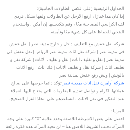
الجداول الرئيسية (على عكس الطاولات الجانبية):
إذا كان هذا خيارًا ، ارفع الأرجل عن الطاولات ولفها بشكل فردي.
لف الكراسي المصاحبة معًا ، وقم بتكديسها إن أمكن ، واستخدم
البنجي للحفاظ على كل شيء معًا وتأمينه.
شركة نقل عفش مع التغليف داخل و خارج مدينة نصر | نقل عفش
في مدينة نصر | شركة نقل اثاث مدينة نصر الرياض | نقل عفش في
مدينة نصر | نقل و تغليف اثاث | نقل و تغليف الاثاث | شركة نقل و
تغليف اثاث | شركة نقل و تغليف الاثاث | فك اثاث | رفع الاثاث
بالونش | ونش رفع عفش بمدينة نصر
شركة أوامرك نقل اثاث بمدينة نصر
تؤكد دائما حرصها على صالح
عملائها الكرام و تواصل تقديم المعلومات التي يحتاج اليها العملاء
عند التفكير في نقل الاثاث ، لتساعدهم على اتخاذ القرار الصحيح.
المرايا :
احصل على بعض الأشرطة اللاصقة وحدد علامة “X” كبيرة على وجه
المرآة. تجنب الشريط اللاصق هنا – لن تحبه المرآة. هذه فكرة رائعة