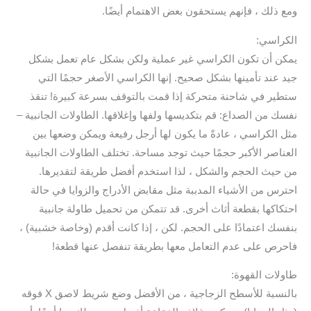
ومع ذلك ، فإنهم يستحقون بعض الاهتمام أيضًا.
الكراسي:
يمكن أن تكون الكراسي غير عملية ولكن بشكل عام تعمل بشكل
جيد عند تأمينها بشكل صحيح. إنها الكراسي الأصغر حجمًا التي
ستطير في شاحنة متحركة إذا قمت بالتوقف بسرعة كبيرة! تنقذ
نفسك من الصداع: قم بتكديسها ولفها وإغلاقها. الطاولات الجانبية –
مثل الكراسي ، عادةً ما يكون لها أرجل رفيعة ويمكن وضعها بين
العناصر الأكبر حجمًا حيث توجد مساحة. تختلف الطاولات الجانبية
من حيث الحجم والشكل ، لذا استخدم أفضل طريقة لتقديرها.
احترس من الأشياء المدببة مثل مقابض الأدراج والزوايا في حالة
احتكاكها بقطعة أثاث أخرى. قد تتمكن من تحميل طاولة جانبية
بنفسك اعتمادًا على الحجم. لكن ، إذا كانت أقدم (وخاصة خشبية) ،
فاحرص على عدم التعامل معها بطريقة تنفصل عنها قطعة!
طاولات القهوة:
بالنسبة للأسطح الزجاجية ، من الأفضل وضع شريط لاصق X فوقه