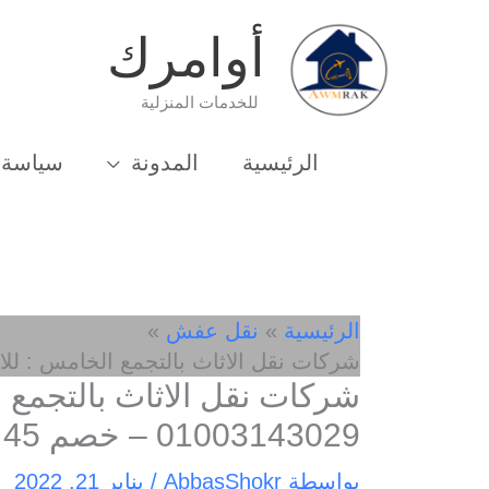
خطي
أوامرك
لى
لمحتوى
للخدمات المنزلية
الرئيسية
المدونة
سياسة 
الرئيسية
نقل عفش
شركات نقل الاثاث بالتجمع الخامس : للايجار 01003143029 – خ
شركات نقل الاثاث بالتجمع ا
01003143029 – خصم 45 %
بواسطة
AbbasShokr
/
يناير 21, 2022