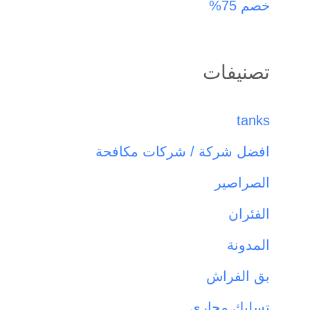
خصم 75%
تصنيفات
tanks
افضل شركة / شركات مكافحة
الصراصير
الفئران
المدونة
بق الفراش
تسليك مجاري