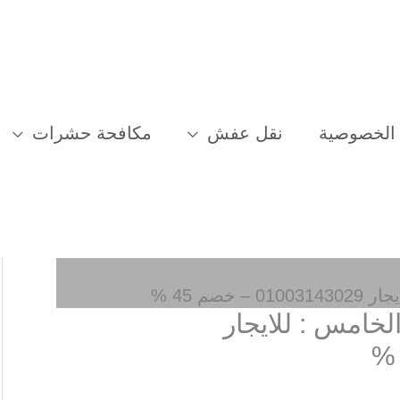
الخصوصية
نقل عفش
مكافحة حشرات
صم 45 %
لخامس : للايجار