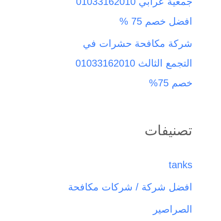
جمعية عرابي 01033162010
افضل خصم 75 %
شركة مكافحة حشرات في
التجمع الثالث 01033162010
خصم 75%
تصنيفات
tanks
افضل شركة / شركات مكافحة
الصراصير