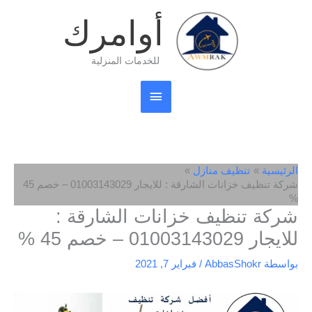
خطي
القائمة
أوامرك
لى
لمحتوى
الرئيسية
للخدمات المنزلية
الرئيسية
تنظيف منازل
شركة تنظيف خزانات الشارقة : للايجار 01003143029 – خصم 45
%
شركة تنظيف خزانات الشارقة :
للايجار 01003143029 – خصم 45 %
بواسطة
AbbasShokr
/
فبراير 7, 2021