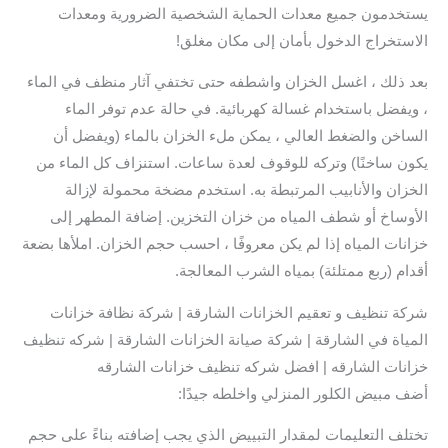
يستخدمون جميع معدات الحماية الشخصية الضرورية ومعدات
الاستخراج الدخول بأمان إلى مكان مغلق!
بعد ذلك ، اغسل الخزان واشطفه حتى تختفي آثار منظف في الماء
، ويفضل باستخدام غسالة كهربائية. في حالة عدم توفر الماء
الساخن والضغط العالي ، يمكن ملء الخزان بالماء (ويفضل أن
يكون ساخنًا) وتركه للوقوف لعدة ساعات. استنزاف كل الماء من
الخزان والأنابيب المرتبطة به. استخدم مضخة محمولة لإزالة
الأوساخ أو شطف المياه من خزان التخزين. إضافة المطهر إلى
خزانات المياه إذا لم يكن معروفًا ، احسب حجم الخزان. املأها بضعة
أقدام (ربع ممتلئة) بمياه الشرب المعالجة.
شركة تنظيف و تعقيم الخزانات الشارقة | شركة نظافة خزانات
المياة في الشارقة | شركة صيانة الخزانات الشارقة | شركه تنظيف
خزانات الشارقه | افضل شركه تنظيف خزانات الشارقه
أضف مبيض الكلور المنزلي واخلطه جيدًا:
تختلف التعليمات لمقدار التبييض الذي يجب إضافته بناءً على حجم