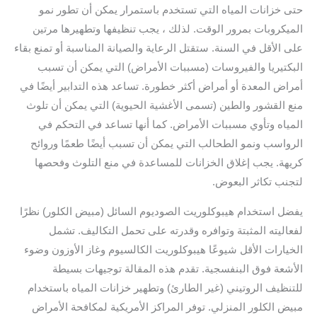
حتى خزانات المياه التي تستخدم باستمرار يمكن أن تطور نمو
الميكروبات بمرور الوقت. لذلك ، يجب تنظيفها وتطهيرها مرتين
على الأقل في السنة. ستقتل الرعاية والصيانة المناسبة أو تمنع بقاء
البكتيريا والفيروسات (مسببات الأمراض) التي يمكن أن تسبب
أمراض المعدة أو أمراض أكثر خطورة. تساعد هذه التدابير أيضًا في
منع القشور والطين (تسمى الأغشية الحيوية) التي يمكن أن تلوث
المياه وتأوي مسببات الأمراض. كما أنها تساعد في التحكم في
الرواسب ونمو الطحالب التي يمكن أن تسبب أيضًا طعمًا وروائح
كريهة. يجب إغلاق الخزانات للمساعدة في منع التلوث وفحصها
لتجنب تكاثر البعوض.
يفضل استخدام هيبوكلوريت الصوديوم السائل (مبيض الكلور) نظرًا
لفعاليته المثبتة وتوافره وقدرته على تحمل التكاليف. تشمل
الخيارات الأقل شيوعًا هيبوكلوريت الكالسيوم وغاز الأوزون وضوء
الأشعة فوق البنفسجية. تقدم هذه المقالة توجيهات بسيطة
للتنظيف الروتيني (غير الطارئ) وتطهير خزانات المياه باستخدام
مبيض الكلور المنزلي. توفر المراكز الأمريكية لمكافحة الأمراض