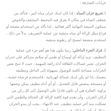
خزانات الشارقة :
1.
تفريغ خزان المياه :
إذا كان لديك خزان مياه كبير ، فتأكد من
شطف المياه في مكان لا يغرق فيه المحيط. المجفف والحوض
ستكون النتيجة النهائية أكثر فعالية ، لذا تأكد من استخدام مضخة أو
فراغ مبلل لإزالة أي مياه متبقية من عملية التصريف. بدلاً من ذلك ،
استخدم منشفة لمسح أي رطوبة متبقية.
2.
فرك الجزء الداخلي:
ربما يكون هذا هو أهم جزء في عملية
التنظيف. تريد إزالة أي أوساخ أو طمي أو سلايم متراكم على جدران
الخزان. تعتبر غسالات الطاقة أداة رائعة للمهمة ، حيث لا تتيح بعض
الخزانات مساحة كافية للوصول بسهولة إلى الداخل وتنظيفه
بنفسك. إذا لم يكن لديك غسالة كهربائية ، فاستخدم فرشاة خشنة ،
أو ممسحة بمقبض قابل للتعديل ، أو أي أداة تنظيف يمكن وضعها
بزاوية. الفكرة هي أن تكون قادرًا على الوصول إلى كل ركن من
أركان الخزان ، وأن تقدم قوة كافية لإزالة كل الحثالة والطمي التي
تشكلت منذ آخر عملية تنظيف. عند الانتهاء ، يجب أن يبدو الخزان
بشكل أو بآخر كما كان في يوم وصوله: أصلي.