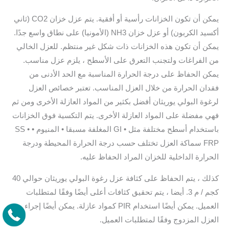
يمكن أن تكون الخزانات رأسية أو أفقية. يتم عزل خزان CO2 (ثاني
أكسيد الكربون) أو عزل خزان NH3 (الأمونيا) على نطاق واسع جدًا.
يمكن أن تكون هذه الخزانات ذات شكل غير منتظم. للعزل الخالي
من الفراغات ولتجنب التعرق على الأسطح ، يلزم عزل مناسب.
يمكن الحفاظ على درجة الحرارة المناسبة مع الحد الأدنى من
فقدان الحرارة من خلال العزل المناسب. تعتبر خصائص العزل
لرغوة البولي يوريثان أفضل بكثير من المواد العازلة الأخرى ومن ثم
فهي مفضلة على المواد العازلة الأخرى. يتم التكسية فوق الخزانات
باستخدام أسطح مختلفة مثل • GI المغلفة مسبقا • المنيوم • SS •
FRP سماكة العزل تختلف حسب درجة الحرارة المحيطة ودرجة
الحرارة الداخلية للخزان المراد الحفاظ عليه.
كذلك ، يتم الحفاظ على كثافة عزل رغوة البولي يوريثان حوالي 40
كجم / م 3. أيضا ، يتم تحقيق كثافات أعلى أيضًا وفقًا لمتطلبات
العميل. يمكن أيضًا استخدام PIR كمواد عازلة. يمكن أيضًا إجراء
العزل المزدوج وفقًا لمتطلبات العميل.