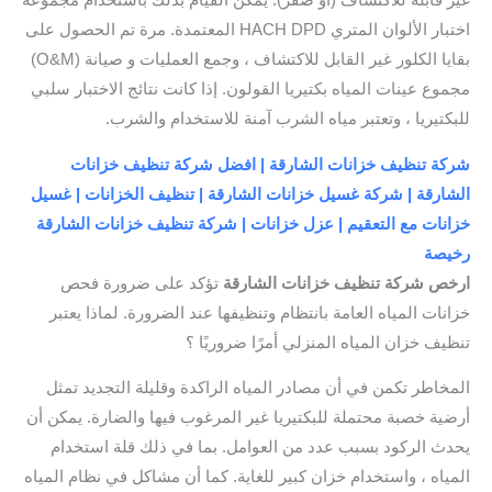
غير قابلة للاكتشاف (أو صفر). يمكن القيام بذلك باستخدام مجموعة
اختبار الألوان المتري HACH DPD المعتمدة. مرة تم الحصول على
بقايا الكلور غير القابل للاكتشاف ، وجمع العمليات و صيانة (O&M)
مجموع عينات المياه بكتيريا القولون. إذا كانت نتائج الاختبار سلبي
للبكتيريا ، وتعتبر مياه الشرب آمنة للاستخدام والشرب.
شركة تنظيف خزانات الشارقة | افضل شركة تنظيف خزانات
الشارقة | شركة غسيل خزانات الشارقة | تنظيف الخزانات | غسيل
خزانات مع التعقيم | عزل خزانات | شركة تنظيف خزانات الشارقة
رخيصة
ارخص شركة تنظيف خزانات الشارقة
تؤكد على ضرورة فحص
خزانات المياه العامة بانتظام وتنظيفها عند الضرورة. لماذا يعتبر
تنظيف خزان المياه المنزلي أمرًا ضروريًا ؟
المخاطر تكمن في أن مصادر المياه الراكدة وقليلة التجديد تمثل
أرضية خصبة محتملة للبكتيريا غير المرغوب فيها والضارة. يمكن أن
يحدث الركود بسبب عدد من العوامل. بما في ذلك قلة استخدام
المياه ، واستخدام خزان كبير للغاية. كما أن مشاكل في نظام المياه