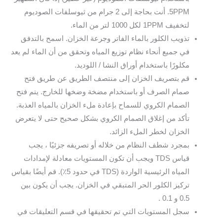
5PPM. أنت بحاجة إلى 2 جرام من ثيوسلفات الصوديوم
لتخفيف 1PPM لكل 1000 لتر من الماء.
تذويب الكلور بالماء الفاتر وجرعة الخزان. اسمح بالتدفق
في جميع أنحاء نظام توزيع المياه وتحقق من أن الماء لم يعد
مكلورًا باستخدام أوراق النشا / اللوديد.
قم بتصريف الخزان إلى منتصف الطريق عن طريق فتح
صمام الصرف أو باستخدام مضخة وضخها للخارج. يتم فتح
الصمام الكروي للسماح بإعادة ملء الخزان بالمياه العذبة.
تأكد من إغلاق الصمام الكروي بشكل صحيح حتى لا يتعرض
الخزان لخطر الملء الزائد.
بمجرد شطف النظام من خلاله أو تصريفه جزئيًا ، يجب
قياس TDS ويجب أن تكون المستويات معادلة لإمدادات
المياه الرئيسية الواردة (TDS في حدود 5٪). قم أيضًا بقياس
تركيز الكلور الحر المتبقي في الخزان. يجب أن يكون بين
0.5 و 0.1 .
سجل المستويات التي تم تحقيقها في قسم التعليقات في