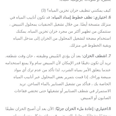
كيف يمكنني تنظيف خزان تخزين المياه؟ (3)
6. اختياري: نظف خطوط إمداد المياه:
قد تكون أنابيب المياه في
منزلك متسخة أيضًا. من خلال تشغيل الحنفيات بمحلول التبييض ،
ستتمكن من تطهير أكثر من مجرد خزان تخزين المياه. يمكنك
استخدام مضخة لتشغيل المحلول من الخزان إلى مدخل المياه
وبقية الخطوط في منزلك.
7. اشطف الخزان:
بعد أن يؤدي المُبيض وظيفته ، حان وقت شطفه.
تريد أن تكون دقيقًا قدر الإمكان لأن المبيض سام ولا يمنع استخدامه
عندما يتعلق الأمر بمياه الشرب. لذا تأكد من عدم ترك أي مواد
مبيضة وراءك. إذا قمت بتمرير بعض المحلول عبر أنابيب المياه
الخاصة بك ، فتأكد من تشغيل الصنابير بالماء الساخن. تريد
الاستمرار في شطف الصنابير أو تشغيلها حتى تختفي فقاعات
الصابون أو المبيض.
8.اختياري: إعادة ملء الخزان جزئيًا:
الآن بعد أن أصبح الخزان نظيفًا
ومعقمًا وشطفًا بمحلول التبييض ، قم بملئه بشكل متساوٍ بمياه