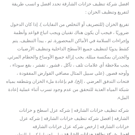
افضل شركة تنظيف خزانات الشارقة تحدد افضل و انسب طريقة
لتفريغ وتنظيف الخزان :
تفريغ الخزان (للتصريف أو التخلص من النفايات ). إذا كان الدخول
ضروريًا ، فيجب أن يكون هناك تقنيان ويجب اتباع قواعد وأنظمة
وإجراءات السلامة في الأماكن المحصورة. ثم ، يبدأ التنظيف. يتم
كشط يدويًا لتنظيف جميع الأسطح الداخلية وتنظيف الأرضيات
والجدران بمكنسة مبللة. يجب إزالة جميع الأوساخ والحطام المرئي.
يجب ملاحظة أي علامات تلف ، تآكل ، قشور ، تقشر ، بقع سوداء ،
وأوجه قصور. (على سبيل المثال مصافي القوارض المفقودة ،
فتحات التدفق العرضي ، إلخ). قم بإعادة ملء الخزان وشطفه بمياه
شبكة المياه العذبة للتحقق من عدم وجود تسرب أثناء عملية إعادة
الملء.
شركه تنظيف خزانات الشارقه | شركه عزل اسطح و خزانات
الشارقه | افضل شركه تنظيف خزانات الشارقه | شركه عزل
خزانات الشارقه | ارخص شركه عزل خزانات الشارقه
افضل شركة نظافة خزانات الشارقة
تولي اهتماما كبيرا بالتطهير