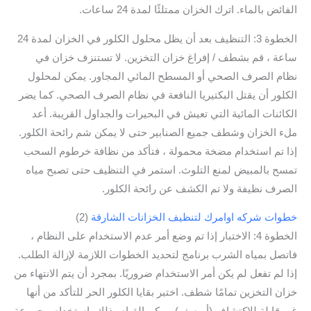
الفائض بالماء. اترك الخزان ممتلئًا لمدة 24 ساعات.
الخطوة 3: التنظيف بعد أن يظل محلول الكلور في الخزان لمدة 24
ساعة ، قم بشطف / إفراغ خزان التخزين. لا تستنزف خزان في
نظام الصرف الصحي أو المسطح المائي المجاور. يمكن لمحلول
الكلور أن يقتل البكتيريا النافعة في نظام الصرف الصحي. كما يضر
الكائنات المائية التي تعيش في البحيرات والجداول القريبة. أعد
ملء الخزان وشطف جميع الصنابير حتى لا يمكن شم رائحة الكلور.
إذا تم استخدام مضخة محمولة ، فتأكد من نظافة خرطوم السحب
تمسح بالمبيض لمنع التلوث. استمر في التنظيف حتى تصبح مياه
الصرف نظيفة ولا تم الكشف عن رائحة الكلور.
خطوات شركه اوامرك لتنظيف الخزانات الشارقة
(2)
الخطوة 4: الاختبار إذا تم وضع أمر عدم الاستخدام على النظام ،
فاتصل بمياه الشرب برنامج لتحديد الخطوات اللازمة لإزالة الطلب.
إذا لم تفعل لم يكن أمر الاستخدام ضروريًا. بمجرد أن يتم الانتهاء من
خزان التخزين تمامًا شطف. اختبر بقايا الكلور الحر للتأكد من أنها