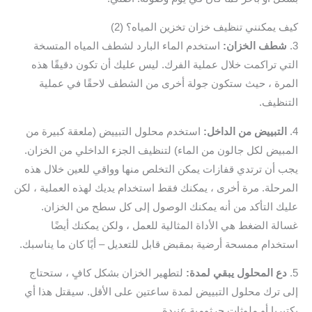
كيف يمكنني تنظيف خزان تخزين المياه؟ (2)
3.
شطف الخزان:
استخدم الماء البارد لشطف المياه المتسخة
التي تراكمت خلال عملية الفرك. ليس عليك أن تكون دقيقًا هذه
المرة ، حيث ستكون جولة أخرى من الشطف لاحقًا في عملية
التنظيف.
4.
التبييض من الداخل:
استخدم محلول التبييض (ملعقة كبيرة من
المبيض لكل جالون من الماء) لتنظيف الجزء الداخلي من الخزان.
يجب أن ترتدي قفازات يمكن التخلص منها وواقي للعين خلال هذه
المرحلة. مرة أخرى ، يمكنك فقط استخدام يديك لهذه العملية ، لكن
عليك التأكد من أنه يمكنك الوصول إلى كل سطح من الخزان.
غسالة الضغط هي الأداة المثالية للعمل ، ولكن يمكنك أيضًا
استخدام ممسحة أرضية بمقبض قابل للتعديل – أيًا كان ما يناسبك.
5.
دع المحلول يبقي لمدة:
لتطهير الخزان بشكل كافٍ ، ستحتاج
إلى ترك محلول التبييض لمدة ساعتين على الأقل. سيقتل هذا أي
بكتيريا أو ملوثات جرثومية عنيدة.