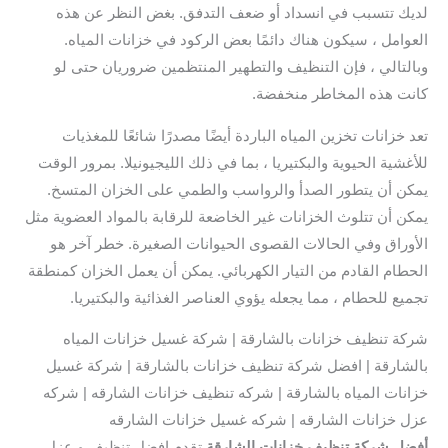
لديك تتسبب في انسداد أو ضعف التدفق. بغض النظر عن هذه
العوامل ، سيكون هناك دائمًا بعض الركود في خزانات المياه.
وبالتالي ، فإن التنظيف والتطهير المنتظمين ضروريان حتى لو
كانت هذه المخاطر منخفضة.
تعد خزانات تخزين المياه الباردة أيضًا مصدرًا شائعًا للمغذيات
للأغشية الحيوية والبكتيريا ، بما في ذلك الليجيونيلا. بمرور الوقت
يمكن أن يتطور الصدأ والرواسب والطمي على الخزان المتسخ.
يمكن أن تتلوث الخزانات غير الخاضعة للرقابة بالمواد العضوية مثل
الأوراق وفي الحالات القصوى الحيوانات الصغيرة. خطر آخر هو
الحطام القادم من التيار الكهربائي. يمكن أن يعمل الخزان كمنطقة
تجميع للحطام ، مما يجعله يؤوي العناصر الغذائية والبكتيريا.
شركة تنظيف خزانات بالشارقة | شركة غسيل خزانات المياه
بالشارقة | افضل شركة تنظيف خزانات بالشارقة | شركة غسيل
خزانات المياه بالشارقة | شركه تنظيف خزانات الشارقه | شركه
عزل خزانات الشارقه | شركه غسيل خزانات الشارقه
أفضل شركة تنظيف خزانات الشارقة
تقدم افضل تنظيف و عزل