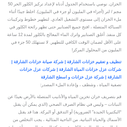
الخزان. نوصي باستخدام الجدول أدناه لإعداد تركيز الكلور الحر 50
مجم / لتر (أجزاء في المليون أو جزء في المليون). اخلط جيدًا أثناء
ملء الخزان إلى مستوى التشغيل العادي. لتطهير خطوط وتركيبات
السباكة المتصلة ، افتح جميع الصنابير حتى تظهر رائحة الكلور في
كل منفذ. أغلق الصنابير واترك الماء المعالج بالكلور لمدة 12 ساعة
على الأقل لضمان الوقت الكافي للتطهير. لا تستهلك 50 جزء في
المليون من المحلول المركز!
تنظيف و تعقيم خزانات الشارقة | شركة صيانة خزانات الشارقة |
شركات عزل خزانات المياة الشارقة | شركات عزل خزانات
الشارقة | شركة عزل خزانات و اسطح الشارقة
تصفية المياة ، وشطف ، وإعادة الملء المصدر:
قم بتصريف خزان تخزين المياه والأنابيب المتصلة بالأرض بعيدًا عن
النباتات – وليس في نظام الصرف الصحي (الذي يمكن أن يقتل
“البكتيريا الجيدة” الضرورية) أو التدفق أو البركة. هذا قد يقتل
الأسماك والحياة النباتية. من الناحية المثالية ، يجب التخلص من