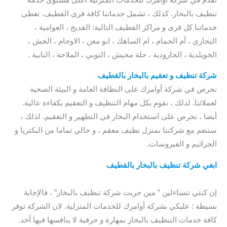
تنظيف بالبخار. كذلك ، تشمل خدماتنا كافة قرى القطيف. تغطى
خدماتنا كل قرى و مراكز القطيف التالية: القديح ، العوامية ،
البحاري ، أم الحمام ، ام الساهك ، ابو معن ، الاوجام ، الجش ،
الخويلدية ، الجارودية ، حلة محيش ، التوبي ، الملاحة ، النابية .
شركة تنظيف و تعقيم بالبخار بالقطيف
نحرص في شركة أوامرك على النظافة العامة و البيئة الصحية
لعملائنا. لذلك ، نقوم بكل مهام التنظيف و التعقيم بكفاءة عالية.
أيضا ، نحرص على استخدام البخار في التطهير و التعقيم. لذلك ،
ستنعم مع شركتنا بمنزل نظيف معقم ، و خالي تماما من البكتريا و
الجراثيم و الفيروسات.
ابغي شركة تنظيف بالبخار بالقطيف
/ شركة تنظيف بالبخار في
القطيف / شركة تنظيف بخار في القطيف
إن كنتي تتساءلين ” مين جربت شركة تنظيف بالبخار” ، فالإجابة
بسيطة : عليكي بشركة أوامرك للخدمات المنزلية. لان الشركة توفر
كافة خدمات التنظيف بالبخار بمهارة و حرفية لا ينافسها فيها أحد.