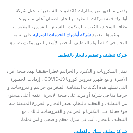
بالقطيف
/ افضل شركة تنظيف بالبخار في القطيف
بفضل ما لديها من إمكانيات فائقة و عمالة مدربة ، تحتل شركة
أوامرك قمة شركات التنظيف بالبخار. لضمان أعلى مستويات
نظافة السجاد ، الكنب ، الموكيت ، الستائر ، الفرش ، الملابس ،
….. و غيرها ، تعتمد
شركة أوامرك للخدمات
المنزلية
على تقنية
البخار في كافة أنواع التنظيف بأرخص الأسعار التي يمكنك تصورها.
شركة تنظيف و تعقيم بالبخار بالقطيف
/ افضل شركة تطهير و
تعقيم بالقطيف
تمثل الميكروبات و البكتريا و الجراثيم خطرا حقيقيا يهدد صحة أفراد
الأسرة. و مع ظهور فيروس كورونا COVID-19 ، إزدادت الخطورة
التي تمثلها هذه الكائنات المتناهية الصغر من جراثيم و فيروسات. و
حرصا منا في شركة أوامرك على صحة الاسرة ، نقدم أعلى مستوى
من التنظيف و التعقيم بالبخار. يصدر البخار و الحرارة المنبعثة منه
قوة فعالة على البكتريا و الجراثيم و الفيروسات. لذلك ، مع
التنظيف بالبخار ، أنت في منزل معقم و صحي و آمن تماما.
شركة تنظيف ستائر بالقطيف
/ افضل شركة تنظيف ستائر