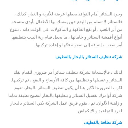
بالقطيف
وجود الستائر أمام النوافذ يجعلها عرضة للأتربة و الغبار. كذلك ،
فالستائر لا تسلم من البقع حين يمسك بها الأطفال بأيدي متسخة
من أثر اللعب ، أو بقع الفاكهة و المأكولات. في الوقت ذاته ، تتنوع
أنواع أقمشة الستائر و خاماتها ، ما يجعل قيام ربة البيت بتنظيفها
أمر صعب ، إضافة إلى صعوبة فكها و إعادة تركيبها.
شركة تنظيف الستائر بالبخار بالقطيف
/ افضل شركة تنظيف ستائر
بالقطيف
لذلك ، فالإستعانة بشركة تنظيف ستائر أمر ضروري للقيام بفك
الستائر و غسيلها و تنظيفها من كافة الأوساخ و البقع ، ثم تركيبها.
لكن ، الضرورة الأكبر هنا أن يكون تنظيف الستائر بالبخار. تقوم
شركة أوامرك بغسيل الستائر و تنظيفها بالبخار لتصبح نظيفة تماما
و زاهية الألوان. ثم ، يقوم فريق عمل الشركة بكي الستائر بالبخار
لفرد التجاعيد و الإنكماش.
شركة نظافة بالقطيف
/
افضل شركة نظافة
/
ارخص شركة نظافة