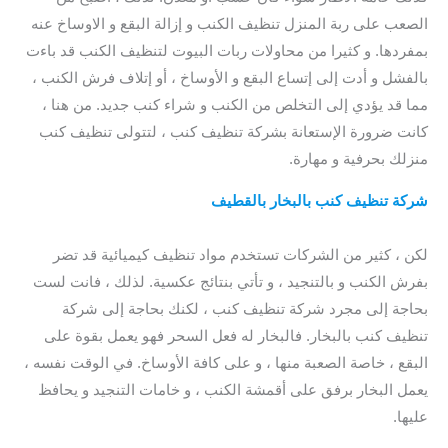
الصعب على ربة المنزل تنظيف الكنب و إزالة البقع و الاوساخ عنه
بمفردها. و كثيرا من محاولات ربات البيوت لتنظيف الكنب قد باءت
بالفشل و أدت إلى إتساع البقع و الأوساخ ، أو إتلاف فرش الكنب ،
مما قد يؤدي إلى التخلص من الكنب و شراء كنب جديد. من هنا ،
كانت ضرورة الإستعانة بشركة تنظيف كنب ، لتتولى تنظيف كنب
منزلك بحرفية و مهارة.
qatif steam cleaning
شركة تنظيف كنب بالبخار بالقطيف
/ افضل شركة تنظيف كنب
بالقطيف
لكن ، كثير من الشركات تستخدم مواد تنظيف كيميائية قد تضر
بفرش الكنب و بالتنجيد ، و تأتي بنتائج عكسية. لذلك ، فانت لست
بحاجة إلى مجرد شركة تنظيف كنب ، لكنك بحاجة إلى شركة
تنظيف كنب بالبخار. فالبخار له فعل السحر فهو يعمل بقوة على
البقع ، خاصة الصعبة منها ، و على كافة الأوساخ. في الوقت نفسه ،
يعمل البخار برفق على أقمشة الكنب ، و خامات التنجيد و يحافظ
عليها.