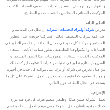
و القوارض و الزواحف ، تنسيق الحدائق ، تنظيف السجاد ، الكنب ،
الموكيت ، الستائر ، المجالس ، الحمامات ، و المطابخ.
التطور الدائم
تحرص
شركة أوامرك للخدمات
المنزلية
أن تظل في المقدمة و
على قمة شركات التنظيف. لذلك ، فشركتنا حريصة على التطور
المستمر و مواكبة كل جديد في مجال النظافة. أيضا ، مع التطور في
الصناعات و التكنولوجيا التطبيقية ، تطور صناعة الأثاث ، السجاد ،
الموكيت ، الكنب ، الستائر ، المفروشات. هذا التطور المستمر و
السريع ، يستلزم تطور في تقنيات و فنيات التنظيف ليواكب ذلك.
من هنا ، نحرص في شركة أوامرك على مواكبة كل جديد في أجهزة
و مواد التنظيف. كما نقوم بتدريب فريق العمل بالشركة على كل ما
يستجد في مجال النظافة حول العالم.
qatif steam cleaning
الإحترافية
تعمل الشركة ضمن هيكل وظيفي منظم يعرف كل فرد فيه دوره ،
كذلك ، يؤديه باتقان داخل الشركة و في موقع العمل. أيضا ، ينقسم