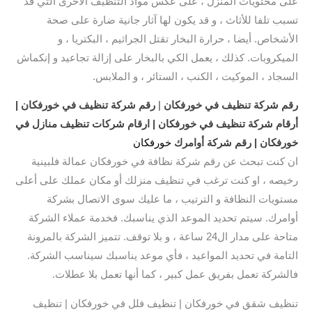
على محتويات المنزل ، على عكس مواد التنظيف الأخرى التي قد
تسبب تلفا للأثاث ، و قد يكون لها آثار جانية ضارة على صحة
الأشخاص. أيضا ، حرارة البخار تقتل الجراثيم ، البكتريا ، و
الميكروبات. كذلك ، يعمل الكي بالبخار على إزالة تجاعيد و إنكماش
السجاد ، الموكيت ، الكنب ، الستائر ، و الملابس.
رقم
شركة تنظيف في خورفكان
|
رقم شركة تنظيف في خورفكان |
أرقام شركة تنظيف في خورفكان | ارقام شركات تنظيف منازل في
خورفكان | رقم شركة أوامرك
خورفكان
ان كنت تبحث عن رقم شركة نظافة في خورفكان عمالة فلبينية
رخيصه ، او كنت ترغب في تنظيف منزلك أو مكان عملك على أعلى
مستويات النظافة و الترتيب ، ما عليك سوى الاتصال بشركة
أوامرك. سيتم تحديد الموعد الذي يناسبك. فخدمة عملاء الشركة
متاحة على مدار ال24 ساعة ، و بلا توقف. تتميز الشركة بالمرونة
التامة في تحديد المواعيد ، فأي موعد يناسبك سيناسب الشركة.
فالشركة تعمل بفريق عمل كبير ، كما أنها تعمل بلا عطلات.
تنظيف شقق في خورفكان | تنظيف فلل في خورفكان | تنظيف