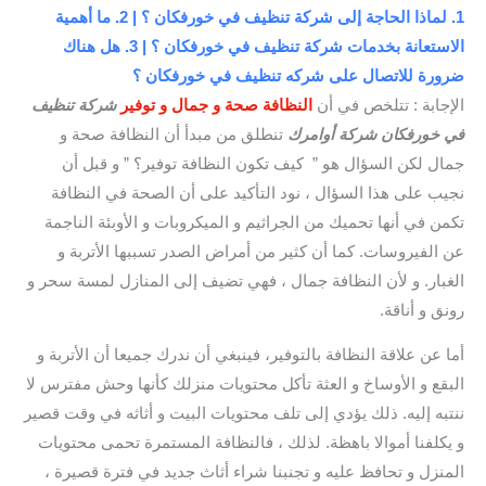
1. لماذا الحاجة إلى شركة تنظيف في خورفكان ؟ | 2. ما أهمية
الاستعانة بخدمات شركة تنظيف في خورفكان ؟ | 3. هل هناك
ضرورة للاتصال على شركه تنظيف في خورفكان ؟
الإجابة : تتلخص في أن
النظافة صحة و جمال و توفير
شركة تنظيف
في خورفكان شركة أوامرك
تنطلق من مبدأ أن النظافة صحة و
جمال لكن السؤال هو ” كيف تكون النظافة توفير؟ ” و قبل أن
نجيب على هذا السؤال ، نود التأكيد على أن الصحة في النظافة
تكمن في أنها تحميك من الجراثيم و الميكروبات و الأوبئة الناجمة
عن الفيروسات. كما أن كثير من أمراض الصدر تسببها الأتربة و
الغبار. و لأن النظافة جمال ، فهي تضيف إلى المنازل لمسة سحر و
رونق و أناقة.
أما عن علاقة النظافة بالتوفير، فينبغي أن ندرك جميعا أن الأتربة و
البقع و الأوساخ و العثة تأكل محتويات منزلك كأنها وحش مفترس لا
ننتبه إليه. ذلك يؤدي إلى تلف محتويات البيت و أثاثه في وقت قصير
و يكلفنا أموالا باهظة. لذلك ، فالنظافة المستمرة تحمى محتويات
المنزل و تحافظ عليه و تجنبنا شراء أثاث جديد في فترة قصيرة ،