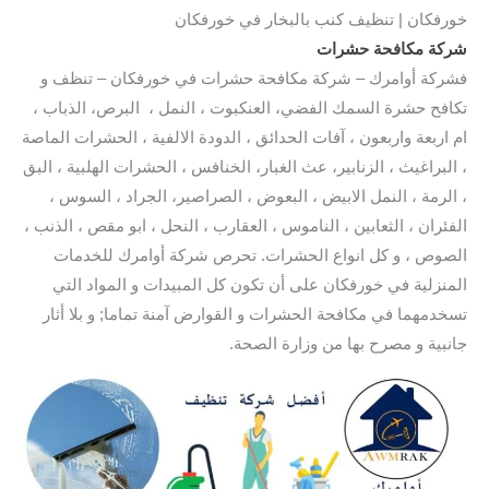
خورفكان | تنظيف كنب بالبخار في خورفكان
شركة مكافحة حشرات
فشركة أوامرك – شركة مكافحة حشرات في خورفكان – تنظف و
تكافح حشرة السمك الفضي، العنكبوت ، النمل ، البرص، الذباب ،
ام اربعة واربعون ، آفات الحدائق ، الدودة الالفية ، الحشرات الماصة
، البراغيث ، الزنابير، عث الغبار، الخنافس ، الحشرات الهلبية ، البق
، الرمة ، النمل الابيض ، البعوض ، الصراصير، الجراد ، السوس ،
الفئران ، الثعابين ، الناموس ، العقارب ، النحل ، ابو مقص ، الذنب ،
الصوص ، و كل انواع الحشرات. تحرص شركة أوامرك للخدمات
المنزلية في خورفكان على أن تكون كل المبيدات و المواد التي
تسخدمهما في مكافحة الحشرات و القوارض آمنة تماما; و بلا أثار
جانبية و مصرح بها من وزارة الصحة.