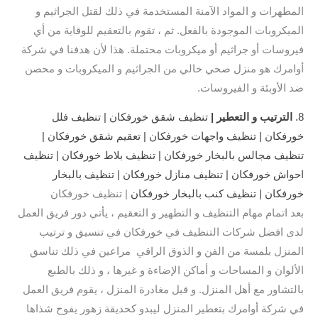
المطهرات و المواد الآمنة المستخدمة في ذلك لقتل الجراثيم و
الميكروبات الموجودة بالفعل. ثم ، تقوم بالتعقيم للوقاية من أي
فيروسات أو جراثيم أو ميكروبات محتملة. هذا لأن هدفنا في شركة
أوامرك هو منزل صحي خالي من الجراثيم و الميكروبات و محصن
ضد الأوبئة و الفيروسات.
8.
الترتيب و التعطير |
تنظيف شقق خورفكان | تنظيف فلل
خورفكان | تنظيف واجهات خورفكان | تعقيم شقق خورفكان |
تنظيف مجالس بالبخار خورفكان | تنظيف بلاط خورفكان | تنظيف
احواش خورفكان | تنظيف منازل خورفكان | تنظيف بالبخار
خورفكان | تنظيف كنب بالبخار خورفكان
| تنظيف خورفكان
بعد اتمام مهام التنظيف و التطهير و التعقيم ، يأتي دور فريق العمل
لدى افضل شركات التنظيف في خورفكان في تنسيق و ترتيب
المنزل بلمسة من الفن و الذوق الراقي مراعين في ذلك تناسق
الألوان و المساحات و أماكن الإضاءة و غيرها ، و ذلك بالطبع
بالتشاور مع أهل المنزل. و قبل مغادرة المنزل ، يقوم فريق العمل
في شركة أوامرك بتعطير المنزل ليبدو كحديقة زهور يفوح شذاها