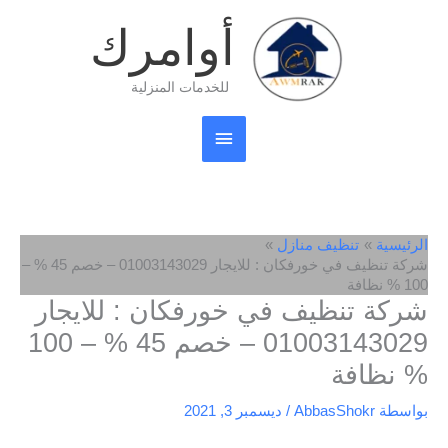
خطي
القائمة
أوامرك
لى
لمحتوى
الرئيسية
للخدمات المنزلية
الرئيسية
تنظيف منازل
شركة تنظيف في خورفكان : للايجار 01003143029 – خصم 45 % –
100 % نظافة
شركة تنظيف في خورفكان : للايجار
01003143029 – خصم 45 % – 100
% نظافة
بواسطة
AbbasShokr
/
ديسمبر 3, 2021