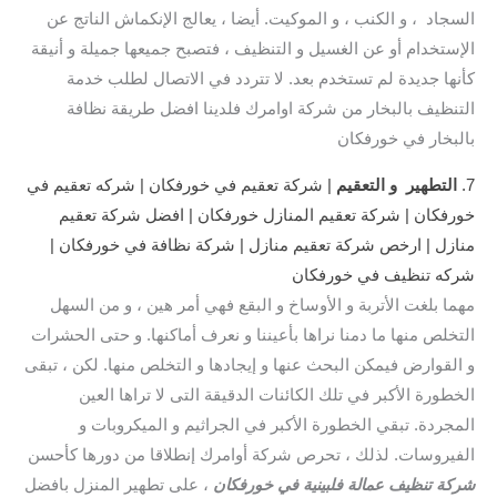
السجاد ، و الكنب ، و الموكيت. أيضا ، يعالج الإنكماش الناتج عن
الإستخدام أو عن الغسيل و التنظيف ، فتصبح جميعها جميلة و أنيقة
كأنها جديدة لم تستخدم بعد. لا تتردد في الاتصال لطلب خدمة
التنظيف بالبخار من شركة اوامرك فلدينا افضل طريقة نظافة
بالبخار في خورفكان
7.
التطهير و التعقيم
| شركة تعقيم في خورفكان | شركه تعقيم في
خورفكان | شركة تعقيم المنازل خورفكان | افضل شركة تعقيم
منازل | ارخص شركة تعقيم منازل | شركة نظافة في خورفكان |
شركه تنظيف في خورفكان
مهما بلغت الأتربة و الأوساخ و البقع فهي أمر هين ، و من السهل
التخلص منها ما دمنا نراها بأعيننا و نعرف أماكنها. و حتى الحشرات
و القوارض فيمكن البحث عنها و إيجادها و التخلص منها. لكن ، تبقى
الخطورة الأكبر في تلك الكائنات الدقيقة التى لا تراها العين
المجردة. تبقي الخطورة الأكبر في الجراثيم و الميكروبات و
الفيروسات. لذلك ، تحرص شركة أوامرك إنطلاقا من دورها كأحسن
شركة تنظيف عمالة فلبينية في خورفكان
، على تطهير المنزل بافضل