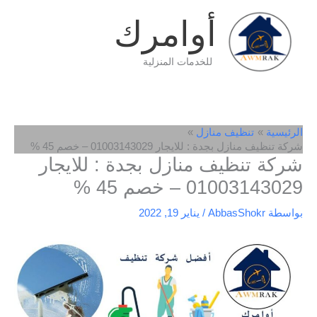
خطي
أوامرك
لى
لمحتوى
للخدمات المنزلية
الرئيسية
تنظيف منازل
شركة تنظيف منازل بجدة : للايجار 01003143029 – خصم 45 %
شركة تنظيف منازل بجدة : للايجار
01003143029 – خصم 45 %
بواسطة
AbbasShokr
/
يناير 19, 2022