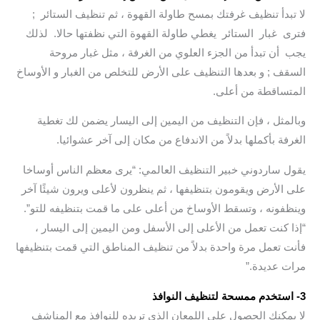
لا تبدأ تنظيف غرفتك بمسح طاولة القهوة ، ثم تنظيف الستائر ;
فترى غبار الستائر يغطي طاولة القهوة التي نظفتها حالا. لذلك
يجب أن تبدأ من الجزء العلوي من الغرفة ، مثل غبار مروحة
السقف ; و بعدها التنظيف على الأرض للتخلص من الغبار و الأوساخ
المتساقطة من أعلى.
وبالمثل ، فإن التنظيف من اليمين إلى اليسار يضمن لك تغطية
الغرفة بأكملها بدلاً من الاندفاع من مكان إلى آخر عشوائيا.
يقول ساردوني خبير التنظيف العالمي: “يرى معظم الناس أوساخا
على الأرض ويقومون بتنظيفها ، ثم ينظرون لأعلى ويرون شيئًا آخر
وينظفونه ، وتسقط الأوساخ من أعلى على ما قمت بتنظيفه للتو”.
“إذا كنت تعمل من الأعلى إلى الأسفل ومن اليمين إلى اليسار ،
فأنت تعمل مرة واحدة بدلاً من تنظيف المناطق التي قمت بتنظيفها
مرات عديدة.”
3- استخدم ممسحة لتنظيف النوافذ
لا يمكنك الحصول على اللمعان الذي تريده للنوافذ مع المناشف