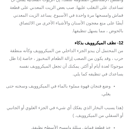
تساعدك على التغلب عليها. صب بعض الزيت المعدني على قطعة
قماش وامسحها مرة واحدة في الأسبوع. يساعد الزيت المعدني
أيضًا على منع معجون الأسنان والأشياء الأخرى من الالتصاق
بالحوض ، مما يسهل تنظيفها.
12- نظف الميكروويف بذكاء
من المحتمل أن يبدو الجزء الداخلي من الميكروويف وكأنه منطقة
حرب ، وقد يكون من الصعب إزالة الطعام المخبوز ، خاصة إذا ظل
موجودًا لعدة أيام أو أكثر. يمكنك أن تجعل الميكروويف نفسه
يساعدك في تنظيفه كما يلي.
وضع فنجان قهوة مملوء بالماء في الميكروويف وسخنه حتى
يغلي.
(هذا يسبب البخار الذي يفكك أي شيء في الجزء العلوي أو الجانبي
أو السفلي من الميكروويف. )
خذ قطعة قماش مبللة وامسح الأسطح نظيفة.