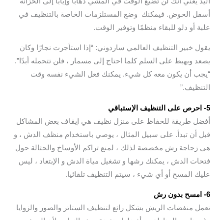
اليد يعني أنك لن تضيع الوقت في المشي ذهابًا وإيابًا إلى الخزانة
أسفل الحوض. فيمكنك وضع المستلزمات الخاصة بالتنظيف في
علبة أو دلو للبقاء منظمًا وتوفير الوقت.
يقول خبير التنظيف العالمي ساردوني: “إذا استأجرت نجارًا وكان
يصعد ويهبط على السلم كلما احتاج إلى مسمار ، فلن تتحمله أبدًا”.
“يجب أن يكون معه كل شيء. يمكنك فعل الشيء نفسه وقت
التنظيف.”
5- احرص على التنظيف الإستباقي
أفضل طريقة للحفاظ على منزل نظيف هي إيقاف بعض المشاكل
قبل أن تبدأ. على سبيل المثال ، يوصي باستخدام منظف الدش ، و
هي زجاجة رش مخصصة لذلك ، لمنع تراكم الأوساخ والحثالة حول
فتحات الدش ، يمكنك رشها و تشغيل مياة الدش و الإبتعاد ، ليس
عليك المسح أو أي شيء ، سيتم التنظيف تلقائيا.
6- امسح بدون رش
تعمل منفضات الريش بشكل رائع لتنظيف الستائر والصور والزوايا