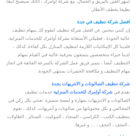
ليبهر العين بالبريق و الجمال. مع شركة أوامرك ، أثاثك سيصبح أنيقا
نظيفا يخطف الأنظار.
افضل شركة تنظيف في جدة
/ شركة تنظيف بجدة مجربة
إن كنتي تبحثين عن افضل شركة تنظيف لتقوم لك بمهام تنظيف
عالية الجودة ، فعليكي الأستعانة بشركة أوامرك للخدمات المنزلية.
فلدينا كل الإمكانيات اللازمة لتنظيف المنازل بكل كفاءة. كذلك ،
لدينا خبراء متخصصين يتمتعون بحرفية عالية في القيام بمهام
التنظيف. أيضا ، يتميز فريق عمل الشركة بالسرعة الفائقة في انجاز
مهام التنظيف و مكافحة الحشرات بمنتهي الجودة.
شركة تنظيف الصالونات و الانتريهات بجدة
نقدم في
شركة أوامرك للخدمات
المنزلية
خدمات تنظيف
الصالونات و الانتريهات بمهارة و لمسة متميزة. نعتني بكل ركن في
المجالس و بكل محتوياتها من صالونات و أنتريهات. كذلك ، نقوم
بتنظيف الكنب ، الكراسي ، السجاد ، الموكيت ، الستائر ، الطاولات
، النجف ، التحف ، … و غيرها.