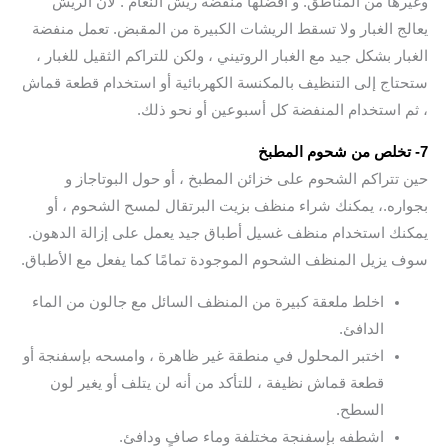
وغيرها من المناطق. و أفضلها منفضة ريش النعام . لأن الريش
يعالج الغبار ولا تسقط الريشات الكبيرة من المقبض. تعمل منفضة
الغبار بشكل جيد مع الغبار الروتيني ، ولكن للتراكم الثقيل للغبار ،
ستحتاج إلى التنظيف بالمكنسة الكهربائية أو استخدام قطعة قماش
، ثم استخدام المنفضة كل أسبوعين أو نحو ذلك.
7- تخلص من شحوم المطبخ
حين تتراكم الشحوم على خزائن المطبخ ، أو حول البوتاجاز و
بجواره.، يمكنك شراء منظف بزيت البرتقال لمسح الشحوم ، أو
يمكنك استخدام منظف غسيل أطباق جيد يعمل على إزالة الدهون.
سوف يزيل المنظف الشحوم الموجودة تمامًا كما يفعل مع الأطباق.
اخلط ملعقة كبيرة من المنظف السائل مع جالون من الماء
الدافئ.
اختبر المحلول في منطقة غير ظاهرة ، وامسحه بإسفنجة أو
قطعة قماش نظيفة ، للتأكد من أنه لن يتلف أو يغير لون
السطح.
اشطفه بإسفنجة مختلفة وماء صافٍ ودافئ.