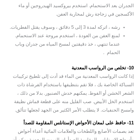
الجدران بعد الاستحمام. استخدم بيروكسيد الهيدروجين أو ماء
الأكسجين في زجاجة رش لمحاربة العفن.
رشه ، اتركه لمدة 3 إلى 5 دقائق ، وسوف يقتل الفطريات.
لمنع العفن من العودة ، استخدم مروحة عند الاستحمام.
عندما تنتهي ، خذ دقيقتين لمسح المياه من جدران وباب
الحمام .
10- تخلص من الرواسب المعدنية
إذا كانت الرواسب المعدنية من الماء قد أدت إلى تلطيخ تركيبات
السباكة الخاصة بك ، فلا تقم بتنظيفها باستخدام الفرشاة ذات
الشعر الخشن أو الفوط. يمكنهم خدش الصنبور. بدلا من ذلك ،
استخدم الخل الأبيض. صب القليل منه على قطعة قماش نظيفة
وامسح الحنفيات. لا يتطلب الأمر الكثير من الجهد لجعلها تتألق.
11- حافظ على لمعان الأحواض الإستانلس المقاومة للصدأ
تعد بصمات الأصابع واللطخات والعلامات المائية أعداء أحواض
وأسطح الإستانلس المقاومة للصدأ. إن الزيوت المعدنية يمكن أن