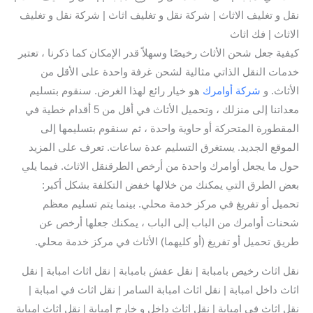
نقل و تغليف الاثاث | شركة نقل و تغليف اثاث | شركة نقل و تغليف
الاثاث | فك اثاث
كيفية جعل شحن الأثاث رخيصًا وسهلاً قدر الإمكان كما ذكرنا ، تعتبر
خدمات النقل الذاتي مثالية لشحن غرفة واحدة على الأقل من
الأثاث. و
شركة أوامرك
هو خيار رائع لهذا الغرض. سنقوم بتسليم
معداتنا إلى منزلك ، وتحميل الأثاث في أقل من 5 أقدام خطية في
المقطورة المتحركة أو حاوية واحدة ، ثم سنقوم بتسليمها إلى
الموقع الجديد. يستغرق التسليم عدة ساعات. تعرف على المزيد
حول ما يجعل أوامرك واحدة من أرخص الطرقنقل الاثاث. فيما يلي
بعض الطرق التي يمكنك من خلالها خفض التكلفة بشكل أكبر:
تحميل أو تفريغ في مركز خدمة محلي. بينما يتم تسليم معظم
شحنات أوامرك من الباب إلى الباب ، يمكنك جعلها أرخص عن
طريق تحميل أو تفريغ (أو كليهما) الأثاث في مركز خدمة محلي.
نقل اثاث رخيص بامبابة | نقل عفش بامبابة | نقل اثاث امبابة | نقل
اثاث داخل امبابة | نقل اثاث امبابة السامر | نقل اثاث في امبابة |
نقل اثاث في امبابة | نقل اثاث داخل و خارج امبابة | نقل اثاث امبابة