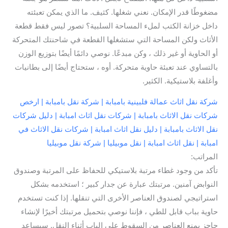
مضغوطًا قدر الإمكان. نعني شغلها. كثيف. ما الذي يمكن تعبئته
داخل خزانة الكتب لملء المساحة السلبية؟ تصور ليس فقط قطعة
الأثاث ولكن المساحة التي ستشغلها القطعة في شاحنتك المتحركة
أو الحاوية أو غير ذلك ، وكن مبدعًا. نوصي دائمًا أيضًا بتوزيع الوزن
بالتساوي عند تعبئة حاوية متحركة. أوه ، ستحتاج أيضًا إلى بطانيات
وأغلفة بلاستيكية. الكثير.
شركة نقل اثاث عمالة فلبينية بامبابة | شركة نقل بامبابة | ارخص
شركات نقل الاثاث بامبابة | شركات نقل اثاث امبابة | دليل شركات
نقل الاثاث بامبابة | دليل نقل اثاث امبابة | شركات نقل الاثاث في
امبابة | نقل اثاث امبابة | نقل موبيليا | شركة نقل موبيليا
المراتب:
تأكد من وجود غطاء مرتبة بلاستيكي للحفاظ على المرتبة وصندوق
النوابض آمنين. مرتبتك عبارة عن جدار كبير ؛ استخدمه بشكل
استراتيجي لصندوق العناصر الأخرى التي تنقلها. إذا كنت تستخدم
حاوية بباب قابل للطي ، فإننا نوصي بتحميل مرتبتك أخيرًا لإنشاء
حاجز يمنع العناصر من السقوط على الباب أثناء النقل. سيساعد