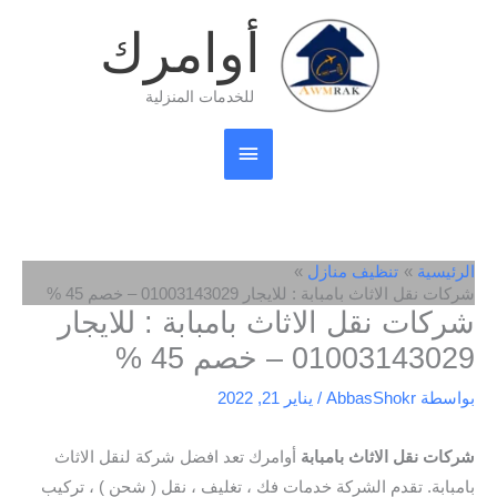
خطي
القائمة
أوامرك
لى
لمحتوى
الرئيسية
للخدمات المنزلية
الرئيسية
تنظيف منازل
شركات نقل الاثاث بامبابة : للايجار 01003143029 – خصم 45 %
شركات نقل الاثاث بامبابة : للايجار
01003143029 – خصم 45 %
بواسطة
AbbasShokr
/
يناير 21, 2022
شركات نقل الاثاث بامبابة
أوامرك تعد افضل شركة لنقل الاثاث
بامبابة. تقدم الشركة خدمات فك ، تغليف ، نقل ( شحن ) ، تركيب