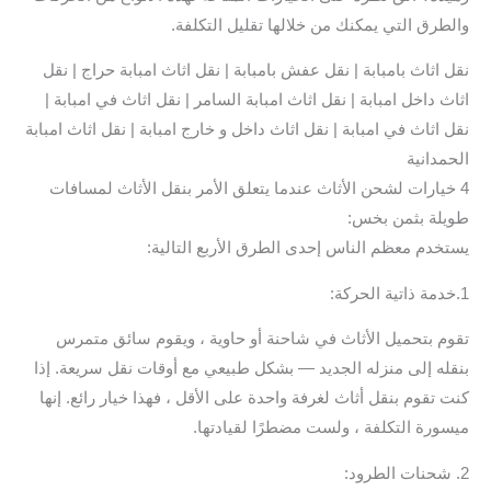
والطرق التي يمكنك من خلالها تقليل التكلفة.
نقل اثاث بامبابة | نقل عفش بامبابة | نقل اثاث امبابة حراج | نقل
اثاث داخل امبابة | نقل اثاث امبابة السامر | نقل اثاث في امبابة |
نقل اثاث في امبابة | نقل اثاث داخل و خارج امبابة | نقل اثاث امبابة
الحمدانية
4 خيارات لشحن الأثاث عندما يتعلق الأمر بنقل الأثاث لمسافات
طويلة بثمن بخس:
يستخدم معظم الناس إحدى الطرق الأربع التالية:
1.خدمة ذاتية الحركة:
تقوم بتحميل الأثاث في شاحنة أو حاوية ، ويقوم سائق متمرس
بنقله إلى منزله الجديد — بشكل طبيعي مع أوقات نقل سريعة. إذا
كنت تقوم بنقل أثاث لغرفة واحدة على الأقل ، فهذا خيار رائع. إنها
ميسورة التكلفة ، ولست مضطرًا لقيادتها.
2. شحنات الطرود: