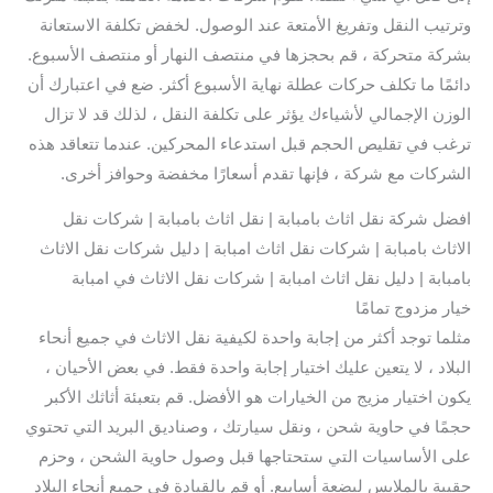
وترتيب النقل وتفريغ الأمتعة عند الوصول. لخفض تكلفة الاستعانة
بشركة متحركة ، قم بحجزها في منتصف النهار أو منتصف الأسبوع.
دائمًا ما تكلف حركات عطلة نهاية الأسبوع أكثر. ضع في اعتبارك أن
الوزن الإجمالي لأشياءك يؤثر على تكلفة النقل ، لذلك قد لا تزال
ترغب في تقليص الحجم قبل استدعاء المحركين. عندما تتعاقد هذه
الشركات مع شركة ، فإنها تقدم أسعارًا مخفضة وحوافز أخرى.
افضل شركة نقل اثاث بامبابة | نقل اثاث بامبابة | شركات نقل
الاثاث بامبابة | شركات نقل اثاث امبابة | دليل شركات نقل الاثاث
بامبابة | دليل نقل اثاث امبابة | شركات نقل الاثاث في امبابة
خيار مزدوج تمامًا
مثلما توجد أكثر من إجابة واحدة لكيفية نقل الاثاث في جميع أنحاء
البلاد ، لا يتعين عليك اختيار إجابة واحدة فقط. في بعض الأحيان ،
يكون اختيار مزيج من الخيارات هو الأفضل. قم بتعبئة أثاثك الأكبر
حجمًا في حاوية شحن ، ونقل سيارتك ، وصناديق البريد التي تحتوي
على الأساسيات التي ستحتاجها قبل وصول حاوية الشحن ، وحزم
حقيبة بالملابس لبضعة أسابيع. أو قم بالقيادة في جميع أنحاء البلاد