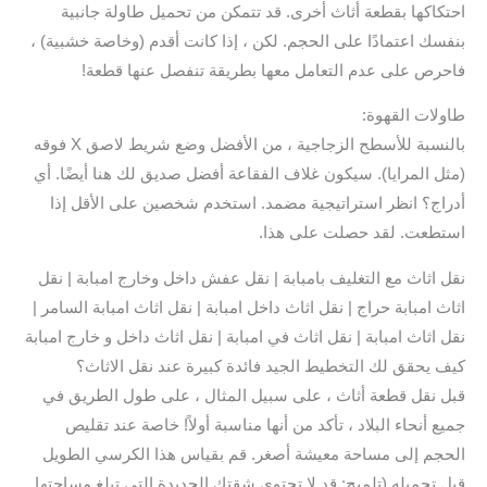
احتكاكها بقطعة أثاث أخرى. قد تتمكن من تحميل طاولة جانبية
بنفسك اعتمادًا على الحجم. لكن ، إذا كانت أقدم (وخاصة خشبية) ،
فاحرص على عدم التعامل معها بطريقة تنفصل عنها قطعة!
طاولات القهوة:
بالنسبة للأسطح الزجاجية ، من الأفضل وضع شريط لاصق X فوقه
(مثل المرايا). سيكون غلاف الفقاعة أفضل صديق لك هنا أيضًا. أي
أدراج؟ انظر استراتيجية مضمد. استخدم شخصين على الأقل إذا
استطعت. لقد حصلت على هذا.
نقل اثاث مع التغليف بامبابة | نقل عفش داخل وخارج امبابة | نقل
اثاث امبابة حراج | نقل اثاث داخل امبابة | نقل اثاث امبابة السامر |
نقل اثاث امبابة | نقل اثاث في امبابة | نقل اثاث داخل و خارج امبابة
كيف يحقق لك التخطيط الجيد فائدة كبيرة عند نقل الاثاث؟
قبل نقل قطعة أثاث ، على سبيل المثال ، على طول الطريق في
جميع أنحاء البلاد ، تأكد من أنها مناسبة أولاً! خاصة عند تقليص
الحجم إلى مساحة معيشة أصغر. قم بقياس هذا الكرسي الطويل
قبل تحميله (تلميح: قد لا تحتوي شقتك الجديدة التي تبلغ مساحتها