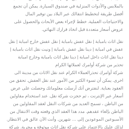
بالملابس والأدوات المنزلية في صندوق السيارة. يمكن أن تجمع
أفضل طريقة لتخطيط انتقالك عبر البلاد بين توفير المال
والاحتياجات العملية. خطط لإجراء بعض الأبحاث والحصول على
عروض أسعار متعددة قبل اتخاذ قرارك النهائي.
نقل اثاث بامبابة | نقل عفش بامبابة | نقل عفش خارج امبابة | نقل
عفش في امبابة | دينا نقل عفش بامبابة | ونيت نقل اثاث بامبابة |
دينا نقل اثاث داخل امبابة | دينا نقل اثاث بامبابة وخارج امبابة
تحذير من شركة أوامرك لعملائها الكرام
شركة أوامرك تحذرالعملاء الكرام عند نقل الاثاث من مدينة الى
اخرى. يمكن أن تسوء الكثير من الأمور عند نقل العفش. تحقق من
العقود بعناية. لنفترض أنك أرسلت معلوماتك وحصلت على عرض
أسعار عبر الإنترنت ، ثم حجزت شركة نقل. عند استخدام مقاولين
من الباطن ، تسمح العديد من شركات النقل لعقد المقاولين من
الباطن بإلغاء عقدهم. مدد هذا العقد الذي وقعته وقت الانتقال من
الأسبوعين الموعودين إلى … شهرين. وأنت الآن عالق في الانتظار.
لذلك عليك بالاعتماد على شركة نقل اثاث موثوقة و مجربة. شركة