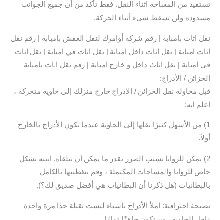
تستفيد من المساحة اثناء النقل. فقط تأكد من أن جميع الجوانب
مسدوده ولن يسقط شيء أثناء الحركة.
نقل اثاث بامبابة | رقم شركة أوامرك لنقل العفش بامبابة | رقم نقل
اثاث امبابة | نقل اثاث داخل امبابة | نقل اثاث في امبابة | نقل اثاث
في امبابة | نقل اثاث داخل و خارج امبابة | رقم نقل اثاث بامبابة
الخزائن / الأدراج:
قبل محاولة نقل الخزائن / الادراج خارج منزلك إلى حاوية متحركة ،
اعلم أنه:
1) من الأسهل كثيرًا نقلها إلى الحاوية عندما تكون الأدراج بالخارج
أولاً.
2) يمكن للزوايا تسبب الضرر بقدر ما يمكن أن تتلقاه. انتبه بشكل
خاص للزوايا والمساحات المكتملة ، وقم بتغطيتها بالكامل
بالبطانيات (هل ذكرنا أن البطانيات هي أفضل صديق لك؟).
نصيحة احترافية: املأ الأدراج بأشياء ليست ثقيلة جدًا مرة واحدة
داخل الحاوية ، وستكون جاهزًا تمامًا.