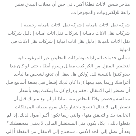
متاجر شحن الأثاث قطعًا أكبر ، في حين أن محلات البيدق تعتبر
رائعة للإلكترونيات والمجوهرات.
شركة نقل الاثاث بامبابة | شركة نقل الاثاث بامبابة رخيصه |
شركات نقل الاثاث بامبابة | شركات نقل اثاث امبابة | دليل شركات
نقل الاثاث بامبابة | دليل نقل اثاث امبابة | شركات نقل الاثاث في
امبابة
ستأتي خدمات المزادات وشركات التخليص غير المرغوب فيه
لتخليص المنزل من الكراكيب مقابل رسوم أيضًا ، حتى لو كان هذا
يبدو كثيرًا بالنسبة لك. (ولكن هل يعقل أن تدفع لشخص ما ليأخذ
أغراضك وربما يعيد بيعها.) إذا كان لديك إشعار قبل بضعة أسابيع قبل
أن تضطر إلى الانتقال ، فقم بإدراج كل ما يمكنك بيعه بأسعار
منافسة وخصص وقتًا للتخلص منه . ماذا لو لم تبع منزلك قبل أن
تضطر إلى الانتقال؟ ننصح باختيار وكيل يقوم بصيانة الممتلكات
الخاصة بك والتحقق منها ، والتي ربما تكون أكبر أصول لديك. إذا لم
يفعلوا ذلك ، “يكاد يكون مثل المستشار المالي لا يعتني بمحفظتك.”
بعد أن تصل إلى الحد الأدنى ، ستحتاج إلى الانتقال من النقطة أ إلى