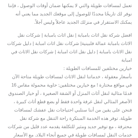
تعمل لمسافات طويلة والتي لا يمكنها ضمان أوقات الوصول ، فإننا
نوفر لك تاريخًا محددًا للوصول إلى موقعك الجديد مما يعني أنه
يمكنك الاستقرار في منزلك الجديد عاجلاً وليس آجلاً.
افضل شركة نقل اثاث بامبابة | نقل اثاث بامبابة | شركات نقل
الاثاث بامبابة عمالة فلبينية| شركات نقل اثاث امبابة | دليل شركات
نقل الاثاث بامبابة | دليل نقل اثاث امبابة | شركات نقل الاثاث في
امبابة
خيارين مختلفين للمسافات الطويلة :
بأسعار معقولة ، خدماتنا لنقل الاثاث لمسافات طويلة متاحة الآن
في مواقع مختارة ! مع خيارين مختلفين: حاوية محمولة مقاس 16
قدمًا مثالية لنقل أثاث المنزل أو الشقة الصغيرة ، أو خيار الصندوق
الأصغر المثالي لنقل غرفة واحدة فقط أو بضع قطع أثاث كبيرة ،
فنحن على يقين من أننا سنلبي احتياجات نقل عفشك لمسافات
طويلة. توفر هذه الخدمة المبتكرة راحة التنقل مع شركة نقل
محترفة ، مع توفير جديد ومثير للتكلفة يقدمه عدد قليل من شركات
خدمات النقل لمسافات طويلة في جميع أنحاء البلاد. مع الأسعار