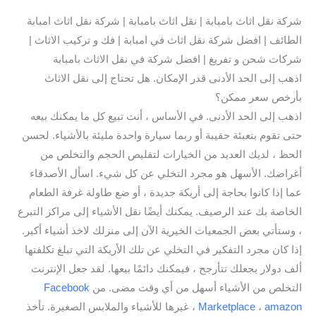
شركة نقل اثاث بامبابة | نقل اثاث بامبابة | شركة نقل اثاث امبابة
الطائف | افضل شركة نقل اثاث في امبابة | فك و تركيب الاثاث |
شركات شحن و تفريغ | افضل شركة في نقل الاثاث بامبابة
اذهب إلى الحد الأدنى قدر الإمكان. هل تحتاج إلى نقل الاثاث
بأرخص سعر ممكن؟
اذهب إلى الحد الأدنى. في الأساس ، أنت تبيع كل ما يمكنك بيعه
حتى تقوم بتعبئة حقيبة أو ربما سيارة واحدة مليئة بالأشياء. لحسن
الحظ ، لديك العديد من الخيارات لتقليص الحجم والتخلص من
أغراضك. الأسهل هو مجرد التخلي عن كل شيء. اسأل الأصدقاء
عما إذا كانوا بحاجة إلى أريكة جديدة ، أو ضع طاولة غرفة الطعام
الخاصة بك عند الرصيف. يمكنك أيضًا نقل الأشياء إلى مراكز التبرع
، وستأتي بعض الجمعيات الخيرية الآن إلى منزلك لاخذ أشياء أكبر.
إذا كان مجرد التفكير في التخلي عن تلك الأريكة التي تبلغ تكلفتها
ألف دولار يجعلك تتأرجح ، فيمكنك دائمًا بيعها. لقد جعل الإنترنت
التخلص من الأشياء أسهل من أي وقت مضى. من
Facebook
amazon
،
Marketplace
، غيرها للأشياء والملابس الصغيرة. تأخذ