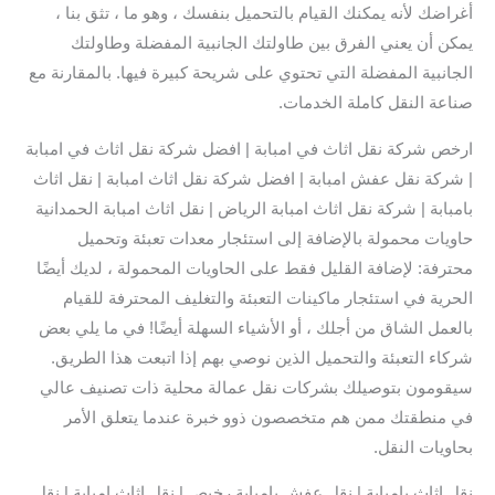
أغراضك لأنه يمكنك القيام بالتحميل بنفسك ، وهو ما ، تثق بنا ،
يمكن أن يعني الفرق بين طاولتك الجانبية المفضلة وطاولتك
الجانبية المفضلة التي تحتوي على شريحة كبيرة فيها. بالمقارنة مع
صناعة النقل كاملة الخدمات.
ارخص شركة نقل اثاث في امبابة | افضل شركة نقل اثاث في امبابة
| شركة نقل عفش امبابة | افضل شركة نقل اثاث امبابة | نقل اثاث
بامبابة | شركة نقل اثاث امبابة الرياض | نقل اثاث امبابة الحمدانية
حاويات محمولة بالإضافة إلى استئجار معدات تعبئة وتحميل
محترفة: لإضافة القليل فقط على الحاويات المحمولة ، لديك أيضًا
الحرية في استئجار ماكينات التعبئة والتغليف المحترفة للقيام
بالعمل الشاق من أجلك ، أو الأشياء السهلة أيضًا! في ما يلي بعض
شركاء التعبئة والتحميل الذين نوصي بهم إذا اتبعت هذا الطريق.
سيقومون بتوصيلك بشركات نقل عمالة محلية ذات تصنيف عالي
في منطقتك ممن هم متخصصون ذوو خبرة عندما يتعلق الأمر
بحاويات النقل.
نقل اثاث بامبابة | نقل عفش بامبابة رخيص | نقل اثاث امبابة | نقل