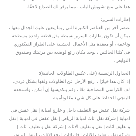
هذا على منع تشويش الباب ، مما يوفر لك الصداع لاحقًا.
إطارات السرير:
عنصر آخر من العناصر الكبيرة التي ربما يتعين عليك الجدال معها ،
يمكن أن تكون إطارات السرير بسيطة مثل قطعة واحدة مسطحة
وناعمة ، أو معقدة مثل الأعمال الخشبية على الطراز الفيكتوري.
في كلتا الحالتين ، يوجد مكان رائع لوضعه بين مرتبتك وصندوق
النوابض.
الجداول الرئيسية (على عكس الطاولات الجانبية):
إذا كان هذا خيارًا ، ارفع الأرجل عن الطاولات ولفها بشكل فردي.
لف الكراسي المصاحبة معًا ، وقم بتكديسها إن أمكن ، واستخدم
البنجي للحفاظ على كل شيء معًا وتأمينه.
شركة نقل عفش مع التغليف داخل و خارج امبابة | نقل عفش في
امبابة | شركة نقل اثاث امبابة الرياض | نقل عفش في امبابة | نقل
و تغليف اثاث | نقل و تغليف الاثاث | شركة نقل و تغليف اثاث |
شركة نقل و تغليف الاثاث | فك اثاث | رفع الاثاث بالونش | ونش