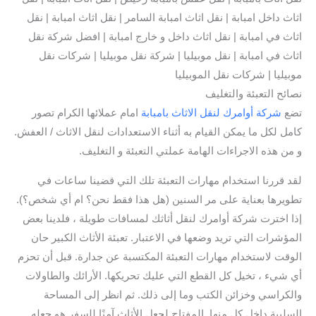
اثاث داخل امبابة | نقل اثاث امبابة السامر | نقل اثاث امبابة | نقل
اثاث في امبابة | نقل اثاث داخل و خارج امبابة | افضل شركة نقل
اثاث في امبابة | نقل موبيليا | شركة نقل موبيليا | شركات نقل
موبيليا | شركات نقل الموبيليا
نصائح التعبئة والتغليف
تضع
شركة أوامرك لنقل الاثاث بامبابة
امام عملائها الكرام تصور
كامل لكل ما يمكن القيام به أثناء الاستعدادات لنقل الاثاث / العفش.
و من هذه الاجراءات الهامة عملتي التعبئة و التغليف.
لقد قررنا استخدام مهارات التعبئة تلك التي قضينا ساعات في
تطويرها بعناية على مر السنين (هل هذا فقط نحن؟ ام أي شخص؟).
إذا اخترت شركة أوامرك لنقل أثاثك لمسافات طويلة ، فلدينا بعض
المؤشرات التي تريد وضعها في الاعتبار. تعبئة الأثاث الكبير حان
الوقت لاستخدام مهارات التعبئة المكتسبة عن جدارة. قبل أن تحزم
أي شيء ، تخيل كل القطع التي عليك تحريكها. الأرائك والطاولات
والكراسي وخزائن الكتب وما إلى ذلك. ثم انظر إلى المساحة
السلبية داخل كل منها. المفتاح لجعل الأثاث آمنًا للسفر هو جعله