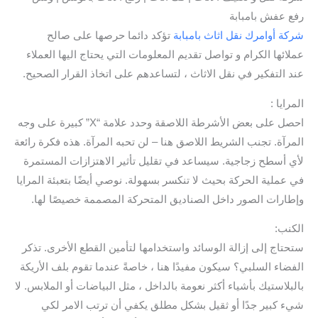
رفع عفش بامبابة
شركة أوامرك نقل اثاث بامبابة
تؤكد دائما حرصها على صالح
عملائها الكرام و تواصل تقديم المعلومات التي يحتاج اليها العملاء
عند التفكير في نقل الاثاث ، لتساعدهم على اتخاذ القرار الصحيح.
المرايا :
احصل على بعض الأشرطة اللاصقة وحدد علامة “X” كبيرة على وجه
المرآة. تجنب الشريط اللاصق هنا – لن تحبه المرآة. هذه فكرة رائعة
لأي أسطح زجاجية. سيساعد في تقليل تأثير الاهتزازات المستمرة
في عملية الحركة بحيث لا تنكسر بسهولة. نوصي أيضًا بتعبئة المرايا
وإطارات الصور داخل الصناديق المتحركة المصممة خصيصًا لها.
الكنب:
ستحتاج إلى إزالة الوسائد واستخدامها لتأمين القطع الأخرى. تذكر
الفضاء السلبي؟ سيكون مفيدًا هنا ، خاصةً عندما تقوم بلف الأريكة
بالبلاستيك بأشياء أكثر نعومة بالداخل ، مثل البياضات أو الملابس. لا
شيء كبير جدًا أو ثقيل بشكل مطلق يكفي أن ترتب الامر لكي