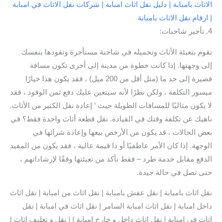
الاثاث بامبابة | دليل نقل اثاث امبابة | شركات نقل الاثاث في امبابة
| ارقام نقل الاثاث بامبابة
4. تأجير شاحنات:
تقوم بتعبئة الأثاث وتحميله في شاحنة مستأجرة وتقودها بنفسك
إلى وجهتها. إذا كانت خطوة من مدينة إلى أخرى تكون مسافة
قصيرة إلى حد ما (مثل أقل من 200 ميل) ، فقد يكون هذا خيارًا
ميسور التكلفة ، ولكن نظرًا لأنه سيتعين عليك دفع ثمن الوقود ، فقد
لا يكون مثاليًا للمسافات الطويلة حيث ‘ إعادة نقل الكثير من الأثاث.
ناهيك عن تكلفة وقتك في القيادة. نقل قطعة أثاث واحدة فقط؟ في
بعض الحالات ، قد يكون من الأرخص بيعها وإعادة شرائها في
الوجهة. إذا كان الأمر عاطفيًا أو ذا قيمة عالية ، فقد يكون من المفيد
الدفع مقابل خدمة طرد – فقط تأكد من تعبئتها وفقًا لإرشاداتهم ،
حتى تصل في حالة جيدة.
نقل اثاث بامبابة | نقل عفش بامبابة | نقل اثاث من امبابة | نقل اثاث
داخل امبابة | نقل اثاث امبابة السامر | نقل اثاث في امبابة | نقل
اثاث في امبابة | نقل اثاث داخل و خارج امبابة | | نقل و تغليف اثاث |