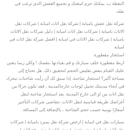
النقطة ب. يمكنك حزم امتعتك و تجميع العفش الذي ترغب في
نقله.
شركة نقل عفش بامبابة | شركة نقل اثاث امبابة | شركات نقل
الاثاث بامبابة | شركات نقل اثاث امبابة | دليل شركات نقل الاثاث
بامبابة | شركات نقل الاثاث في امبابة | افضل شركة نقل اثاث في
امبابة
اسئئجار مقطورة
اربط مقطورة خلف سيارتك و قم بقيادتها بنفسك ! ولكن ربما يتعين
عليك القيام ببعض تقليص الحجم لتحقيق ذلك. هل تحتاج إلى
مساحة أكبر؟ استئجار شاحنة. إذا سبق لك أن رأيت شاحنات تتحرك
في أنحاء مدينتك تحمل لوحات خارجالمدينة ، فقد تكون جزءًا من
نقل اثاث من او الى خارج المدينة. يعد استئجار شاحنة لنقل
أغراضك طريقة قياسية لنقل الاثاث. تتقاضى شركات التأجير
أسعارًا يومية حسب حجم الشاحنة ، بالإضافة إلى المسافة .
سيارات نقل في امبابة | ارخص شركة نقل بمبرد بامبابة | شركات
نقل اثاث بامبابة | ونش عفش | ونش اثاث | ونش رفع اثاث |