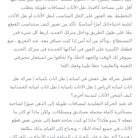
أقل على مساحة كافية). نقل الأثاث لمسافات طويلة يتطلب
التخطيط. يعد العثور على الحل المناسب لنقل الأثاث أو نقل الأثاث
لتلبية احتياجاتك أمرًا أساسيًا. تأكد من تصور كيف ستتناسب القطع
معًا على طول الطريق وداخل منزلك الجديد. اربط كل شيء قدر
المستطاع ، وتأكد من أنه آمن إذا كنت تسافر معه. عند التفريغ ، ضع
قطعك الكبيرة على الفور في أماكنها الجديدة في منزلك الجديد.
سيوفر لك الوقت والجهد لاحقًا. ولا تخافوا من استئجار محترفي
التعبئة والتغليف! حظا طيبا وفقك الله!
افضل شركة نقل عفش في امبابة | نقل اثاث بامبابة | شركة نقل
اثاث امبابة الرياض | نقل الاثاث بامبابة | نقل اثاث امبابة الحمدانية
كيف أشحن الأثاث لمدينة أخرى؟
قد تعيد الحركة التقليدية لمسافات طويلة إلى الذهن صورًا لشاحنة
مستأجرة كاملة محملة بصناديق وممتلكات. ولكن ماذا لو كان ما
تفعله لا يبدو هكذا؟ ماذا لو كنت بحاجة فقط إلى شحن بعض قطع
الأثاث في جميع أنحاء البلاد – وتحتاج إلى القيام بذلك بتكلفة
زهيدة؟ ألق نظرة على الخيارات المتاحة لهذه الأنواع من الحركات