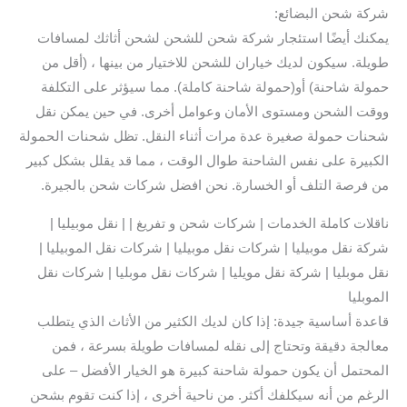
شركة شحن البضائع:
يمكنك أيضًا استئجار شركة شحن للشحن لشحن أثاثك لمسافات
طويلة. سيكون لديك خياران للشحن للاختيار من بينها ، (أقل من
حمولة شاحنة) أو(حمولة شاحنة كاملة). مما سيؤثر على التكلفة
ووقت الشحن ومستوى الأمان وعوامل أخرى. في حين يمكن نقل
شحنات حمولة صغيرة عدة مرات أثناء النقل. تظل شحنات الحمولة
الكبيرة على نفس الشاحنة طوال الوقت ، مما قد يقلل بشكل كبير
من فرصة التلف أو الخسارة. نحن افضل شركات شحن بالجيرة.
ناقلات كاملة الخدمات | شركات شحن و تفريغ | | نقل موبيليا |
شركة نقل موبيليا | شركات نقل موبيليا | شركات نقل الموبيليا |
نقل موبليا | شركة نقل مويليا | شركات نقل موبليا | شركات نقل
الموبليا
قاعدة أساسية جيدة: إذا كان لديك الكثير من الأثاث الذي يتطلب
معالجة دقيقة وتحتاج إلى نقله لمسافات طويلة بسرعة ، فمن
المحتمل أن يكون حمولة شاحنة كبيرة هو الخيار الأفضل – على
الرغم من أنه سيكلفك أكثر. من ناحية أخرى ، إذا كنت تقوم بشحن