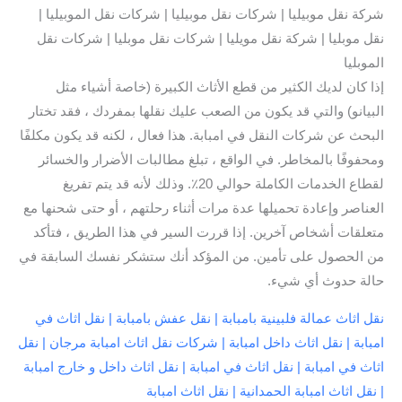
شركة نقل موبيليا | شركات نقل موبيليا | شركات نقل الموبيليا |
نقل موبليا | شركة نقل مويليا | شركات نقل موبليا | شركات نقل
الموبليا
إذا كان لديك الكثير من قطع الأثاث الكبيرة (خاصة أشياء مثل
البيانو) والتي قد يكون من الصعب عليك نقلها بمفردك ، فقد تختار
البحث عن شركات النقل في امبابة. هذا فعال ، لكنه قد يكون مكلفًا
ومحفوفًا بالمخاطر. في الواقع ، تبلغ مطالبات الأضرار والخسائر
لقطاع الخدمات الكاملة حوالي 20٪. وذلك لأنه قد يتم تفريغ
العناصر وإعادة تحميلها عدة مرات أثناء رحلتهم ، أو حتى شحنها مع
متعلقات أشخاص آخرين. إذا قررت السير في هذا الطريق ، فتأكد
من الحصول على تأمين. من المؤكد أنك ستشكر نفسك السابقة في
حالة حدوث أي شيء.
نقل اثاث عمالة فلبينية بامبابة | نقل عفش بامبابة | نقل اثاث في
امبابة | نقل اثاث داخل امبابة | شركات نقل اثاث امبابة مرجان | نقل
اثاث في امبابة | نقل اثاث في امبابة | نقل اثاث داخل و خارج امبابة
| نقل اثاث امبابة الحمدانية | نقل اثاث امبابة