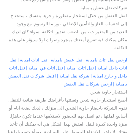
شركات نقل عفش بامبابة
لنقل العفش من خلال استئجار مقطورة و جرها بنفسك ، ستحتاج
إلى احتساب الغاز والتأمين الإضافي ، وربما الرسوم. مع وجود
العديد من المتغيرات ، من الصعب تقدير التكلفة. سواء كان لديك
مكان يمكنك فيه تفريغ أمتعتك بمجرد وصولك اولا سيؤثر على هذه
التكلفة.
ارخص نقل اثاث بامبابة | نقل عفش بامبابة | نقل اثاث امبابة | نقل
اثاث داخل امبابة | نقل اثاث امبابة | نقل اثاث في امبابة | نقل اثاث
داخل و خارج امبابة | شركة نقل امبابة | افضل شركات نقل العفش
بامبابة | ارخص شركات نقل العفش
استئجار حاوية شحن
أصبح استئجار حاوية شحن وتعبئتها بأغراضك طريقة شائعة للتنقل.
تقوم الشركة باحضار حاوية الشحن الى منزلك ، لديك بضعة أيام أو
أسابيع لملئها ، ثم اتصل بهم للحضور لاستلامها عندما تكون جاهزًا.
ميزة واحدة كبيرة لنقل العفش بهذا الشكل هي أنه يمكنك أن تأخذ
وقتك. لا داعي للاندفاع للحصول على الصناديق معبأة وتسجيلها قبل