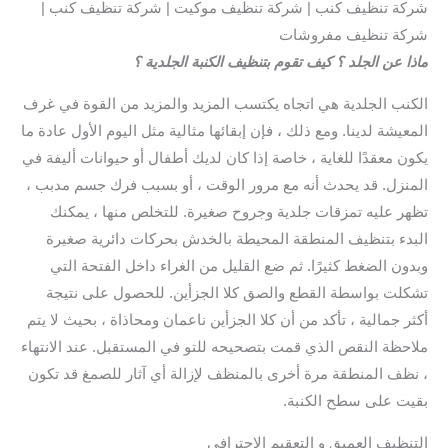
شركة تنظيف كنب | شركة تنظيف موكيت | شركة تنظيف كنب |
شركة تنظيف مفروشات
ماذا عن الجلد ؟ كيف تقوم بتنظيف الكنبة الجلدية ؟
الكنب الجلدية هي اتجاه يكتسب المزيد والمزيد من القوة في غرف
المعيشة لدينا. ومع ذلك ، فإن إبقائها مثالية مثل اليوم الأول عادة ما
يكون معقدًا للغاية ، خاصة إذا كان لديك أطفال أو حيوانات أليفة في
المنزل. قد يحدث أنه مع مرور الوقت ، أو بسبب فرك جسم مدبب ،
تظهر عليه تمزقات جلدية وجروح صغيرة. للتخلص منها ، يمكنك
البدء بتنظيف المنطقة المحيطة بالخدش بحركات دائرية صغيرة
وبدون الضغط كثيرًا. ثم ضع القليل من الغراء داخل الفتحة التي
تشكلت بواسطة القطع والصق كلا الجزأين. للحصول على نتيجة
أكثر جمالية ، تأكد من أن كلا الجزأين ناعمان ومحاذاة ، بحيث لا يتم
ملاحظة النقص الذي قمت بتصحيحه للتو في المستقبل. عند الانتهاء
، نظف المنطقة مرة أخرى بالمنظف لإزالة أي آثار للصمغ قد تكون
بقيت على سطح الكنبة.
التنظيف العميق و التعقيم الاحترافي