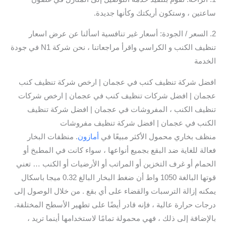
ساعتين ، وستكون أريكتك وكأنها جديدة.
2. السعر / الجودة: أسعار غير تنافسية اسألنا عن عرض اسعار
تنظيف الكنب و الكراسي واقرأ مراجعاتنا ، نحن شركة N1 في جودة
الخدمة
افضل شركة تنظيف كنب في عجمان | ارخص شركة تنظيف كنب
عجمان | افضل شركات تنظيف كنب في عجمان | ارخص شركات
تنظيف الكنب ، المفروشات في عجمان | افضل شركة تنظيف
الكنب في عجمان | افضل شركة تنظيف مفروشات
منظف ​​بخاري محمول الأكثر مبيعًا في
أمازون
. منظفات البخار
فعالة للغاية ضد البقع بجميع أنواعها ، سواء كانت في المطبخ أو
الحمام أو غرف التخزين أو المراتب أو الأرضيات أو الكنب … تعني
قوتها البالغة 1050 واط أن ضغط البخار البالغ 0.32 ميجا باسكال
يمكنه إزالة الترسبات والقضاء على أي بقع . من خلال الوصول إلى
درجات حرارة عالية ، فإنه قادر أيضًا على تطهير الأسطح المختلفة.
بالإضافة إلى ذلك ، فهي محمولة تمامًا لاستخدامها أينما تريد ،