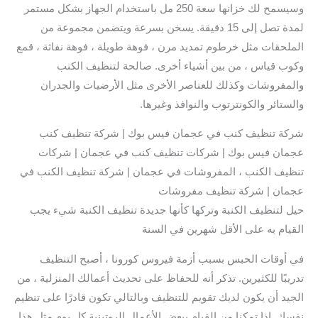
وسيسمح لك خزانها سعة 250 مل باستخدام الجهاز بشكل مستمر
لمدة تصل إلى 15 دقيقة. يسخن بسرعة ويتضمن مجموعة من
الملحقات مثل خرطوم تمديد مرن ، فوهة طويلة ، فوهة نفاثة ، قمع
وكوب قياس ، من بين أشياء أخرى. صالحة لتنظيف الكنب
والمفروشات وكذلك للعناصر الأخرى مثل الأرضيات والجدران
والستائر والكونترتوب والنوافذ وغيرها.
شركة تنظيف كنب في عجمان فيس بوك | شركة تنظيف كنب
عجمان فيس بوك | شركات تنظيف كنب في عجمان | شركات
تنظيف الكنب ، المفروشات في عجمان | شركة تنظيف الكنب في
عجمان | شركة تنظيف مفروشات
حيل لتنظيف الكنبة وتركها كأنها جديدة تنظيف الكنبة شيء يجب
القيام به على الأقل شهرين في السنة
في أوقات الحبس بسبب أزمة فيروس كورونا ، أصبح التنظيف
تدريبًا للكثيرين. تذكر أنه للحفاظ على تحديث أعمالك المنزلية ، من
الجيد أن يكون لديك تقويم للتنظيف وبالتالي تكون قادرًا على تنظيم
نفسك. إذا تمكنا من القيام ببعض الأعمال الروتينية كل يوم مثل هذا