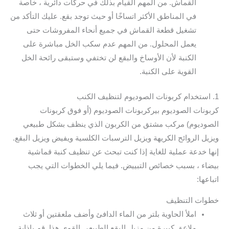
القماش. من المهم القيام بذلك في حركات دائرية ، خاصة
في المناطق الأكثر اتساخًا أو حيث توجد بقع. عليك التأكد من
تشغيل قطعة القماش في جميع أنحاء المفروشات حتى
يعمل المحلول. من المهم عدم سكب الخل مباشرة على
الكنبة لأن الأوساخ والبقع لن تختفي وستبقى رائحة الخل
القوية على الكنبة.
1. استخدام كربونات الصوديوم لتنظيف الكنب
كربونات الصوديوم بيركربونات الصوديوم (أو فوق كربونات
الصوديوم) مركب مشتق من الكربون الذي ينظف بشكل طبيعي
ويزيل الروائح الكريهة ويزيل الترسبات الكلسية ويفيض ويزيل البقع.
إنها خدعة عملية للغاية إذا كنت تبحث عن تنظيف كنبة قماشية
بيضاء ، بسبب خصائص التبييض. فيما يلي الخطوات التي يجب
اتباعها:
خطوات التنظيف
املأ الحاوية بلتر من الماء الدافئ وأضف ملعقتين أو ثلاث
ملاعق كبيرة من مزيل البقع الطبيعي القوي هذا. قم بإذابة