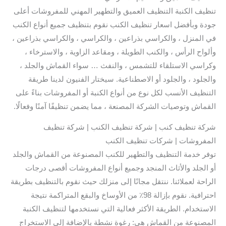
تنظيف الكنبة التنظيف العميق والتطهير المهني للمفروشات أعلى
جودة وبأفضل اسعار تنظيف الكنب نقوم بتنظيف جميع أنواع الكنب
في المنزل ، والكراسي بذراعين ، والكراسي ، والكراسي بذراعين ،
وألواح الرأس ، والكنب الطويلة ، ومقاعد الزاوية ، والاسترخاء ،
وكراسي الاستلقاء للتشمس ، والنفث … سواء القماش والجلد ،
والجلود ، والجلود أو الاصطناعية. سيختار الفنيون لدينا طريقة
التنظيف الأنسب لكل نوع من أنواع الكنبة أو المفروشات بناءً على
القماش وتوصيات الشركة المصنعة ، مما يضمن تنظيفًا آمنًا وفعالًا.
شركة تنظيف كنب | شركة تنظيف الكنب | شركة تنظيف
المفروشات | شركات تنظيف الكنب
توفر خدمة التنظيف والتطهير للكنب المصنوعة من القماش والجلد
أو الجلد والأثاث المنجد وجميع أنواع المفروشات أقصى درجات
الراحة لعملائنا. ننتقل مجانًا إلى منزلك حيث نقوم بالتنظيف بطريقة
احترافية. نقوم بإزالة 98٪ من الأوساخ والبقع المتراكمة نتيجة
الاستخدام. الطريقة الأكثر فعالية التي نستخدمها لتنظيف الكنبة
المصنوعة من القماش هي: رغوة نشطة بالإضافة إلى الاستخراج