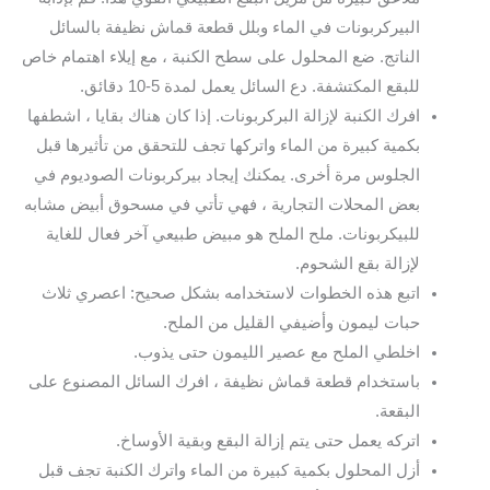
البيركربونات في الماء وبلل قطعة قماش نظيفة بالسائل
الناتج. ضع المحلول على سطح الكنبة ، مع إيلاء اهتمام خاص
للبقع المكتشفة. دع السائل يعمل لمدة 5-10 دقائق.
افرك الكنبة لإزالة البركربونات. إذا كان هناك بقايا ، اشطفها
بكمية كبيرة من الماء واتركها تجف للتحقق من تأثيرها قبل
الجلوس مرة أخرى. يمكنك إيجاد بيركربونات الصوديوم في
بعض المحلات التجارية ، فهي تأتي في مسحوق أبيض مشابه
للبيكربونات. ملح الملح هو مبيض طبيعي آخر فعال للغاية
لإزالة بقع الشحوم.
اتبع هذه الخطوات لاستخدامه بشكل صحيح: اعصري ثلاث
حبات ليمون وأضيفي القليل من الملح.
اخلطي الملح مع عصير الليمون حتى يذوب.
باستخدام قطعة قماش نظيفة ، افرك السائل المصنوع على
البقعة.
اتركه يعمل حتى يتم إزالة البقع وبقية الأوساخ.
أزل المحلول بكمية كبيرة من الماء واترك الكنبة تجف قبل