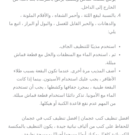
الخارج إلى الداخل.
بالنسبة لبقع اللثة ، وأحمر الشفاه ، والأقلام الملونة ،
والدهانات ، والحبر القابل للغسل ، والبول أو البراز ، اتبع ما
يلي:
استخدم مذيبًا للتنظيف الجاف.
ثم ، استخدم الماء مع المنظفات والخل مع قطعة قماش
مبللة.
أضف المذيب مرة أخرى. عندما تكون البقعة بسبب طلاء
الأظافر ، يجب عليك استخدام الأسيتون. بينما إذا كانت
البقعة طينية ، بمجرد جفافها وكشطها ، يجب أن تستخدم
الماء مع الأمونيا. تذكر دائمًا استخدام قطعة قماش مبللة.
من المهم عدم نقع قاعدة الكنبة أو هيكلها.
افضل تنظيف كنب عجمان | افضل تنظيف كنب في عجمان
للحفاظ على كنب من ألياف نباتية جيدة ، يكون التنظيف بالمكنسة
الكهربائية كافيًا. يمكنك أيضًا مسحها أحيانًا بممسحة نظيفة ،