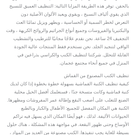
بالحقن. توفر هذه الطريقة المزايا التالية: التنظيف العميق للنسيج
الذي يقوي ألياف النسيج ، ويقوي ويعيد الألوان الأصلية دون
التعرض لخطر السمية أو الحساسية ، ويطهر ويزيل تمامًا العث
والبكتيريا والفيروسات وجميع أنواع الجراثيم والروائح الكريهة ، وقت
التجفيف 24 ساعة. نحن نقدم علاجًا مجانيًا للترطيب والتشطيب
الواقي لتنجيد الجلد. نحن نستخدم فقط المنتجات عالية الجودة
القابلة للتحلل. شركتنا لتنظيف الكنب والكراسي بذراعين في
المنزل في جميع أنحاء مجتمع عجمان.
تنظيف الكنب المصنوع من القماش
كيفية تنظيف الكنبة القماشية بسهولة خطوة بخطوة إذا كان لديك
كنبة قماشية وكانت متسخة جدًا ، فسنعلمك أفضل الحيل محلية
الصنع للتغلب على أصعب البقع وإطالة عمر المفروشات ومظهرها.
الكنبة هي المكان المفضل للجميع: الأطفال والكبار وبالطبع
الحيوانات الأليفة. لذلك ، فهو أيضًا المكان الذي يسهل فيه تراكم
الأوساخ وحتى ظهور البقعة. في مواجهة هذه المشكلة ، هناك حلول
بسيطة للغاية يجب تنفيذها. الكنب مصنوعة من العديد من المواد ،