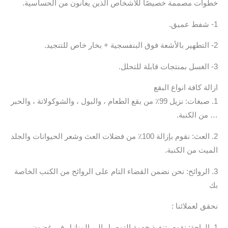
خطوات مصممة خصيصًا للأشخاص الذين يعانون من الحساسية.
1- شفط عميق.
2- التطهير بالأشعة فوق البنفسجية + بخار خاص للتنجيد.
3- الغسل بمنتجات قابلة للتحلل.
ازالة كافة انواع البقع
1. صبغات: نزيل 99٪ من بقع الطعام ، والبول ، والشوكولاتة ، والحبر
… من الكنبة.
2. العث: نقوم بإزالة 100٪ من فضلات العث وشعر الحيوانات والجلد
الميت من الكنبة.
3. الروائح: نحن نضمن القضاء التام على الروائح من الكنب الخاصة
بك
نحقق لعملائنا :
1. الراحة: نقوم بتنفيذ خدمة التوصيل إلى المنازل في غضون