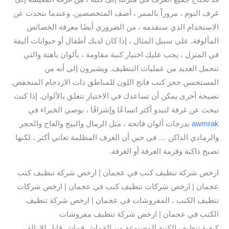
غرف النوم ، مروراً بالممر ، أضف المتخصصين. وعندما نتحدث عن
الاستخدام الذي سنقدمه ، من الضروري أيضًا معرفة الخصائص
المألوفة. على سبيل المثال ، إذا كان لديك أطفال أو حيوانات أليفة
في المنزل ، يجب عليك اختيار كنبة مقاومة ، بألوان باهتة والتي
تتحمل العديد من عمليات التنظيف. ويشيرون إلى أنه من
المستحسن حجز كنب فاتح اللون للمناطق ذات الازدحام المنخفض.
نصيحة أخرى يمكن أن تساعدك في الاختيار تتعلق بالألوان. إذا كنت
تبحث عن غرفة لتبدو أكثر اتساعًا وإشراقًا ، يوصي الخبراء في
awmrak
بدرجات ألوان فاتحة ، مثل الرمال والبيج والعاج والحجر
والرمادي الداكن … في حين أن الغرف المظلمة تعاني أكثر ، لكنها
تصبح داكنة وقزمة الغرفة أو الغرفة.
ارخص شركة تنظيف كنب في عجمان | ارخص شركة تنظيف كنب
عجمان | ارخص شركات تنظيف كنب في عجمان | ارخص شركات
تنظيف الكنب ، المفروشات في عجمان | ارخص شركة تنظيف
الكنب في عجمان | ارخص شركة تنظيف مفروشات
كيفية تنظيف الكنبة المصنوعة من القماش قماش قابل للإزالة ،