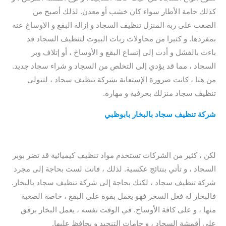
كذلك خامة الأطار سواء كان خشب أو معدن. لذلك أصبح من
الصعب على ربة المنزل تنظيف السجاد و إزالة البقع و الاوساخ عنه
بمفردها. و كثيرا من محاولات ربات البيوت لتنظيف السجاد قد
باءت بالفشل و أدت إلى إتساع البقع و الأوساخ ، أو إتلاف وبر
السجاد ، مما قد يؤدي إلى التخلص من السجاد و شراء سجاد جديد.
من هنا ، كانت ضرورة الإستعانة بشركة تنظيف سجاد ، لتتولى
تنظيف سجاد منزلك بحرفية و مهارة.
شركة تنظيف سجاد بالبخار بابوظبي
/ افضل شركة تنظيف سجاد
بأبوظبي / شركة تنظيف سجاد بأبو ظبي / شركة تنظيف سجاد
أبوظبي
لكن ، كثير من الشركات تستخدم مواد تنظيف كيميائية قد تضر بوبر
السجاد ، و تأتي بنتائج عكسية. لذلك ، فانت لست بحاجة إلى مجرد
شركة تنظيف سجاد ، لكنك بحاجة إلى شركة تنظيف سجاد بالبخار.
فالبخار له فعل السحر فهو يعمل بقوة على البقع ، خاصة الصعبة
منها ، و على كافة الأوساخ. في الوقت نفسه ، يعمل البخار برفق
على أقمشة السجاد ، و خامات التنجيد و يحافظ عليها.