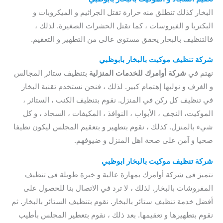
البخار كذلك تنطلق منه حرارة تقتل الجراثيم و الميكروبات و
البكتريا و الفيروسات ، كما تقتل الحشرات الصغيرة. لذلك ،
فالتنظيف بالبخار يحقق مستوى عالى من التطهير و التعقيم.
شركة تنظيف موكيت بالبخار بابوظبي
نهتم في
شركة أوامرك للخدمات المنزلية
بتنظيف ستائر المجالس
و الغرف و نوليها إهتمام كبير. لذلك ، فنحن نستخدم تقنية البخار
في تنظيف كل ركن في المنزل. نقوم بتنظيف الكنب ، الستائر ،
الموكيت، النجف ، الأبواب ، النوافذ ، المكيفات ، السجاد ، و كل
شيء بالمنزل. كذلك ، نقوم بتطهير و بتعقيم المجلس ليكون نظيفا
صحيا و آمن على صحة اهل المنزل و ضيوفهم.
شركة تنظيف موكيت بالبخار ابوظبي
نتميز في شركة أوامرك بمهارة عالية و خبرة طويلة في تنظيف
المفروشات بالبخار. لذلك ، لا ترد في الاتصال بنا للحصول على
أفضل خدمة تنظيف ستائر بالبخار. نقوم بتنظيف الستائر بالبخار. ثم
نقوم بتطهيرها و تعقيمها. بعد ذلك ، نقوم بتعطير المجلس بأطيب