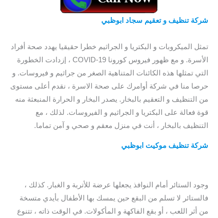
شركة تنظيف و تعقيم سجاد ابوظبي
/ افضل شركة تطهير و تعقيم
سجاد بابوظبي / افضل شركة تطهير و تعقيم سجاد في ابو ظبي
تمثل الميكروبات و البكتريا و الجراثيم خطرا حقيقيا يهدد صحة أفراد
الأسرة. و مع ظهور فيروس كورونا COVID-19 ، إزدادت الخطورة
التي تمثلها هذه الكائنات المتناهية الصغر من جراثيم و فيروسات. و
حرصا منا في شركة أوامرك على صحة الاسرة ، نقدم أعلى مستوى
من التنظيف و التعقيم بالبخار. يصدر البخار و الحرارة المنبعثة منه
قوة فعالة على البكتريا و الجراثيم و الفيروسات. لذلك ، مع
التنظيف بالبخار ، أنت في منزل معقم و صحي و آمن تماما.
شركة تنظيف موكيت ابوظبي
/ افضل شركة تنظيف موكيت
بابوظبي / افضل شركة تنظيف موكيت في ابوظبي / ارخص شركة
تنظيف موكيت بابوظبي
وجود الستائر أمام النوافذ يجعلها عرضة للأتربة و الغبار. كذلك ،
فالستائر لا تسلم من البقع حين يمسك بها الأطفال بأيدي متسخة
من أثر اللعب ، أو بقع الفاكهة و المأكولات. في الوقت ذاته ، تتنوع