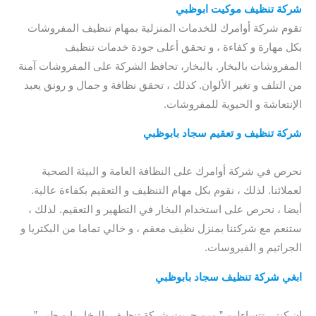
شركة تنظيف موكيت ابوظبي
/ شركة تنظيف موكيت بابوظبي
تقوم شركة أوامرك للخدمات المنزلية بمهام تنظيف المفروشات
بكل مهارة و كفاءة ، و تحقق أعلى جودة خدمات تنظيف
المفروشات بالبخار. بالبخار، تحافظ الشركة على المفروشات آمنة
من التلف و تغير الألوان. كذلك ، تحقق نظافة و جمال و رونق يعيد
الإنتعاشة و الحيوية للمفروشات.
شركة تنظيف و تعقيم سجاد بابوظبي
/ شركة تنظيف و تعقيم سجاد
ابوظبي
نحرص في شركة أوامرك على النظافة العامة و البيئة الصحية
لعملائنا. لذلك ، نقوم بكل مهام التنظيف و التعقيم بكفاءة عالية.
أيضا ، نحرص على استخدام البخار في التطهير و التعقيم. لذلك ،
ستنعم مع شركتنا بمنزل نظيف معقم ، و خالي تماما من البكتريا و
الجراثيم و الفيروسات.
ابغي شركة تنظيف سجاد بابوظبي
/ شركة تنظيف سجاد في
ابوظبي / شركة تنظيف سجاد في ابوظبي
إن كنتي تتساءلين ” مين جربت شركة تنظيف بالبخار بابو ظبي” ،