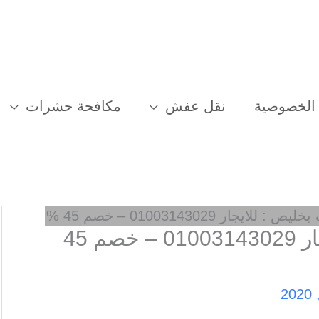
الخصوصية
نقل عفش
مكافحة حشرات
ايجار 01003143029 – خصم 45 %
شركة تنظيف بخليص : للايجار 01003143029 – خصم 45