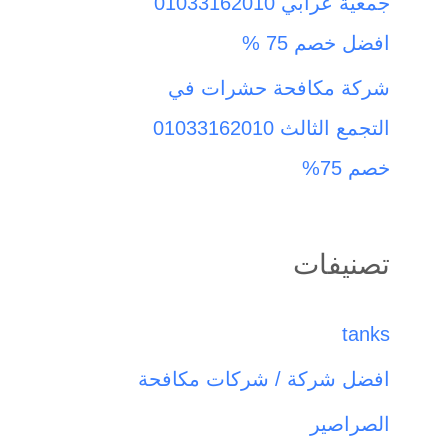
جمعية عرابي 01033162010
افضل خصم 75 %
شركة مكافحة حشرات في
التجمع الثالث 01033162010
خصم 75%
تصنيفات
tanks
افضل شركة / شركات مكافحة
الصراصير