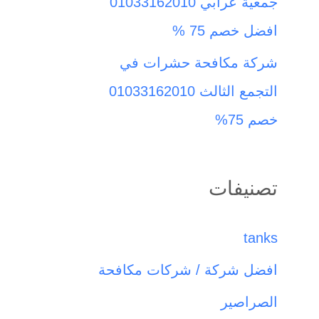
جمعية عرابي 01033162010
افضل خصم 75 %
شركة مكافحة حشرات في
التجمع الثالث 01033162010
خصم 75%
تصنيفات
tanks
افضل شركة / شركات مكافحة
الصراصير