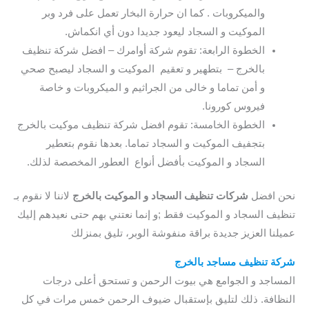
والميكروبات . كما ان حرارة البخار تعمل على فرد وبر
الموكيت و السجاد ليعود جديدا دون أي انكماش.
الخطوة الرابعة: تقوم شركة أوامرك – افضل شركة تنظيف
بالخرج – بتطهير و تعقيم الموكيت و السجاد ليصبح صحي
و أمن تماما و خالى من الجراثيم و الميكروبات و خاصة
فيروس كورونا.
الخطوة الخامسة: تقوم افضل شركة تنظيف موكيت بالخرج
بتجفيف الموكيت و السجاد تماما. بعدها نقوم بتعطير
السجاد و الموكيت بأفضل أنواع العطور المخصصة لذلك.
نحن افضل
شركات تنظيف السجاد و الموكيت بالخرج
لاننا لا نقوم بـ
تنظيف السجاد و الموكيت فقط ;و إنما نعتني بهم حتى نعيدهم إليك
عميلنا العزيز جديدة براقة منفوشة الوبر، تليق بمنزلك
شركة تنظيف مساجد بالخرج
المساجد و الجوامع هي بيوت الرحمن و تستحق أعلى درجات
النظافة. ذلك لتليق بإستقبال ضيوف الرحمن خمس مرات في كل