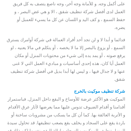
على أكمل وجه. و للأمانة وجه أخر، وجه ناصع يتصف به كل فريق
العمل لدى أفضل شركة تنظيف شقق ، الا و هي غض البصر ، و
حفظ السمع ، و كف اليد و اللسان عن كل ما يسيء للعمبل أو
يضره.
فدائما و أبدا لا و لن تجد أحد أفراد العمالة في شركة أوامرك يسترق
السمع ، أو يزوغ بالبصر إلا ما لا يخصه ، أو يتكلم في مالا يعنيه ، او
يرفع صوته ، أو يمد يده إلى شيء من محتويات المنزل أو مكان
العمل أيا كان، هذه إحدى أساسيات و مباديء العمل التي لا غنى
عنها و لا جدال فيها ، و ليس لها أبدا بديل في أفضل شركة تنظيف
شقق.
شركة تنظيف موكيت بالخرج
الموكيت هو الأكثر عرضة للأوساخ و البقع داخل المنزل. فباستمرار
أقدامنا و أقدام الضيوف تدوس عليها مما يعرضها لأثار عرق الأقدام
و الأتربة العالقة بها. كما أن كل ما يسكب من مشروبات ساخنة أو
باردة يقع على السجاد و يخلف بقع يصعب تنظيفها. قد تحاول سيدة
المنزل تنظيف الموكيت و السجاد و ازالة البقع بنفسها لكن ذلك قد