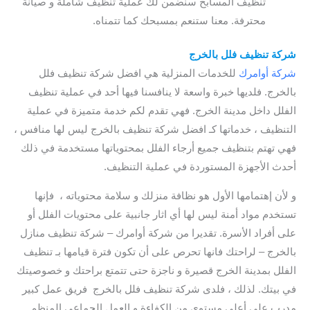
تنظيف المسابح سنضمن لك عملية تنظيف شاملة و صيانة
محترفة. معنا ستنعم بمسبحك كما تتمناه.
شركة تنظيف فلل بالخرج
شركة أوامرك
للخدمات المنزلية هي افضل شركة تنظيف فلل
بالخرج. فلديها خبرة واسعة لا ينافسنا فيها أحد في عملية تنظيف
الفلل داخل مدينة الخرج. فهي تقدم لكم خدمة متميزة في عملية
التنظيف ، خدماتها كـ افضل شركة تنظيف بالخرج ليس لها منافس ،
فهي تهتم بتنظيف جميع أرجاء الفلل بمحتوياتها مستخدمة في ذلك
أحدث الأجهزة المستوردة في عملية التنظيف.
و لأن إهتمامها الأول هو نظافة منزلك و سلامة محتوياته ، فإنها
تستخدم مواد أمنة ليس لها أي اثار جانبية على محتويات الفلل أو
على أفراد الأسرة. تقديرا من شركة أوامرك – شركة تنظيف منازل
بالخرج – لراحتك فانها تحرص على أن تكون فترة قيامها بـ تنظيف
الفلل بمدينة الخرج قصيرة و ناجزة حتى تتمتع براحتك و خصوصيتك
في بيتك. لذلك ، فلدى شركة تنظيف فلل بالخرج فريق عمل كبير
مدرب على أعلى مستوى من الكفاءة و العمل الجماعي المنظم.