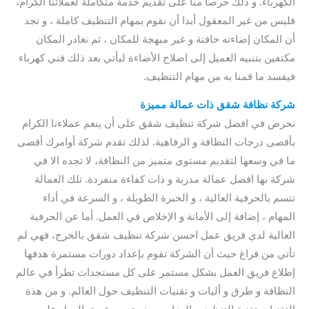
الكهرباء. و ذلك حرصا منا على تقديم خدمة متكاملة لعملائنا الكرام،
فليس من غير المعقول أبدا أن نقوم بمهام التنظيف كاملة ، و نجد
أن المكان إضاءته خافتة و غير مبهجة للمكان ، ثم نغادر المكان
مكتفين بتنبيه العميل إلى اصلاح الأضاءة ليأتي بعد ذلك فني كهرباء
فيفسد ما قمنا به من مهام التنظيف.
شركة نظافة شقق ذات عمالة مميزة
نحرص في افضل شركة تنظيف شقق على أن ينعم عملاءنا الكرام
بأقصى درجات النظافة و الرفاهية. لذلك تقدم شركة أوامرك أقصى
ما في وسعها لتقديم مستوى متميز من النظافة، لا تجده الا في
شركة بها افضل عمالة مدربة و ذات كفاءة منفردة. تلك العمالة
تتسم بالحرفية العالية ، و الخبرة الطويلة ، و السرعة في أداء
المهام ، إضافة إلى الأمانة و الإخلاص في العمل. أما عن الحرفية
العالية لدي فريق عمل احسن شركة تنظيف شقق بالخرج، فهي لم
تأتي من فراغ حيث أن الشركة تقوم بإعداد دورات مستمرة هدفها
إطلاع فريق العمل بشكل مستمر على كل مستجدات تطرأ في عالم
النظافة و طرق و أليات و تقنيات التنظيف حول العالم. و من هذة