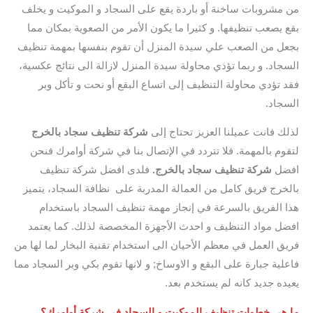
من مشروبات ساخنة أو باردة يقع على السجاد و الموكيت و يخلف
بقع يصعب تنظيفها. و كثيرا ما يكون الأمر من الصعوية بمكان مما
بجعل من الصعب علي سيدة المنزل أن تقوم بنفسها بمهمة تنظيف
السجاد. و ربما تؤدي محاولة سيدة المنزل لازالة الى نتائج عكسية،
فقد تؤدي محاولة التنظيف إلى اتساع البقع أو نحت و تأكل وبر
السجاد.
لذلك فانت عميلنا العزيز تحتاج إلى
شركة تنظيف سجاد بالخرج
لتقوم بالمهمة. فلا تتردد في الإتصال بنا في شركة أوامرك فنحن
افضل
شركة
تنظيف سجاد بالخرج.
فلدى افضل شركة تنظيف
بالخرج فريق كامل من العمالة المدربة على نظافة السجاد، يتميز
هذا الفريق بالسرعة في إنجاز مهمة تنظيف السجاد باستخدام
افضل مواد التنظيف و احدث الأجهزة المخصصة لذلك. كما يعتمد
فريق العمل في معظم الأحيان الى استخدام تقنية البخار لما لها من
فاعلية جبارة على البقع و الاوساخ; و لانها تقوم بكي وبر السجاد مما
يعيده جديد كانه لم يستخدم بعد.
ما هي خطوات تنظيف الموكيت و السجاد في شركة أوامرك؟