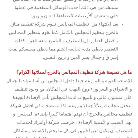
مستخدمين في ذلك أحدث الوسائل المتقدمة في عملية
جلي وتنظيف آلأرضيات لأعطاءها لمعان وبريق.
بعد الانتهاء من تنظيف المجالس تقوم شركة تنظيف منازل
بالخرج بتعقيم المجلس بالكامل كما نقوم بتعطير المجالس
بـافضل العطور. إن التنظيف و التلميع متعة للعين. كذلك
التعطير يعطي متعة لحاسة الشم مما يعطي مجلسكم نفحة
إشراق و جمال يسر العين و يريح النفس.
ما هي
نصيحة شركة تنظيف المجالس بالخرج لعملائها الكرام؟
الإضاءة القوية و الموزعة جيدا داخل المجلس من أساسيات الجمال
و الاشراق و السر وراء روح البهجة في المكان. مع وجود تنظيف
على مستوى عالي و تلميع لــ اثاث المجلس تأتي الإضاءة الجيدة
لتجعل مجلسك يتلألأ جمالا و روعة. لذلك ننصحك في افضل
شركة
تنظيف مجالس بالخرج
أن تهتم إهتماما كبيرا بإضاءة المجلس. و
لهذا السبب و لأهمية الإضاءة ، حرصت شركة أوامرك لخدمات
التنظيف أن يكون لديها فنيين في كل ما يخص الإضاءة و مشاكل