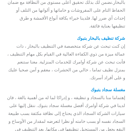
بالبخار.نضمن لك بذلك تحقيق أعلى مستوى من النظافة مع ضمان
الحفاظ التام على المفروشات و خاماتها و ألوانها من التلف أو
إحداث أي ضرر لها. فلدينا خبراء بكافة أنواع الأقمشة و طرق
تنظيفها بعناية فائقة.
شركة تنظيف بالبخار بتبوك
إن كنت تبحث عن شركة متخصصة في التنظيف بالبخار ، ذات
عمالة ميزة من ذوي الكفاءة العالية في القيام بكل مهام التنظيف ،
فأنت تبحث عن شركة أوامرك للخدمات المنزلية. معنا ستنعم
بمنزل نظيف تماما ، خالي من الحشرات ، معقم و آمن صحيا عليك
و على أفراد أسرتك.
مغسلة سجاد بتبوك
إهتماما منا بالسجاد و تنظيفه ، و إدراكا لما له من أهمية بالغة ، فان
لدينا في شركة أوامرك أفضل مغسلة سجاد بتبوك. ننقل إليها على
سيارات الشركة السجاد الذي يحتاج إلى نظافة مكثفة بسب طبيعة
السجاد نفسه أو بسب خامته أو نظرا لتعرضه لمقدار من الأوساخ و
البقع يجعل من المستحيل تنظيفها في مكانها. بعد التنظيف في