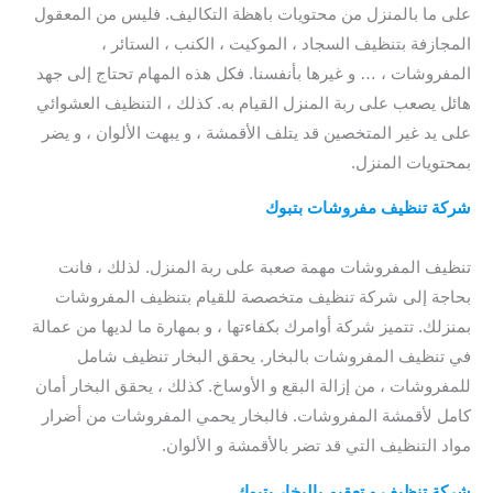
على ما بالمنزل من محتويات باهظة التكاليف. فليس من المعقول
المجازفة بتنظيف السجاد ، الموكيت ، الكنب ، الستائر ،
المفروشات ، … و غيرها بأنفسنا. فكل هذه المهام تحتاج إلى جهد
هائل يصعب على ربة المنزل القيام به. كذلك ، التنظيف العشوائي
على يد غير المتخصين قد يتلف الأقمشة ، و يبهت الألوان ، و يضر
بمحتويات المنزل.
شركة تنظيف مفروشات بتبوك
/ شركة تنظيف ستائر بتبوك / شركة
تنظيف الستائر بتبوك / شركة تنظيف مفروشات بتبوك
تنظيف المفروشات مهمة صعبة على ربة المنزل. لذلك ، فانت
بحاجة إلى شركة تنظيف متخصصة للقيام بتنظيف المفروشات
بمنزلك. تتميز شركة أوامرك بكفاءتها ، و بمهارة ما لديها من عمالة
في تنظيف المفروشات بالبخار. يحقق البخار تنظيف شامل
للمفروشات ، من إزالة البقع و الأوساخ. كذلك ، يحقق البخار أمان
كامل لأقمشة المفروشات. فالبخار يحمي المفروشات من أضرار
مواد التنظيف التي قد تضر بالأقمشة و الألوان.
شركة تنظيف و تعقيم بالبخار بتبوك
/ شركة تنظيف الستائر بتبوك