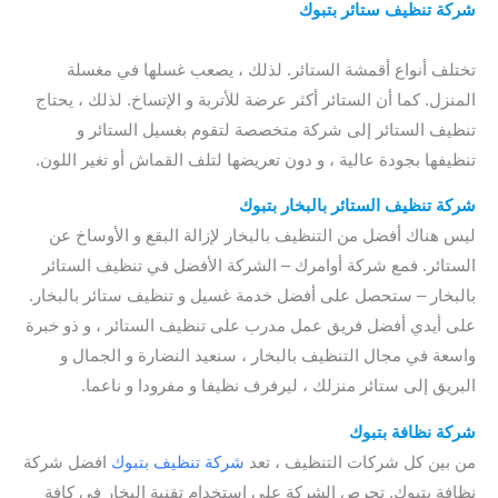
شركة تنظيف ستائر بتبوك
/ شركة تنظيف الموكيت بتبوك / افضل
شركة تنظيف الموكيت بتبوك
تختلف أنواع أقمشة الستائر. لذلك ، يصعب غسلها في مغسلة
المنزل. كما أن الستائر أكثر عرضة للأتربة و الإتساخ. لذلك ، يحتاج
تنظيف الستائر إلى شركة متخصصة لتقوم بغسيل الستائر و
تنظيفها بجودة عالية ، و دون تعريضها لتلف القماش أو تغير اللون.
شركة تنظيف الستائر بالبخار بتبوك
ليس هناك أفضل من التنظيف بالبخار لإزالة البقع و الأوساخ عن
الستائر. فمع شركة أوامرك – الشركة الأفضل في تنظيف الستائر
بالبخار – ستحصل على أفضل خدمة غسيل و تنظيف ستائر بالبخار.
على أيدي أفضل فريق عمل مدرب على تنظيف الستائر ، و ذو خبرة
واسعة في مجال التنظيف بالبخار ، سنعيد النضارة و الجمال و
البريق إلى ستائر منزلك ، ليرفرف نظيفا و مفرودا و ناعما.
شركة نظافة بتبوك
من بين كل شركات التنظيف ، تعد
شركة تنظيف بتبوك
افضل شركة
نظافة بتبوك. تحرص الشركة على استخدام تقنية البخار في كافة