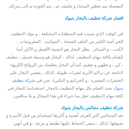
المغسلة يتم تعطير السجاد و تغليفه. ثم ، يتم العودة به إلى منزلك.
افضل
شركة تنظيف بالبخار بتبوك
/ شركة تنظيف بالبخار بتبوك /
ارخص شركة تنظيف بالبخار بتبوك / افضل شركة تنظيف بخار بتبوك
في الوقت الذي تسبب فيه المنظفات المختلفة ، و مواد التنظيف
الغير آمنة الكثير من التلف للسجاد ، الموكيت ، المفروشات ،
الكنب ، و الستائر ، يظل البخار هو التقنية الأفضل و الأكثر أمنا
للقيام بكافة مهام التنظيف. لذلك ، البخار هو وسيلة غسيل ، تنظيف
، كي ، و تطهير و تعقيم. كما أن البخار يخلصك من الروائح الكريهة
الناتجة عن تراكم الأتربة لفترات طويلة. كذلك ، يقضي البخار على
الحشرات الصغيرة ، و الجراثيم و البكتريا. نحن في
شركة تنظيف
بتبوك
نجيد القيام بكل مهام التنظيف بالبخار. استخدامنا للبخار في
كافة مهام التنظيف جعل منا خبراء في هذا المجال و بلا منافس.
شركة تنظيف مجالس بالبخار بتبوك
تعد المجالس أكثر الغرف أهمية و أكثرها استخدام من قبل الأسرة و
ضيوفها. لذلك ، ينبغي الحفاظ عليها نظيفة و مرتبة ، و في أبهي