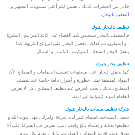
خالي من الحشرات. كذلك ، نضمن لكم أعلى مستويات التطهير و
التعقيم بالبخار
.
تنظيف بالبخار بتبوك
فالتنظيف بالبخار سيضمن لكم القضاء على كافة الجراثيم ، البكتريا
، و الميكروبات. كذلك ، يقضي البخار على الروائح الكريهة. كما
ينعش البخار السجاد ، الموكيت ، الكنب ، و الستائر.
تنظيف بخار بتبوك
كما يحقق البخار أعلى مستويات تنظيف الحمامات و المطابخ. لأن
المواد المنظفة تمثل خطورة و أضرارا بالغة خاصة عند تنظيف
المطابخ. لذلك ، يجب الحرص عند تنظيف المطابخ ، كي لا نعرض
الطعام لمواد كيميائية غير آمنة.
شركة تنظيف مساجد بالبخار بتبوك
تحظى المساجد باهتمام كبير لدى شركة أوامرك ، فهى بيوت الله و
تنظيفها بعناية و إهتمام بالغ واجب ديني. نحرص في الشركة على ألا
يعوق عملنا إقامة الشعائر و الصلوات. لذلك ، نقوم بكل مهام