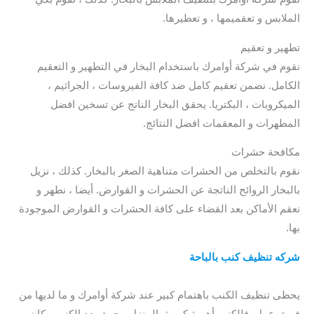
الملابس و تعقميمها ، و تعطيرها.
تطهير و تعقيم
نقوم في شركة أوامرك باستخدام البخار في التطهير و التعقيم
الكامل. نضمن تعقيم كامل ضد كافة الفيروسات ، الجراثيم ،
الميكروبات ، البكتريا. يحقق البخار الناتج عن تسخين افضل
المطهرات و المعقمات افضل النتائج.
مكافحة حشرات
نقوم بالتخلص من الحشرات متناهية الصغر بالبخار. كذلك ، نزيل
بالبخار الروائح الناتجة عن الحشرات و القوارض. أيضا ، نطهر و
نعقم الأماكن بعد القضاء على كافة الحشرات و القوارض الموجودة
بها.
شركه تنظيف كنب بالباحة
/ شركة تنظيف سجاد بالباحة / افضل
شركة تنظيف سجاد بالباحة / أرخص شركة تنظيف سجاد بالباحة
يحظى تنظيف الكنب باهتمام كبير عند شركة أوامرك و ما لديها من
فريق عمل. فللكنب أهمية كبيرة بالمنزل ، حيث يعد الكنب مكان