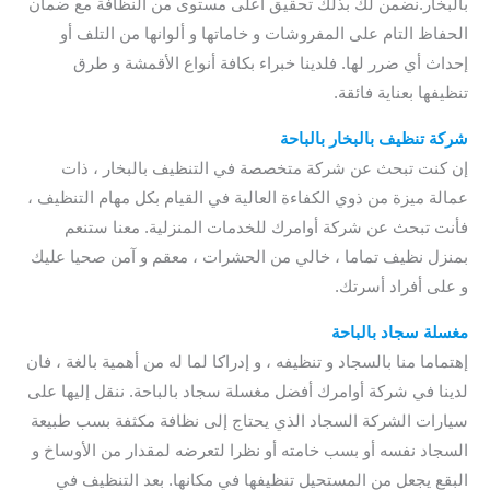
بالبخار.نضمن لك بذلك تحقيق أعلى مستوى من النظافة مع ضمان
الحفاظ التام على المفروشات و خاماتها و ألوانها من التلف أو
إحداث أي ضرر لها. فلدينا خبراء بكافة أنواع الأقمشة و طرق
تنظيفها بعناية فائقة.
شركة تنظيف بالبخار بالباحة
إن كنت تبحث عن شركة متخصصة في التنظيف بالبخار ، ذات
عمالة ميزة من ذوي الكفاءة العالية في القيام بكل مهام التنظيف ،
فأنت تبحث عن شركة أوامرك للخدمات المنزلية. معنا ستنعم
بمنزل نظيف تماما ، خالي من الحشرات ، معقم و آمن صحيا عليك
و على أفراد أسرتك.
مغسلة سجاد بالباحة
إهتماما منا بالسجاد و تنظيفه ، و إدراكا لما له من أهمية بالغة ، فان
لدينا في شركة أوامرك أفضل مغسلة سجاد بالباحة. ننقل إليها على
سيارات الشركة السجاد الذي يحتاج إلى نظافة مكثفة بسب طبيعة
السجاد نفسه أو بسب خامته أو نظرا لتعرضه لمقدار من الأوساخ و
البقع يجعل من المستحيل تنظيفها في مكانها. بعد التنظيف في