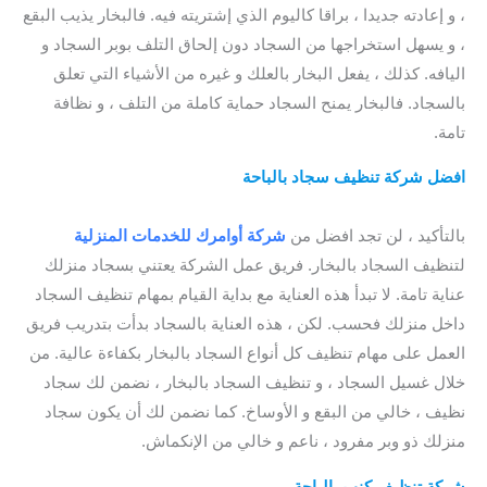
، و إعادته جديدا ، براقا كاليوم الذي إشتريته فيه. فالبخار يذيب البقع
، و يسهل استخراجها من السجاد دون إلحاق التلف بوبر السجاد و
اليافه. كذلك ، يفعل البخار بالعلك و غيره من الأشياء التي تعلق
بالسجاد. فالبخار يمنح السجاد حماية كاملة من التلف ، و نظافة
تامة.
افضل
شركة تنظيف سجاد بالباحة
/ شركة تنظيف السجاد بالباحة /
شركة تنظيف الكنب بالباحة / أفضل شركة تنظيف كنب بالباحة
بالتأكيد ، لن تجد افضل من
شركة أوامرك للخدمات المنزلية
لتنظيف السجاد بالبخار. فريق عمل الشركة يعتني بسجاد منزلك
عناية تامة. لا تبدأ هذه العناية مع بداية القيام بمهام تنظيف السجاد
داخل منزلك فحسب. لكن ، هذه العناية بالسجاد بدأت بتدريب فريق
العمل على مهام تنظيف كل أنواع السجاد بالبخار بكفاءة عالية. من
خلال غسيل السجاد ، و تنظيف السجاد بالبخار ، نضمن لك سجاد
نظيف ، خالي من البقع و الأوساخ. كما نضمن لك أن يكون سجاد
منزلك ذو وبر مفرود ، ناعم و خالي من الإنكماش.