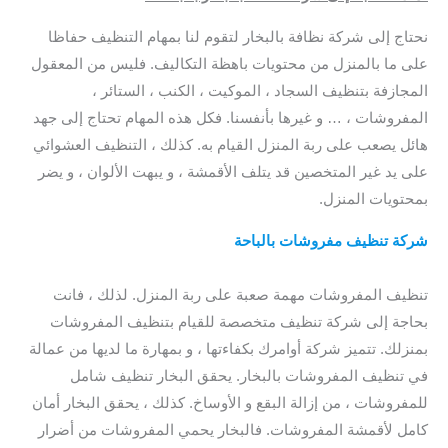
نحتاج إلى شركة نظافة بالبخار لتقوم لنا بمهام التنظيف حفاظا
على ما بالمنزل من محتويات باهظة التكاليف. فليس من المعقول
المجازفة بتنظيف السجاد ، الموكيت ، الكنب ، الستائر ،
المفروشات ، … و غيرها بأنفسنا. فكل هذه المهام تحتاج إلى جهد
هائل يصعب على ربة المنزل القيام به. كذلك ، التنظيف العشوائي
على يد غير المتخصين قد يتلف الأقمشة ، و يبهت الألوان ، و يضر
بمحتويات المنزل.
شركة تنظيف مفروشات بالباحة
/ شركة تنظيف ستائر بالباحة /
شركة تنظيف الستائر بالباحة / شركة تنظيف مفروشات بالباحة
تنظيف المفروشات مهمة صعبة على ربة المنزل. لذلك ، فانت
بحاجة إلى شركة تنظيف متخصصة للقيام بتنظيف المفروشات
بمنزلك. تتميز شركة أوامرك بكفاءتها ، و بمهارة ما لديها من عمالة
في تنظيف المفروشات بالبخار. يحقق البخار تنظيف شامل
للمفروشات ، من إزالة البقع و الأوساخ. كذلك ، يحقق البخار أمان
كامل لأقمشة المفروشات. فالبخار يحمي المفروشات من أضرار