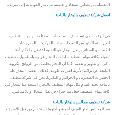
المغسلة يتم تعطير السجاد و تغليفه. ثم ، يتم العودة به إلى منزلك.
افضل
شركة تنظيف بالبخار بالباحة
/ شركة تنظيف بالبخار بالباحة /
ارخص شركة تنظيف بالبخار بالباحة / افضل شركة تنظيف بخار
بالباحة
في الوقت الذي تسبب فيه المنظفات المختلفة ، و مواد التنظيف
الغير آمنة الكثير من التلف للسجاد ، الموكيت ، المفروشات ،
الكنب ، و الستائر ، يظل البخار هو التقنية الأفضل و الأكثر أمنا
للقيام بكافة مهام التنظيف. لذلك ، البخار هو وسيلة غسيل ، تنظيف
، كي ، و تطهير و تعقيم. كما أن البخار يخلصك من الروائح الكريهة
الناتجة عن تراكم الأتربة لفترات طويلة. كذلك ، يقضي البخار على
الحشرات الصغيرة ، و الجراثيم و البكتريا. نحن في
شركة تنظيف
بالباحة نجيد القيام بكل مهام التنظيف بالبخار. استخدامنا للبخار في
كافة مهام التنظيف جعل منا خبراء في هذا المجال و بلا منافس.
شركة تنظيف مجالس بالبخار بالباحة
تعد المجالس أكثر الغرف أهمية و أكثرها استخدام من قبل الأسرة و