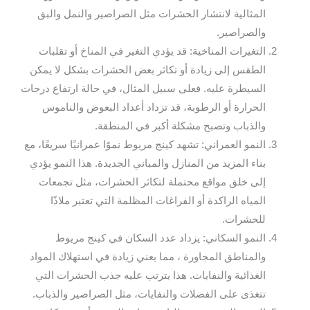
المثالية لانتشار الحشرات مثل الصراصير والنمل والبق
والصراصير.
التغيرات المناخية: قد يؤدي التغير في المناخ أو تقلبات
الطقس إلى زيادة أو تكاثر بعض الحشرات بشكل لا يمكن
السيطرة عليه. فعلى سبيل المثال، في حالة ارتفاع درجات
الحرارة أو الرطوبة، قد تزداد أعداد البعوض والناموس
والذباب وتصبح مشكلة أكبر في المنطقة.
النمو العمراني: تشهد كينج مريوط نموًا عمرانيًا سريعًا، مع
بناء المزيد من المنازل والمباني الجديدة. هذا النمو يؤدي
إلى خلق مواقع محتملة لتكاثر الحشرات، مثل تجمعات
المياه الراكدة أو الفراغات المظلمة التي تعتبر ملاذًا
للحشرات.
النمو السكاني: يزداد عدد السكان في كينج مريوط
والمناطق المجاورة ، مما يعني زيادة في استهلاك المواد
الغذائية والنفايات. هذا يترتب عليه جذب الحشرات التي
تتغذى على الفضلات والنفايات، مثل الصراصير والذباب.