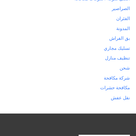
الصراصير
الفئران
المدونة
بق الفراش
تسليك مجاري
تنظيف منازل
شحن
شركة مكافحة
مكافحة حشرات
نقل عفش