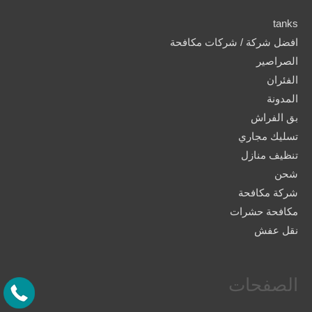
tanks
افضل شركة / شركات مكافحة
الصراصير
الفئران
المدونة
بق الفراش
تسليك مجاري
تنظيف منازل
شحن
شركة مكافحة
مكافحة حشرات
نقل عفش
الصفحات