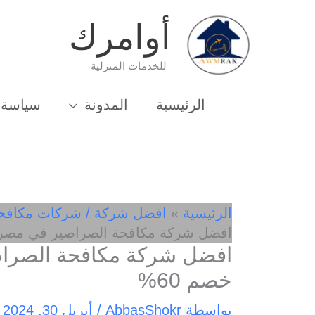
خطي
أوامرك
لى
لمحتوى
للخدمات المنزلية
الرئيسية
المدونة
سياسة 
الرئيسية
افضل شركة / شركات مكافح
افضل شركة مكافحة الصراصير في مصر 01033162010 خصم 60
خصم 60%
بواسطة
AbbasShokr
/
أبريل 30, 2024