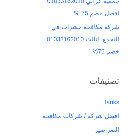
جمعية عرابي 01033162010
افضل خصم 75 %
شركة مكافحة حشرات في
التجمع الثالث 01033162010
خصم 75%
تصنيفات
tanks
افضل شركة / شركات مكافحة
الصراصير