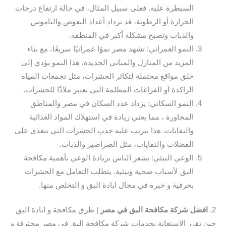
السيطرة عليه. فعلى سبيل المثال، في حالة ارتفاع درجات
الحرارة أو الرطوبة، قد تزداد أعداد البعوض والناموس
والذباب وتصبح مشكلة أكبر في المنطقة.
النمو العمراني: تشهد مصر نموًا عمرانيًا سريعًا، مع بناء
المزيد من المنازل والمباني الجديدة. هذا النمو يؤدي إلى
خلق مواقع محتملة لتكاثر الحشرات، مثل تجمعات المياه
الراكدة أو الفراغات المظلمة التي تعتبر ملاذًا للحشرات.
النمو السكاني: يزداد عدد السكان في مصر والمناطق
المجاورة ، مما يعني زيادة في استهلاك المواد الغذائية
والنفايات. هذا يترتب عليه جذب الحشرات التي تتغذى على
الفضلات والنفايات، مثل الصراصير والذباب.
الوعي البيئي: يشعر الناس بزيادة الوعي بأهمية مكافحة
البق لأسباب صحية وبيئية. يتطلب التعامل مع الحشرات
بحرفية و خبرة في مجال ابادة البق و التخلص منها.
2.
افضل شركة مكافحة البق في مصر
| طرق مكافحة و ابادة البق
حين تقرر الاستعانة بخدمات شركة مكافحة البق في مصر محترفة و