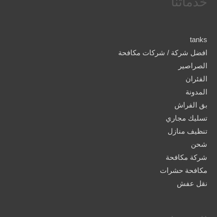
خدماتنا
tanks
افضل شركة / شركات مكافحة
الصراصير
الفئران
المدونة
بق الفراش
تسليك مجاري
تنظيف منازل
شحن
شركة مكافحة
مكافحة حشرات
نقل عفش