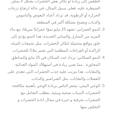
الطقس إلى زيادة أو تكاثر بعض الحشرات بشكل لا يمكن
السيطرة عليه. فعلى سبيل المثال، في حالة ارتفاع درجات
الحرارة أو الرطوبة، قد تزداد أعداد البعوض والناموس
والذباب وتصبح مشكلة أكبر في المنطقة.
النمو العمراني: تشهد 15 مايو نموًا عمرانيًا سريعًا، مع بناء
المزيد من المنازل والمباني الجديدة. هذا النمو يؤدي إلى
خلق مواقع محتملة لتكاثر الحشرات، مثل تجمعات المياه
الراكدة أو الفراغات المظلمة التي تعتبر ملاذًا للحشرات.
النمو السكاني: يزداد عدد السكان في 15 مايو والمناطق
المجاورة ، مما يعني زيادة في استهلاك المواد الغذائية
والنفايات. هذا يترتب عليه جذب الحشرات التي تتغذى على
الفضلات والنفايات، مثل الصراصير والذباب.
الوعي البيئي: يشعر الناس بزيادة الوعي بأهمية مكافحة
الحشرات لأسباب صحية وبيئية. يتطلب التعامل مع
الحشرات بحرفية و خبرة في مجال ابادة الحشرات و
التخلص منها.