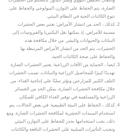
وانتقال الحمض النووي ونشر البذور. بالتحكم في الحشرات
الضارة، يتم الحفاظ على التوازن البيولوجي والحفاظ على
تنوع الكائنات الحية في النظام البيئي.
كذلك ، الحد من انتشار الأمراض: تعتبر بعض الحشرات
مسببة للأمراض، إذ يمكنها نقل البكتيريا والفيروسات إلى
النباتات والحيوانات والبشر. من خلال مكافحة هذه
الحشرات، يتم الحد من انتشار الأمراض المرتبطة بها
والحفاظ على صحة الكائنات الحية.
ايضا ، الحماية من الآفات الزراعية: يعتبر الحشرات الضارة
تهديدًا كبيرًا للمحاصيل الزراعية والنباتات. تسبب الحشرات
التلف الكبير للمزارعين وتؤثر سلبًا على إنتاجية الغذاء. من
خلال مكافحة الحشرات الضارة، يمكن الحد من الخسائر
الزراعية والمساهمة في توفير الغذاء الكافي للسكان.
كذلك ، الحفاظ على البيئة الطبيعية: في بعض الحالات، يتم
استخدام المبيدات الحشرية لمكافحة الحشرات الضارة. ومع
ذلك، يجب استخدامها بحذر للحفاظ على التوازن البيئي
وتجنب التأثيرات السلبية على الحشرات النافعة والكائنات