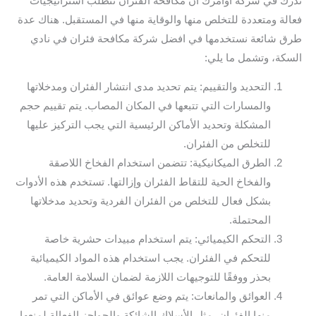
ندرك في شركة أوامرك أن مكافحة الفئران تتطلب استراتيجيات
فعالة ومتعددة للتخلص منها والوقاية منها في المستقبل. هناك عدة
طرق شائعة نستخدمها في افضل شركة مكافحة فئران في نادي
السكة، وتشمل ما يلي:
التحديد والتقييم: يتم تحديد مدى انتشار الفئران ومدخلاتها
والمسارات التي تتبعها في المكان المصاب. يتم تقييم حجم
المشكلة وتحديد الأماكن الرئيسية التي يجب التركيز عليها
للتخلص من الفئران.
الطرق الميكانيكية: تتضمن استخدام الفخاخ اللاصقة
والفخاخ الحية للتقاط الفئران وإزالتها. تستخدم هذه الأدوات
بشكل فعال للتخلص من الفئران الفردية وتحديد مدخلاتها
المحتملة.
التحكم الكيميائي: يتم استخدام مبيدات حشرية خاصة
للتحكم في الفئران. يجب استخدام هذه المواد الكيميائية
بحذر ووفقًا للتوجيهات اللازمة لضمان السلامة العامة.
العوائق والمانعات: يتم وضع عوائق في الأماكن التي تمر
منها الفئران، مثل الأسلاك الشائكة والحواجز الفعالة لمنعها