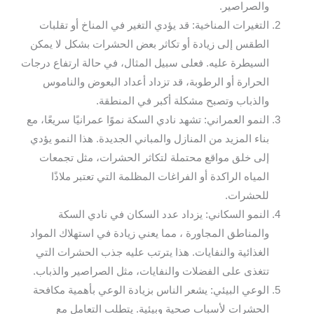
والصراصير.
التغيرات المناخية: قد يؤدي التغير في المناخ أو تقلبات
الطقس إلى زيادة أو تكاثر بعض الحشرات بشكل لا يمكن
السيطرة عليه. فعلى سبيل المثال، في حالة ارتفاع درجات
الحرارة أو الرطوبة، قد تزداد أعداد البعوض والناموس
والذباب وتصبح مشكلة أكبر في المنطقة.
النمو العمراني: تشهد نادي السكة نموًا عمرانيًا سريعًا، مع
بناء المزيد من المنازل والمباني الجديدة. هذا النمو يؤدي
إلى خلق مواقع محتملة لتكاثر الحشرات، مثل تجمعات
المياه الراكدة أو الفراغات المظلمة التي تعتبر ملاذًا
للحشرات.
النمو السكاني: يزداد عدد السكان في نادي السكة
والمناطق المجاورة ، مما يعني زيادة في استهلاك المواد
الغذائية والنفايات. هذا يترتب عليه جذب الحشرات التي
تتغذى على الفضلات والنفايات، مثل الصراصير والذباب.
الوعي البيئي: يشعر الناس بزيادة الوعي بأهمية مكافحة
الحشرات لأسباب صحية وبيئية. يتطلب التعامل مع