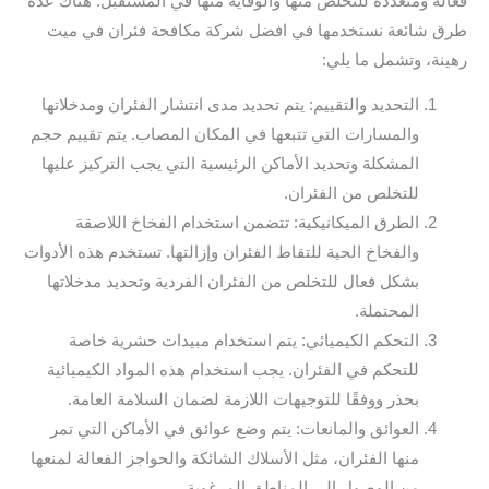
فعالة ومتعددة للتخلص منها والوقاية منها في المستقبل. هناك عدة
طرق شائعة نستخدمها في افضل شركة مكافحة فئران في ميت
رهينة، وتشمل ما يلي:
التحديد والتقييم: يتم تحديد مدى انتشار الفئران ومدخلاتها
والمسارات التي تتبعها في المكان المصاب. يتم تقييم حجم
المشكلة وتحديد الأماكن الرئيسية التي يجب التركيز عليها
للتخلص من الفئران.
الطرق الميكانيكية: تتضمن استخدام الفخاخ اللاصقة
والفخاخ الحية للتقاط الفئران وإزالتها. تستخدم هذه الأدوات
بشكل فعال للتخلص من الفئران الفردية وتحديد مدخلاتها
المحتملة.
التحكم الكيميائي: يتم استخدام مبيدات حشرية خاصة
للتحكم في الفئران. يجب استخدام هذه المواد الكيميائية
بحذر ووفقًا للتوجيهات اللازمة لضمان السلامة العامة.
العوائق والمانعات: يتم وضع عوائق في الأماكن التي تمر
منها الفئران، مثل الأسلاك الشائكة والحواجز الفعالة لمنعها
من الوصول إلى المناطق المرغوبة.