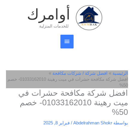
خطي
القائمة
أوامرك
لى
لمحتوى
الرئيسية
للخدمات المنزلية
الرئيسية
افضل شركة / شركات مكافحة
افضل شركة مكافحة حشرات في ميت رهينة 01033162010- خصم
50%
افضل شركة مكافحة حشرات في
ميت رهينة 01033162010- خصم
50%
بواسطة
Abdelrahman Shokr
/
فبراير 8, 2025