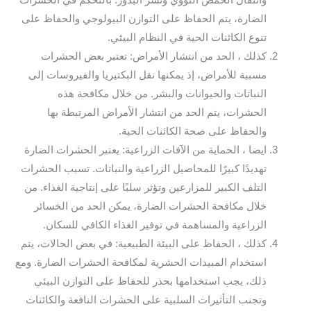
وانتقال الحمض النووي ونشر البذور. بالتحكم في الحشرات
الضارة، يتم الحفاظ على التوازن البيولوجي والحفاظ على
تنوع الكائنات الحية في النظام البيئي.
كذلك ، الحد من انتشار الأمراض: تعتبر بعض الحشرات
مسببة للأمراض، إذ يمكنها نقل البكتيريا والفيروسات إلى
النباتات والحيوانات والبشر. من خلال مكافحة هذه
الحشرات، يتم الحد من انتشار الأمراض المرتبطة بها
والحفاظ على صحة الكائنات الحية.
ايضا ، الحماية من الآفات الزراعية: يعتبر الحشرات الضارة
تهديدًا كبيرًا للمحاصيل الزراعية والنباتات. تسبب الحشرات
التلف الكبير للمزارعين وتؤثر سلبًا على إنتاجية الغذاء. من
خلال مكافحة الحشرات الضارة، يمكن الحد من الخسائر
الزراعية والمساهمة في توفير الغذاء الكافي للسكان.
كذلك ، الحفاظ على البيئة الطبيعية: في بعض الحالات، يتم
استخدام المبيدات الحشرية لمكافحة الحشرات الضارة. ومع
ذلك، يجب استخدامها بحذر للحفاظ على التوازن البيئي
وتجنب التأثيرات السلبية على الحشرات النافعة والكائنات