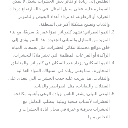
الطقس إلى زيادة أو تكاثر بعض الحشرات بشكل لا يمكن
السيطرة عليه. فعلى سبيل المثال، في حالة ارتفاع درجات
الحرارة أو الرطوبة، قد تزداد أعداد البعوض والناموس
والذباب وتصبح مشكلة أكبر في المنطقة.
النمو العمراني: تشهد كليوباترا نموًا عمرانيًا سريعًا، مع بناء
المزيد من المنازل والمباني الجديدة. هذا النمو يؤدي إلى
خلق مواقع محتملة لتكاثر الحشرات، مثل تجمعات المياه
الراكدة أو الفراغات المظلمة التي تعتبر ملاذًا للحشرات.
النمو السكاني: يزداد عدد السكان في كليوباترا والمناطق
المجاورة ، مما يعني زيادة في استهلاك المواد الغذائية
والنفايات. هذا يترتب عليه جذب الحشرات التي تتغذى على
الفضلات والنفايات، مثل الصراصير والذباب.
الوعي البيئي: يشعر الناس بزيادة الوعي بأهمية مكافحة
الحشرات لأسباب صحية وبيئية. يتطلب التعامل مع
الحشرات بحرفية و خبرة في مجال ابادة الحشرات و
التخلص منها.