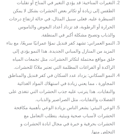
التغيرات المناخية: قد يؤدي التغير في المناخ أو تقلبات
الطقس إلى زيادة أو تكاثر بعض الحشرات بشكل لا يمكن
السيطرة عليه. فعلى سبيل المثال، في حالة ارتفاع درجات
الحرارة أو الرطوبة، قد تزداد أعداد البعوض والناموس
والذباب وتصبح مشكلة أكبر في المنطقة.
النمو العمراني: تشهد كفر قنديل نموًا عمرانيًا سريعًا، مع بناء
المزيد من المنازل والمباني الجديدة. هذا النمو يؤدي إلى
خلق مواقع محتملة لتكاثر الحشرات، مثل تجمعات المياه
الراكدة أو الفراغات المظلمة التي تعتبر ملاذًا للحشرات.
النمو السكاني: يزداد عدد السكان في كفر قنديل والمناطق
المجاورة ، مما يعني زيادة في استهلاك المواد الغذائية
والنفايات. هذا يترتب عليه جذب الحشرات التي تتغذى على
الفضلات والنفايات، مثل الصراصير والذباب.
الوعي البيئي: يشعر الناس بزيادة الوعي بأهمية مكافحة
الحشرات لأسباب صحية وبيئية. يتطلب التعامل مع
الحشرات بحرفية و خبرة في مجال ابادة الحشرات و
التخلص منها.