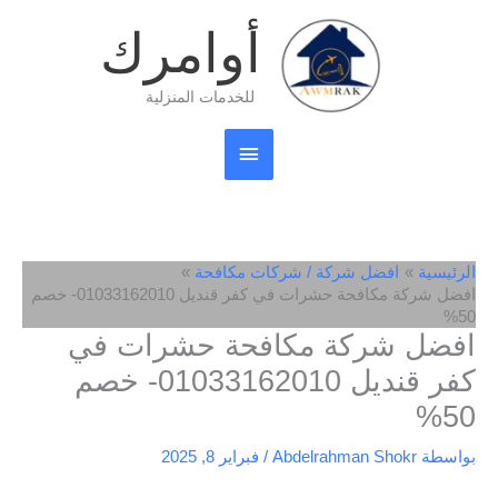
خطي
القائمة
أوامرك
لى
لمحتوى
الرئيسية
للخدمات المنزلية
الرئيسية
افضل شركة / شركات مكافحة
افضل شركة مكافحة حشرات في كفر قنديل 01033162010- خصم
50%
افضل شركة مكافحة حشرات في
كفر قنديل 01033162010- خصم
50%
بواسطة
Abdelrahman Shokr
/
فبراير 8, 2025