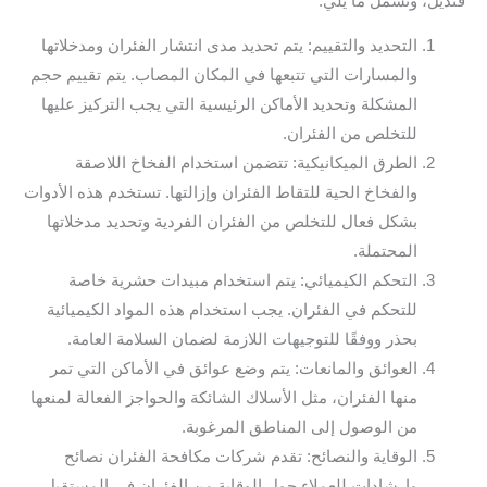
قنديل، وتشمل ما يلي:
التحديد والتقييم: يتم تحديد مدى انتشار الفئران ومدخلاتها
والمسارات التي تتبعها في المكان المصاب. يتم تقييم حجم
المشكلة وتحديد الأماكن الرئيسية التي يجب التركيز عليها
للتخلص من الفئران.
الطرق الميكانيكية: تتضمن استخدام الفخاخ اللاصقة
والفخاخ الحية للتقاط الفئران وإزالتها. تستخدم هذه الأدوات
بشكل فعال للتخلص من الفئران الفردية وتحديد مدخلاتها
المحتملة.
التحكم الكيميائي: يتم استخدام مبيدات حشرية خاصة
للتحكم في الفئران. يجب استخدام هذه المواد الكيميائية
بحذر ووفقًا للتوجيهات اللازمة لضمان السلامة العامة.
العوائق والمانعات: يتم وضع عوائق في الأماكن التي تمر
منها الفئران، مثل الأسلاك الشائكة والحواجز الفعالة لمنعها
من الوصول إلى المناطق المرغوبة.
الوقاية والنصائح: تقدم شركات مكافحة الفئران نصائح
وإرشادات للعملاء حول الوقاية من الفئران في المستقبل.