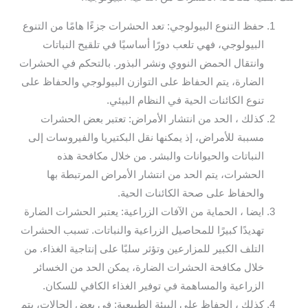
حفظ التنوع البيولوجي: تعد الحشرات جزءًا هامًا من التنوع
البيولوجي، فهي تلعب دورًا أساسيًا في تلقيح النباتات
وانتقال الحمض النووي ونشر البذور. بالتحكم في الحشرات
الضارة، يتم الحفاظ على التوازن البيولوجي والحفاظ على
تنوع الكائنات الحية في النظام البيئي.
كذلك ، الحد من انتشار الأمراض: تعتبر بعض الحشرات
مسببة للأمراض، إذ يمكنها نقل البكتيريا والفيروسات إلى
النباتات والحيوانات والبشر. من خلال مكافحة هذه
الحشرات، يتم الحد من انتشار الأمراض المرتبطة بها
والحفاظ على صحة الكائنات الحية.
ايضا ، الحماية من الآفات الزراعية: يعتبر الحشرات الضارة
تهديدًا كبيرًا للمحاصيل الزراعية والنباتات. تسبب الحشرات
التلف الكبير للمزارعين وتؤثر سلبًا على إنتاجية الغذاء. من
خلال مكافحة الحشرات الضارة، يمكن الحد من الخسائر
الزراعية والمساهمة في توفير الغذاء الكافي للسكان.
كذلك ، الحفاظ على البيئة الطبيعية: في بعض الحالات، يتم