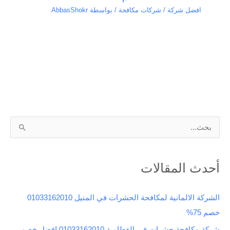
افضل شركة / شركات مكافحة
/ بواسطة
AbbasShokr
ا
ل
ب
أحدث المقالات
ح
ث
الشركة الالمانية لمكافحة الحشرات في المنيل 01033162010
ع
خصم 75%
ن
شركة مكافحة حشرات في القطامية 01033162010 افضل خصم