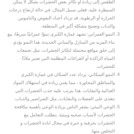
الطقس إلى زيادة أو تكاثر بعض الحشرات بشكل لا يمكن
السيطرة عليه. فعلى سبيل المثال، في حالة ارتفاع درجات
الحرارة أو الرطوبة، قد تزداد أعداد البعوض والناموس
والذباب وتصبح مشكلة أكبر في المنطقة.
النمو العمراني: تشهد غمازة الكبرى نموًا عمرانيًا سريعًا، مع
بناء المزيد من المنازل والمباني الجديدة. هذا النمو يؤدي
إلى خلق مواقع محتملة لتكاثر الحشرات، مثل تجمعات
المياه الراكدة أو الفراغات المظلمة التي تعتبر ملاذًا
للحشرات.
النمو السكاني: يزداد عدد السكان في غمازة الكبرى
والمناطق المجاورة ، مما يعني زيادة في استهلاك المواد
الغذائية والنفايات. هذا يترتب عليه جذب الحشرات التي
تتغذى على الفضلات والنفايات، مثل الصراصير والذباب.
الوعي البيئي: يشعر الناس بزيادة الوعي بأهمية مكافحة
الحشرات لأسباب صحية وبيئية. يتطلب التعامل مع
الحشرات بحرفية و خبرة في مجال ابادة الحشرات و
التخلص منها.