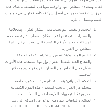
ندرك في شركة أوامرك أن مكافحة الفئران تتطلب استراتيجيات
فعالة ومتعددة للتخلص منها والوقاية منها في المستقبل. هناك عدة
طرق شائعة نستخدمها في افضل شركة مكافحة فئران في حمامات
القبة، وتشمل ما يلي:
التحديد والتقييم: يتم تحديد مدى انتشار الفئران ومدخلاتها
والمسارات التي تتبعها في المكان المصاب. يتم تقييم حجم
المشكلة وتحديد الأماكن الرئيسية التي يجب التركيز عليها
للتخلص من الفئران.
الطرق الميكانيكية: تتضمن استخدام الفخاخ اللاصقة
والفخاخ الحية للتقاط الفئران وإزالتها. تستخدم هذه الأدوات
بشكل فعال للتخلص من الفئران الفردية وتحديد مدخلاتها
المحتملة.
التحكم الكيميائي: يتم استخدام مبيدات حشرية خاصة
للتحكم في الفئران. يجب استخدام هذه المواد الكيميائية
بحذر ووفقًا للتوجيهات اللازمة لضمان السلامة العامة.
العوائق والمانعات: يتم وضع عوائق في الأماكن التي تمر
منها الفئران، مثل الأسلاك الشائكة والحواجز الفعالة لمنعها