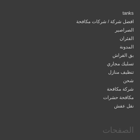
tanks
افضل شركة / شركات مكافحة
الصراصير
الفئران
المدونة
بق الفراش
تسليك مجاري
تنظيف منازل
شحن
شركة مكافحة
مكافحة حشرات
نقل عفش
الصفحات