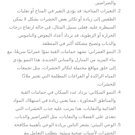
والصراصير.
التغيرات المناخية: قد يؤدي التغير في المناخ أو تقلبات
الطقس إلى زيادة أو تكاثر بعض الحشرات بشكل لا يمكن
السيطرة عليه. فعلى سبيل المثال، في حالة ارتفاع درجات
الحرارة أو الرطوبة، قد تزداد أعداد البعوض والناموس
والذباب وتصبح مشكلة أكبر في المنطقة.
النمو العمراني: تشهد حمامات القبة نموًا عمرانيًا سريعًا، مع
بناء المزيد من المنازل والمباني الجديدة. هذا النمو يؤدي
إلى خلق مواقع محتملة لتكاثر الحشرات، مثل تجمعات
المياه الراكدة أو الفراغات المظلمة التي تعتبر ملاذًا
للحشرات.
النمو السكاني: يزداد عدد السكان في حمامات القبة
والمناطق المجاورة ، مما يعني زيادة في استهلاك المواد
الغذائية والنفايات. هذا يترتب عليه جذب الحشرات التي
تتغذى على الفضلات والنفايات، مثل الصراصير والذباب.
الوعي البيئي: يشعر الناس بزيادة الوعي بأهمية مكافحة
الحشرات لأسباب صحية وبيئية. يتطلب التعامل مع