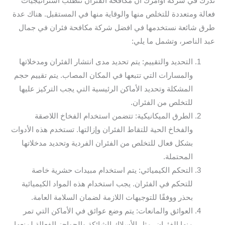
ندرك في شركة أوامرك أن مكافحة الفئران تتطلب استراتيجيات
فعالة ومتعددة للتخلص منها والوقاية منها في المستقبل. هناك عدة
طرق شائعة نستخدمها في افضل شركة مكافحة فئران في جمال
عبد الناصر، وتشمل ما يلي:
التحديد والتقييم: يتم تحديد مدى انتشار الفئران ومدخلاتها
والمسارات التي تتبعها في المكان المصاب. يتم تقييم حجم
المشكلة وتحديد الأماكن الرئيسية التي يجب التركيز عليها
للتخلص من الفئران.
الطرق الميكانيكية: تتضمن استخدام الفخاخ اللاصقة
والفخاخ الحية للتقاط الفئران وإزالتها. تستخدم هذه الأدوات
بشكل فعال للتخلص من الفئران الفردية وتحديد مدخلاتها
المحتملة.
التحكم الكيميائي: يتم استخدام مبيدات حشرية خاصة
للتحكم في الفئران. يجب استخدام هذه المواد الكيميائية
بحذر ووفقًا للتوجيهات اللازمة لضمان السلامة العامة.
العوائق والمانعات: يتم وضع عوائق في الأماكن التي تمر
منها الفئران، مثل الأسلاك الشائكة والحواجز الفعالة لمنعها