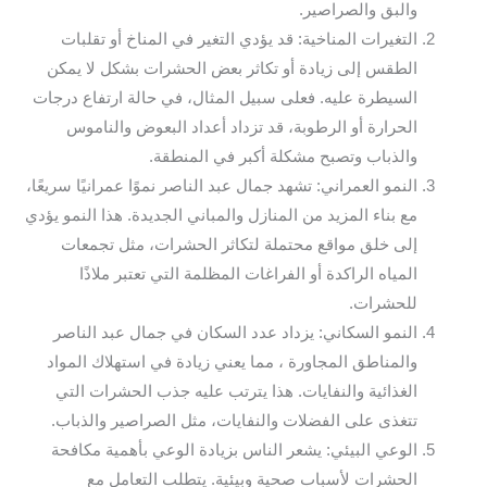
والبق والصراصير.
التغيرات المناخية: قد يؤدي التغير في المناخ أو تقلبات
الطقس إلى زيادة أو تكاثر بعض الحشرات بشكل لا يمكن
السيطرة عليه. فعلى سبيل المثال، في حالة ارتفاع درجات
الحرارة أو الرطوبة، قد تزداد أعداد البعوض والناموس
والذباب وتصبح مشكلة أكبر في المنطقة.
النمو العمراني: تشهد جمال عبد الناصر نموًا عمرانيًا سريعًا،
مع بناء المزيد من المنازل والمباني الجديدة. هذا النمو يؤدي
إلى خلق مواقع محتملة لتكاثر الحشرات، مثل تجمعات
المياه الراكدة أو الفراغات المظلمة التي تعتبر ملاذًا
للحشرات.
النمو السكاني: يزداد عدد السكان في جمال عبد الناصر
والمناطق المجاورة ، مما يعني زيادة في استهلاك المواد
الغذائية والنفايات. هذا يترتب عليه جذب الحشرات التي
تتغذى على الفضلات والنفايات، مثل الصراصير والذباب.
الوعي البيئي: يشعر الناس بزيادة الوعي بأهمية مكافحة
الحشرات لأسباب صحية وبيئية. يتطلب التعامل مع