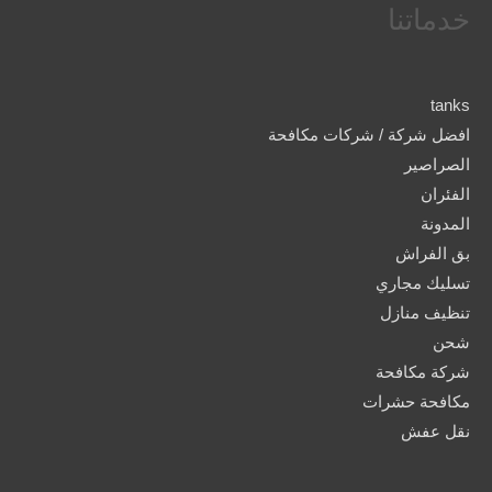
خدماتنا
tanks
افضل شركة / شركات مكافحة
الصراصير
الفئران
المدونة
بق الفراش
تسليك مجاري
تنظيف منازل
شحن
شركة مكافحة
مكافحة حشرات
نقل عفش