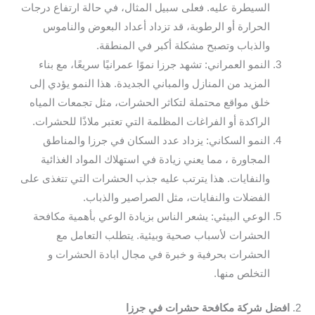
السيطرة عليه. فعلى سبيل المثال، في حالة ارتفاع درجات
الحرارة أو الرطوبة، قد تزداد أعداد البعوض والناموس
والذباب وتصبح مشكلة أكبر في المنطقة.
النمو العمراني: تشهد جرزا نموًا عمرانيًا سريعًا، مع بناء
المزيد من المنازل والمباني الجديدة. هذا النمو يؤدي إلى
خلق مواقع محتملة لتكاثر الحشرات، مثل تجمعات المياه
الراكدة أو الفراغات المظلمة التي تعتبر ملاذًا للحشرات.
النمو السكاني: يزداد عدد السكان في جرزا والمناطق
المجاورة ، مما يعني زيادة في استهلاك المواد الغذائية
والنفايات. هذا يترتب عليه جذب الحشرات التي تتغذى على
الفضلات والنفايات، مثل الصراصير والذباب.
الوعي البيئي: يشعر الناس بزيادة الوعي بأهمية مكافحة
الحشرات لأسباب صحية وبيئية. يتطلب التعامل مع
الحشرات بحرفية و خبرة في مجال ابادة الحشرات و
التخلص منها.
2.
افضل شركة مكافحة حشرات في جرزا