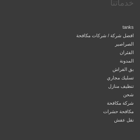
خدماتنا
tanks
افضل شركة / شركات مكافحة
الصراصير
الفئران
المدونة
بق الفراش
تسليك مجاري
تنظيف منازل
شحن
شركة مكافحة
مكافحة حشرات
نقل عفش