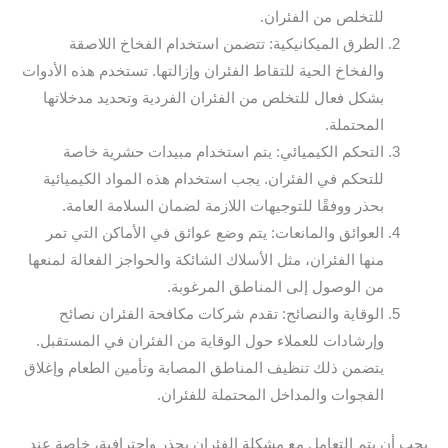
للتخلص من الفئران.
الطرق الميكانيكية: تتضمن استخدام الفخاخ اللاصقة
والفخاخ الحية للتقاط الفئران وإزالتها. تستخدم هذه الأدوات
بشكل فعال للتخلص من الفئران الفردية وتحديد مدخلاتها
المحتملة.
التحكم الكيميائي: يتم استخدام مبيدات حشرية خاصة
للتحكم في الفئران. يجب استخدام هذه المواد الكيميائية
بحذر ووفقًا للتوجيهات اللازمة لضمان السلامة العامة.
العوائق والمانعات: يتم وضع عوائق في الأماكن التي تمر
منها الفئران، مثل الأسلاك الشائكة والحواجز الفعالة لمنعها
من الوصول إلى المناطق المرغوبة.
الوقاية والنصائح: تقدم شركات مكافحة الفئران نصائح
وإرشادات للعملاء حول الوقاية من الفئران في المستقبل.
يتضمن ذلك تنظيف المناطق المصابة وتأمين الطعام وإغلاق
الفجوات والمداخل المحتملة للفئران.
يجب أن يتم التعامل مع مشكلة الفئران بحذر واحترافية، خاصة عند