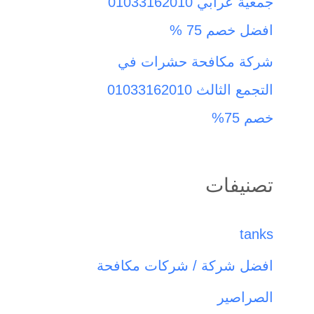
جمعية عرابي 01033162010
افضل خصم 75 %
شركة مكافحة حشرات في
التجمع الثالث 01033162010
خصم 75%
تصنيفات
tanks
افضل شركة / شركات مكافحة
الصراصير