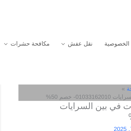
الخصوصية
نقل عفش
مكافحة حشرات
ة
0- خصم 50%
 في بين السرايات