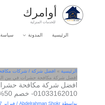
خطي
أوامرك
لى
لمحتوى
للخدمات المنزلية
الرئيسية
المدونة
سياسة 
الرئيسية
افضل شركة / شركات مكافح
افضل شركة مكافحة حشرات في بين السرايات 1033162010
افضل شركة مكافحة حشرات
01033162010- خصم 50%
بواسطة
Abdelrahman Shokr
/
فبراير 7, 2025